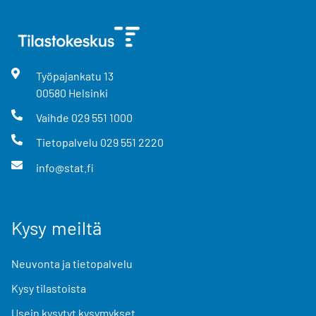
Työpajankatu
13
00580
Helsinki
Vaihde
029 551 1000
Tietopalvelu
029 551 2220
info@stat.fi
Kysy meiltä
Neuvonta ja tietopalvelu
Kysy tilastoista
Usein kysytyt kysymykset