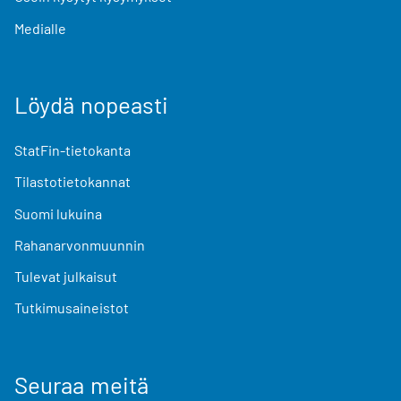
Medialle
Löydä nopeasti
StatFin-tietokanta
Tilastotietokannat
Suomi lukuina
Rahanarvonmuunnin
Tulevat julkaisut
Tutkimusaineistot
Seuraa meitä