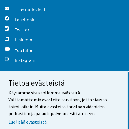
Tilaa uutisviesti
Facebook
Twitter
LinkedIn
YouTube
Instagram
Tietoa evästeistä
Yhteystiedot
Käytämme sivustollamme evästeitä.
Palaute
Välttämättömiä evästeitä tarvitaan, jotta sivusto
toimii oikein. Muita evästeitä tarvitaan videoiden,
Käyttöehdot
podcastien ja palautepalvelun esittämiseen.
Tietosuoja
Lue lisää evästeistä.