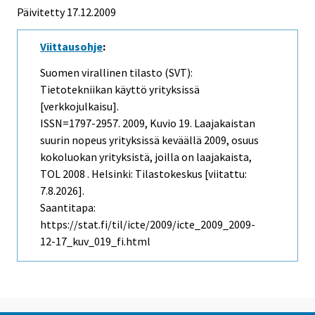
Päivitetty 17.12.2009
Viittausohje
:
Suomen virallinen tilasto (SVT):
Tietotekniikan käyttö yrityksissä
[verkkojulkaisu].
ISSN=1797-2957. 2009, Kuvio 19. Laajakaistan
suurin nopeus yrityksissä keväällä 2009, osuus
kokoluokan yrityksistä, joilla on laajakaista,
TOL 2008 . Helsinki: Tilastokeskus [viitattu:
7.8.2026].
Saantitapa:
https://stat.fi/til/icte/2009/icte_2009_2009-
12-17_kuv_019_fi.html