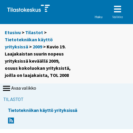
Valikko
Haku
Etusivu
>
Tilastot
>
Tietotekniikan käyttö
yrityksissä
>
2009
> Kuvio 19.
Laajakaistan suurin nopeus
yrityksissä keväällä 2009,
osuus kokoluokan yrityksistä,
joilla on laajakaista, TOL 2008
Avaa valikko
TILASTOT
Tietotekniikan käyttö yrityksissä