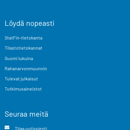
Löydä nopeasti
StatFin-tietokanta
Tilastotietokannat
Suomi lukuina
Rahanarvonmuunnin
Tulevat julkaisut
Tutkimusaineistot
Seuraa meitä
Tilaa uutisviesti