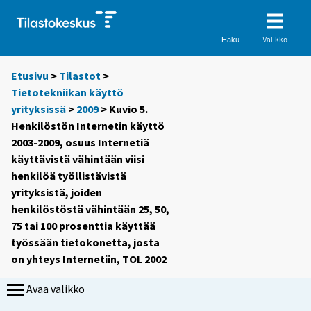
Valikko
Haku
Etusivu
>
Tilastot
>
Tietotekniikan käyttö
yrityksissä
>
2009
> Kuvio 5.
Henkilöstön Internetin käyttö
2003-2009, osuus Internetiä
käyttävistä vähintään viisi
henkilöä työllistävistä
yrityksistä, joiden
henkilöstöstä vähintään 25, 50,
75 tai 100 prosenttia käyttää
työssään tietokonetta, josta
on yhteys Internetiin, TOL 2002
Avaa valikko