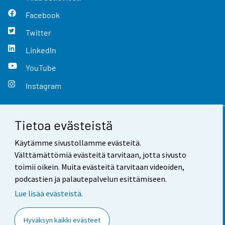
Facebook
Twitter
LinkedIn
YouTube
Instagram
Tietoa evästeistä
Yhteystiedot
Käytämme sivustollamme evästeitä.
Palaute
Välttämättömiä evästeitä tarvitaan, jotta sivusto
toimii oikein. Muita evästeitä tarvitaan videoiden,
Käyttöehdot
podcastien ja palautepalvelun esittämiseen.
Tietosuoja
Lue lisää evästeistä.
Saavutettavuus
Hyväksyn kaikki evästeet