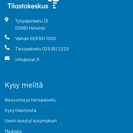
Työpajankatu
13
00580
Helsinki
Vaihde
029 551 1000
Tietopalvelu
029 551 2220
info@stat.fi
Kysy meiltä
Neuvonta ja tietopalvelu
Kysy tilastoista
Usein kysytyt kysymykset
Medialle