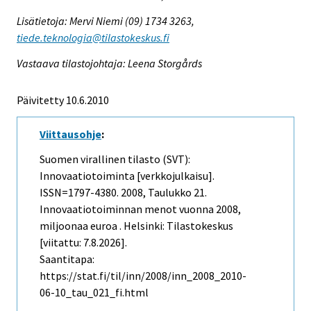
Lisätietoja: Mervi Niemi (09) 1734 3263,
tiede.teknologia@tilastokeskus.fi
Vastaava tilastojohtaja: Leena Storgårds
Päivitetty 10.6.2010
Viittausohje
:
Suomen virallinen tilasto (SVT):
Innovaatiotoiminta [verkkojulkaisu].
ISSN=1797-4380. 2008, Taulukko 21.
Innovaatiotoiminnan menot vuonna 2008,
miljoonaa euroa . Helsinki: Tilastokeskus
[viitattu: 7.8.2026].
Saantitapa:
https://stat.fi/til/inn/2008/inn_2008_2010-
06-10_tau_021_fi.html