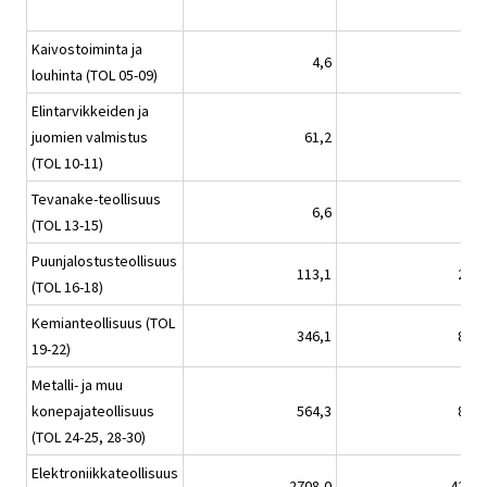
Kaivostoiminta ja
4,6
0,8
louhinta (TOL 05-09)
Elintarvikkeiden ja
juomien valmistus
61,2
8,2
(TOL 10-11)
Tevanake-teollisuus
6,6
1,7
(TOL 13-15)
Puunjalostusteollisuus
113,1
20,4
(TOL 16-18)
Kemianteollisuus (TOL
346,1
89,7
19-22)
Metalli- ja muu
konepajateollisuus
564,3
80,2
(TOL 24-25, 28-30)
Elektroniikkateollisuus
2708,0
425,7