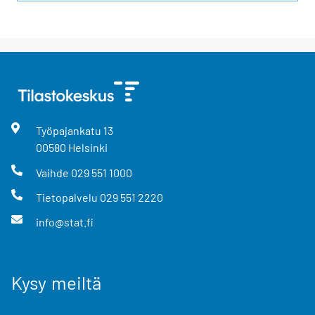
Työpajankatu
13
00580
Helsinki
Vaihde
029 551 1000
Tietopalvelu
029 551 2220
info@stat.fi
Kysy meiltä