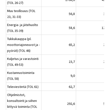
(TOL 26-27)
Muu teollisuus (TOL
56,8
13,9
23, 31-33)
Energia- ja jätehuolto
58,6
120,8
(TOL 35-39)
Tukkukauppa (pl.
moottoriajoneuvot ja -
65,2
24,1
pyörät) (TOL 46)
Kuljetus ja varastointi
23,7
23,1
(TOL 49-53)
Kustannustoiminta
9,0
2,1
(TOL 58)
Televiestintä (TOL 61)
62,7
3,1
Ohjelmistot,
konsultointi ja siihen
292,6
52,1
liittyvä toiminta (TOL