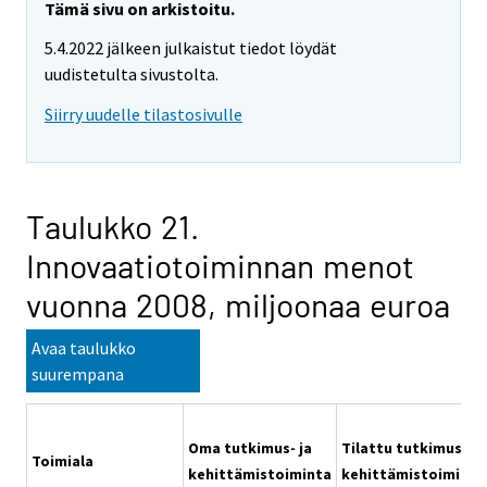
Tämä sivu on arkistoitu.
5.4.2022 jälkeen julkaistut tiedot löydät
uudistetulta sivustolta.
Siirry uudelle tilastosivulle
Taulukko 21.
Innovaatiotoiminnan menot
vuonna 2008, miljoonaa euroa
Avaa taulukko
suurempana
Oma tutkimus- ja
Tilattu tutkimus- ja
Toimiala
kehittämistoiminta
kehittämistoiminta