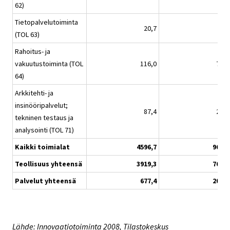
62)
Tietopalvelutoiminta
20,7
1,9
(TOL 63)
Rahoitus- ja
vakuutustoiminta (TOL
116,0
74,8
64)
Arkkitehti- ja
insinööripalvelut;
87,4
22,2
tekninen testaus ja
analysointi (TOL 71)
Kaikki toimialat
4596,7
964,8
Teollisuus yhteensä
3919,3
761,5
Palvelut yhteensä
677,4
203,3
Lähde: Innovaatiotoiminta 2008, Tilastokeskus