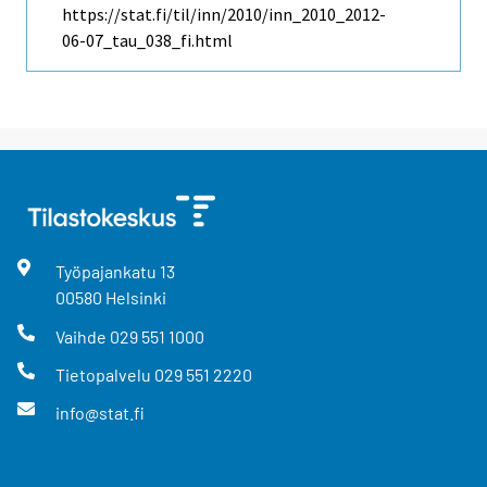
https://stat.fi/til/inn/2010/inn_2010_2012-
06-07_tau_038_fi.html
Työpajankatu
13
00580
Helsinki
Vaihde
029 551 1000
Tietopalvelu
029 551 2220
info@stat.fi