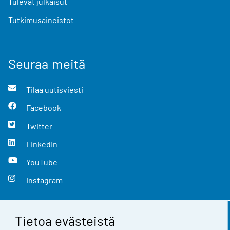
Tulevat julkaisut
Tutkimusaineistot
Seuraa meitä
Tilaa uutisviesti
Facebook
Twitter
LinkedIn
YouTube
Instagram
Tietoa evästeistä
Yhteystiedot