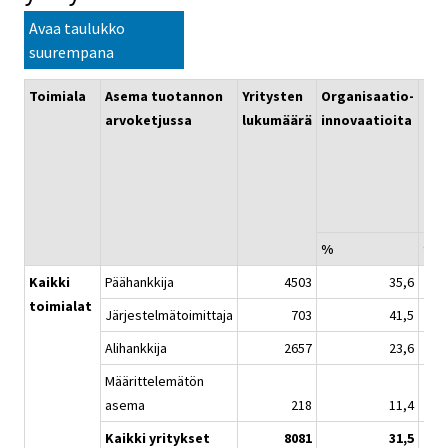
Avaa taulukko
suurempana
Toimiala
Asema tuotannon
Yritysten
Organisaatio-
Mar
arvoketjussa
lukumäärä
innovaatioita
inn
%
%
Kaikki
Päähankkija
4503
35,6
toimialat
Järjestelmätoimittaja
703
41,5
Alihankkija
2657
23,6
Määrittelemätön
asema
218
11,4
Kaikki yritykset
8081
31,5