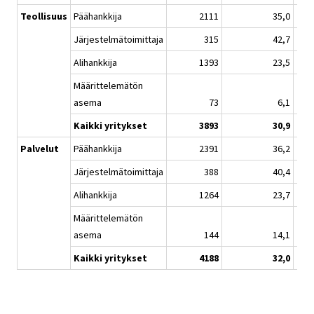
Teollisuus
Päähankkija
2111
35,0
Järjestelmätoimittaja
315
42,7
Alihankkija
1393
23,5
Määrittelemätön
asema
73
6,1
Kaikki yritykset
3893
30,9
Palvelut
Päähankkija
2391
36,2
Järjestelmätoimittaja
388
40,4
Alihankkija
1264
23,7
Määrittelemätön
asema
144
14,1
Kaikki yritykset
4188
32,0