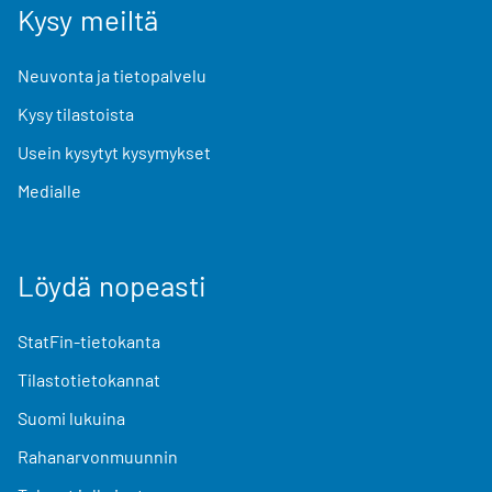
Kysy meiltä
Neuvonta ja tietopalvelu
Kysy tilastoista
Usein kysytyt kysymykset
Medialle
Löydä nopeasti
StatFin-tietokanta
Tilastotietokannat
Suomi lukuina
Rahanarvonmuunnin