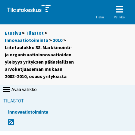
Valikko
Haku
Etusivu
>
Tilastot
>
Innovaatiotoiminta
>
2010
>
Liitetaulukko 38. Markkinointi-
ja organisaatioinnovaatioiden
yleisyys yrityksen pääasiallisen
arvoketjuaseman mukaan
2008–2010, osuus yrityksistä
Avaa valikko
TILASTOT
Innovaatiotoiminta