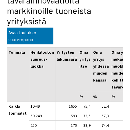
tavarainnovaatioita
markkinoille tuoneista
yrityksistä
Avaa taulukko
suurempana
Toimiala
Henkilöstön
Yritysten
Oma
Oma
Oma yrity
suuruus-
lukumäärä
yritys
yritys
mukautta
luokka
itse
yhdessä
muokkaa
muiden
muiden
kanssa
kehittäm
tavaroita
%
%
%
Kaikki
10-49
1655
75,4
52,4
toimialat
50-249
593
73,5
57,3
250-
175
88,9
74,4