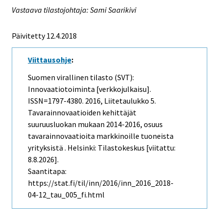
Vastaava tilastojohtaja: Sami Saarikivi
Päivitetty 12.4.2018
Viittausohje
:
Suomen virallinen tilasto (SVT):
Innovaatiotoiminta [verkkojulkaisu].
ISSN=1797-4380. 2016, Liitetaulukko 5.
Tavarainnovaatioiden kehittäjät
suuruusluokan mukaan 2014-2016, osuus
tavarainnovaatioita markkinoille tuoneista
yrityksistä . Helsinki: Tilastokeskus [viitattu:
8.8.2026].
Saantitapa:
https://stat.fi/til/inn/2016/inn_2016_2018-
04-12_tau_005_fi.html