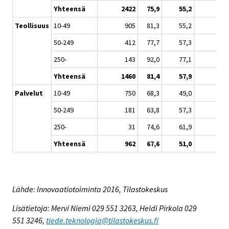
Yhteensä
2422
75,9
55,2
Teollisuus
10-49
905
81,3
55,2
50-249
412
77,7
57,3
250-
143
92,0
77,1
Yhteensä
1460
81,4
57,9
Palvelut
10-49
750
68,3
49,0
50-249
181
63,8
57,3
250-
31
74,6
61,9
Yhteensä
962
67,6
51,0
Lähde: Innovaatiotoiminta 2016, Tilastokeskus
Lisätietoja: Mervi Niemi 029 551 3263, Heidi Pirkola 029
551 3246,
tiede.teknologia@tilastokeskus.fi