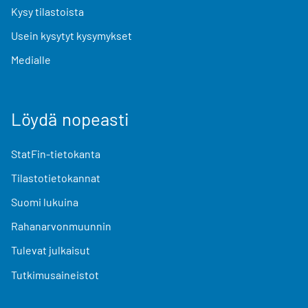
Kysy tilastoista
Usein kysytyt kysymykset
Medialle
Löydä nopeasti
StatFin-tietokanta
Tilastotietokannat
Suomi lukuina
Rahanarvonmuunnin
Tulevat julkaisut
Tutkimusaineistot