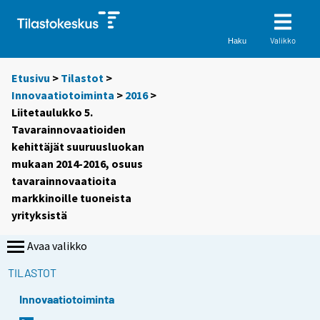
Valikko
Haku
Etusivu
>
Tilastot
>
Innovaatiotoiminta
>
2016
>
Liitetaulukko 5.
Tavarainnovaatioiden
kehittäjät suuruusluokan
mukaan 2014-2016, osuus
tavarainnovaatioita
markkinoille tuoneista
yrityksistä
Avaa valikko
TILASTOT
Innovaatiotoiminta