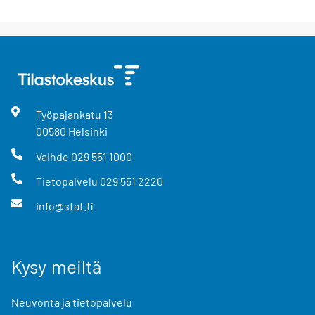
Työpajankatu
13
00580
Helsinki
Vaihde
029 551 1000
Tietopalvelu
029 551 2220
info@stat.fi
Kysy meiltä
Neuvonta ja tietopalvelu