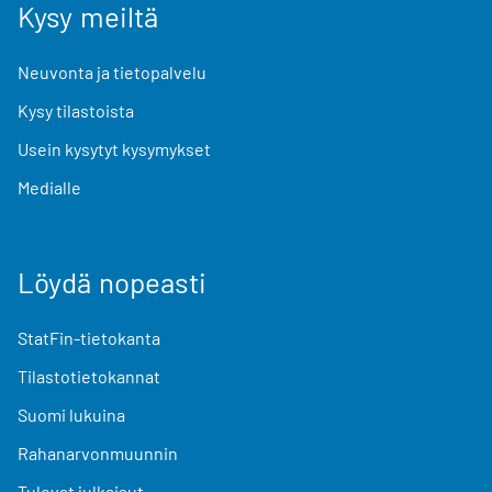
Kysy meiltä
Neuvonta ja tietopalvelu
Kysy tilastoista
Usein kysytyt kysymykset
Medialle
Löydä nopeasti
StatFin-tietokanta
Tilastotietokannat
Suomi lukuina
Rahanarvonmuunnin
Tulevat julkaisut