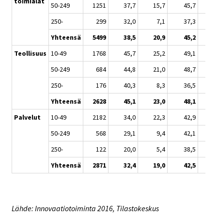
toimialat
50-249
1251
37,7
15,7
45,7
250-
299
32,0
7,1
37,3
Yhteensä
5499
38,5
20,9
45,2
Teollisuus
10-49
1768
45,7
25,2
49,1
50-249
684
44,8
21,0
48,7
250-
176
40,3
8,3
36,5
Yhteensä
2628
45,1
23,0
48,1
Palvelut
10-49
2182
34,0
22,3
42,9
50-249
568
29,1
9,4
42,1
250-
122
20,0
5,4
38,5
Yhteensä
2871
32,4
19,0
42,5
Lähde: Innovaatiotoiminta 2016, Tilastokeskus