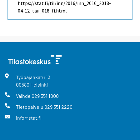
https://stat.fi/til/inn/2016/inn_2016_2018-
04-12_tau_018_fi.html
Työpajankatu
13
00580
Helsinki
Vaihde
029 551 1000
Tietopalvelu
029 551 2220
info@stat.fi