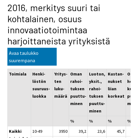
2016, merkitys suuri tai
kohtalainen, osuus
innovaatiotoimintaa
harjoittaneista yrityksistä
Avaa taulukko
suurempana
Toimiala
Henki-
Yritys-
Oman
Luoton,
Kustan-
Osaa
löstön
ten
rahoi-
yksit.,
nukset
henki
suuruus-
luku-
tuksen
rahoi-
liian
kunn
luokka
määrä
puuttu-
tuksen
korkeat
puut
minen
puuttu-
mine
minen
%
%
%
%
Kaikki
10-49
3950
39,2
23,6
45,7