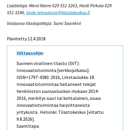
Lisätietoja: Mervi Niemi 029 551 3263, Heidi Pirkola 029
551 3246,
tiede.teknologia@tilastokeskus.fi
Vastaava tilastojohtaja: Sami Saarikivi
Päivitetty 12.4.2018
Viittausohje
:
Suomen virallinen tilasto (SVT):
Innovaatiotoiminta [verkkojulkaisu].
ISSN=1797-4380. 2016, Liitetaulukko 18.
Innovaatiotoimintaa haitanneet tekijät
henkilöstön suuruusluokan mukaan 2014-
2016, merkitys suuri tai kohtalainen, osuus
innovaatiotoimintaa harjoittaneista
yrityksistä . Helsinki: Tilastokeskus [viitattu:
9.8.2026].
Saantitapa: