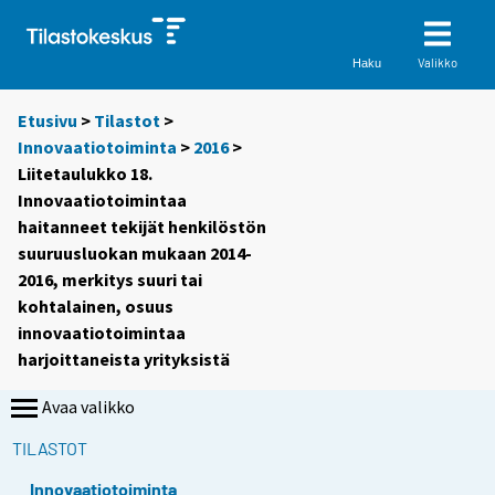
Valikko
Haku
Etusivu
>
Tilastot
>
Innovaatiotoiminta
>
2016
>
Liitetaulukko 18.
Innovaatiotoimintaa
haitanneet tekijät henkilöstön
suuruusluokan mukaan 2014-
2016, merkitys suuri tai
kohtalainen, osuus
innovaatiotoimintaa
harjoittaneista yrityksistä
Avaa valikko
TILASTOT
Innovaatiotoiminta