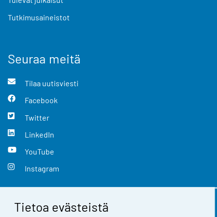
Tutkimusaineistot
Seuraa meitä
Tilaa uutisviesti
Facebook
Twitter
LinkedIn
YouTube
Instagram
Tietoa evästeistä
Yhteystiedot