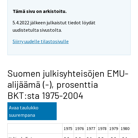
Tämä sivu on arkistoitu.
5.4.2022 jälkeen julkaistut tiedot löydät
uudistetulta sivustolta.
Siirry uudelle tilastosivulle
Suomen julkisyhteisöjen EMU-
alijäämä (-), prosenttia
BKT:sta 1975-2004
Avaa taulukko
suurempana
1975
1976
1977
1978
1979
1980
19