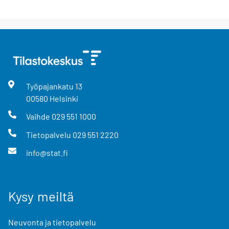
Työpajankatu
13
00580
Helsinki
Vaihde
029 551 1000
Tietopalvelu
029 551 2220
info@stat.fi
Kysy meiltä
Neuvonta ja tietopalvelu