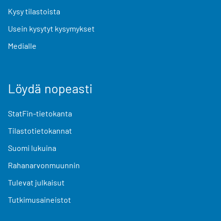
Kysy tilastoista
Usein kysytyt kysymykset
Medialle
Löydä nopeasti
StatFin-tietokanta
Tilastotietokannat
Suomi lukuina
Rahanarvonmuunnin
Tulevat julkaisut
Tutkimusaineistot