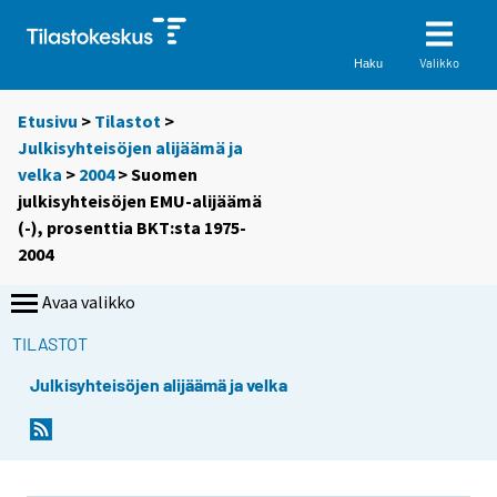
Valikko
Haku
Etusivu
>
Tilastot
>
Julkisyhteisöjen alijäämä ja
velka
>
2004
> Suomen
julkisyhteisöjen EMU-alijäämä
(-), prosenttia BKT:sta 1975-
2004
Avaa valikko
TILASTOT
Julkisyhteisöjen alijäämä ja velka