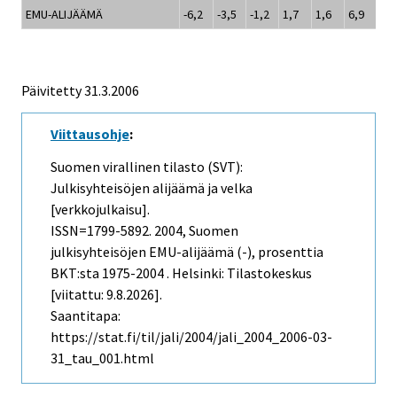
EMU-ALIJÄÄMÄ
-6,2
-3,5
-1,2
1,7
1,6
6,9
5,0
Päivitetty
31.3.2006
Viittausohje
:
Suomen virallinen tilasto (SVT):
Julkisyhteisöjen alijäämä ja velka
[verkkojulkaisu].
ISSN=1799-5892. 2004, Suomen
julkisyhteisöjen EMU-alijäämä (-), prosenttia
BKT:sta 1975-2004 . Helsinki: Tilastokeskus
[viitattu: 9.8.2026].
Saantitapa:
https://stat.fi/til/jali/2004/jali_2004_2006-03-
31_tau_001.html