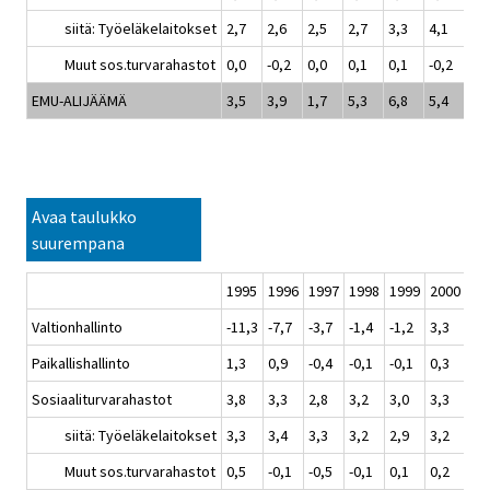
siitä: Työeläkelaitokset
2,7
2,6
2,5
2,7
3,3
4,1
4,3
Muut sos.turvarahastot
0,0
-0,2
0,0
0,1
0,1
-0,2
-0,
EMU-ALIJÄÄMÄ
3,5
3,9
1,7
5,3
6,8
5,4
-1,
Avaa taulukko
suurempana
1995
1996
1997
1998
1999
2000
20
Valtionhallinto
-11,3
-7,7
-3,7
-1,4
-1,2
3,3
1,9
Paikallishallinto
1,3
0,9
-0,4
-0,1
-0,1
0,3
-0,
Sosiaaliturvarahastot
3,8
3,3
2,8
3,2
3,0
3,3
3,5
siitä: Työeläkelaitokset
3,3
3,4
3,3
3,2
2,9
3,2
3,4
Muut sos.turvarahastot
0,5
-0,1
-0,5
-0,1
0,1
0,2
0,1