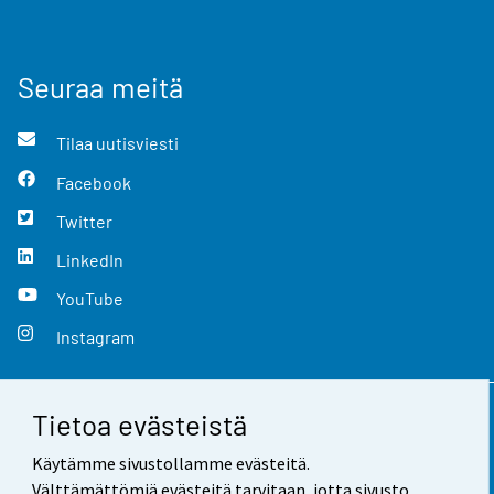
Seuraa meitä
Tilaa uutisviesti
Facebook
Twitter
LinkedIn
YouTube
Instagram
Tietoa evästeistä
Yhteystiedot
Käytämme sivustollamme evästeitä.
Palaute
Välttämättömiä evästeitä tarvitaan, jotta sivusto