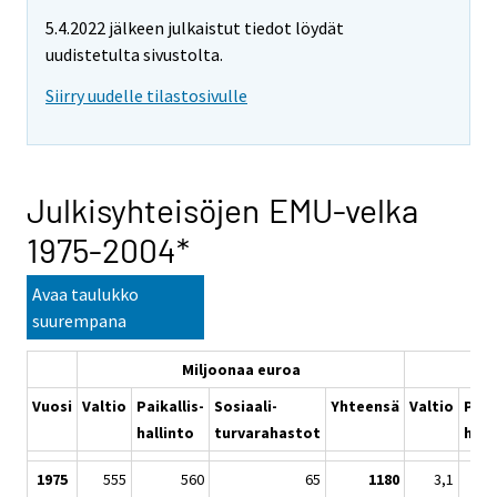
5.4.2022 jälkeen julkaistut tiedot löydät
uudistetulta sivustolta.
Siirry uudelle tilastosivulle
Julkisyhteisöjen EMU-velka
1975-2004*
Avaa taulukko
suurempana
Miljoonaa euroa
Vuosi
Valtio
Paikallis-
Sosiaali-
Yhteensä
Valtio
Paik
hallinto
turvarahastot
hall
1975
555
560
65
1180
3,1