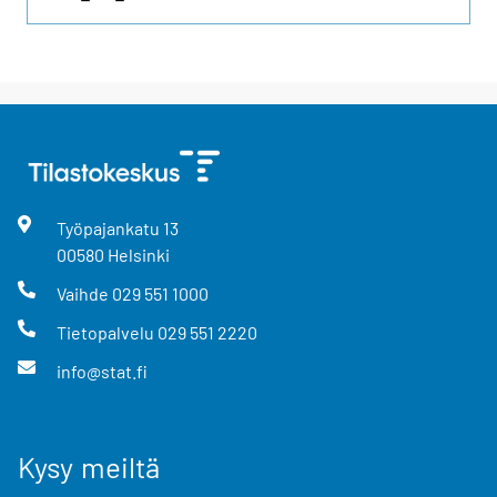
Työpajankatu
13
00580
Helsinki
Vaihde
029 551 1000
Tietopalvelu
029 551 2220
info@stat.fi
Kysy meiltä