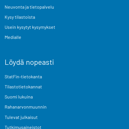
Neuvonta ja tietopalvelu
Kysy tilastoista
Usein kysytyt kysymykset
Medialle
Löydä nopeasti
StatFin-tietokanta
Tilastotietokannat
Suomi lukuina
Rahanarvonmuunnin
Tulevat julkaisut
Tutkimusaineistot