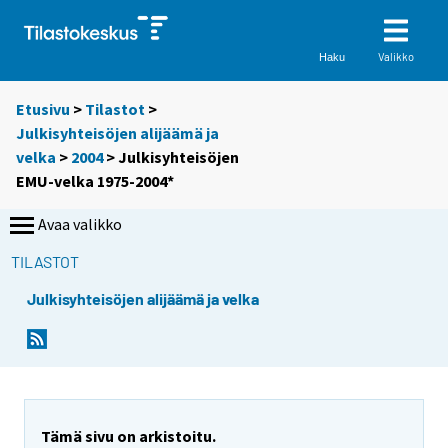
Valikko
Haku
Etusivu
>
Tilastot
>
Julkisyhteisöjen alijäämä ja
velka
>
2004
> Julkisyhteisöjen
EMU-velka 1975-2004*
Avaa valikko
TILASTOT
Julkisyhteisöjen alijäämä ja velka
Tämä sivu on arkistoitu.