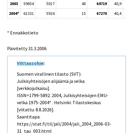
2003
59654
5017
48
64719
40,9
2004*
61331
5924
15
67270
40,4
* Ennakkotieto
Päivitetty
31.3.2006
Viittausohje
:
Suomen virallinen tilasto (SVT):
Julkisyhteisöjen alijäämä ja velka
[verkkojulkaisu].
ISSN=1799-5892. 2004, Julkisyhteisöjen EMU-
velka 1975-2004* . Helsinki: Tilastokeskus
[viitattu: 8.8.2026].
Saantitapa:
https://stat.fi/til/jali/2004/jali_2004_2006-03-
31_tau_003.html