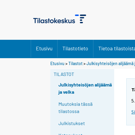
Etusivu
Tilastotieto
Tietoa tilastoist
Etusivu
>
Tilastot
>
Julkisyhteisöjen alijäämä 
TILASTOT
Julkisyhteisöjen alijäämä
T
ja velka
5
Muutoksia tässä
tilastossa
S
Julkistukset