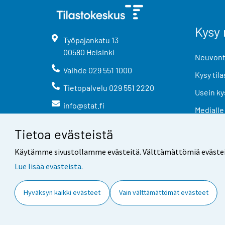
Kysy 
Työpajankatu
13
00580
Helsinki
Neuvonta
Vaihde
029 551 1000
Kysy tila
Tietopalvelu
029 551 2220
Usein ky
info@stat.fi
Medialle
Tietoa evästeistä
Käytämme sivustollamme evästeitä. Välttämättömiä evästeitä t
Lue lisää evästeistä.
Yhteystiedot
Palaute
Hyväksyn kaikki evästeet
Vain välttämättömät evästeet