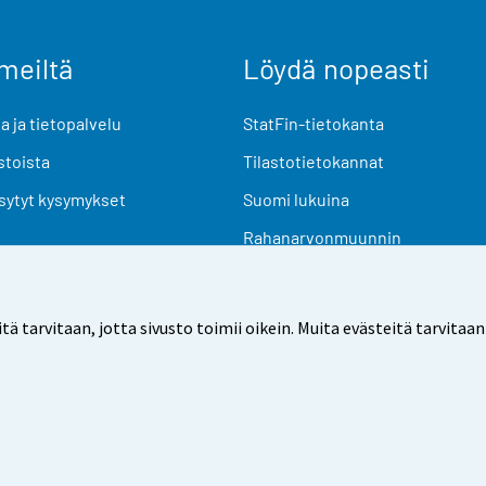
meiltä
Löydä nopeasti
 ja tietopalvelu
StatFin-tietokanta
stoista
Tilastotietokannat
sytyt kysymykset
Suomi lukuina
Rahanarvonmuunnin
Tulevat julkaisut
Tutkimusaineistot
arvitaan, jotta sivusto toimii oikein. Muita evästeitä tarvitaan
Käyttöehdot
Tietosuoja
Saavutettavuus
Tietoa sivu