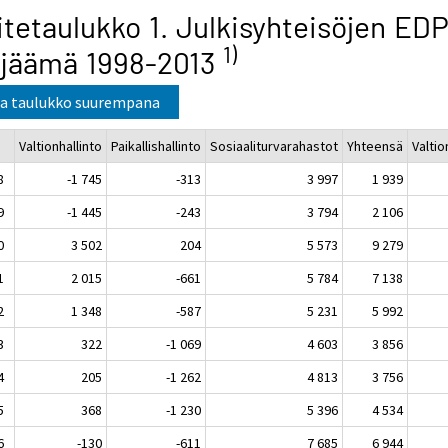
itetaulukko 1. Julkisyhteisöjen EDP
1)
ijäämä 1998-2013
a taulukko suurempana
Valtionhallinto
Paikallishallinto
Sosiaaliturvarahastot
Yhteensä
Valtio
8
-1 745
-313
3 997
1 939
9
-1 445
-243
3 794
2 106
0
3 502
204
5 573
9 279
1
2 015
-661
5 784
7 138
2
1 348
-587
5 231
5 992
3
322
-1 069
4 603
3 856
4
205
-1 262
4 813
3 756
5
368
-1 230
5 396
4 534
6
-130
-611
7 685
6 944