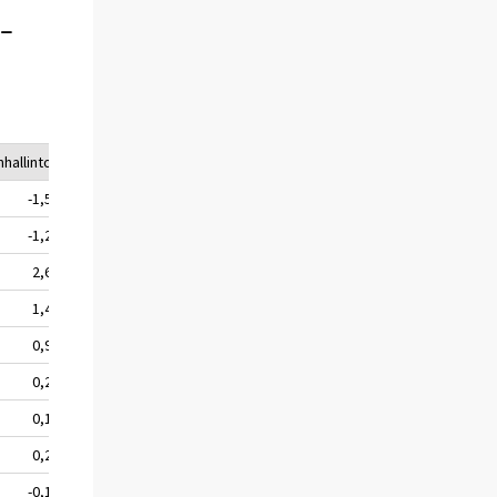
-
nhallinto
Paikallishallinto
Sosiaaliturvarahastot
Yhteensä
-1,5
-0,3
3,4
1,7
-1,2
-0,2
3,1
1,7
2,6
0,2
4,2
7,0
1,4
-0,5
4,2
5,1
0,9
-0,4
3,6
4,2
0,2
-0,7
3,2
2,6
0,1
-0,8
3,2
2,5
0,2
-0,8
3,4
2,9
-0,1
-0,4
4,6
4,2