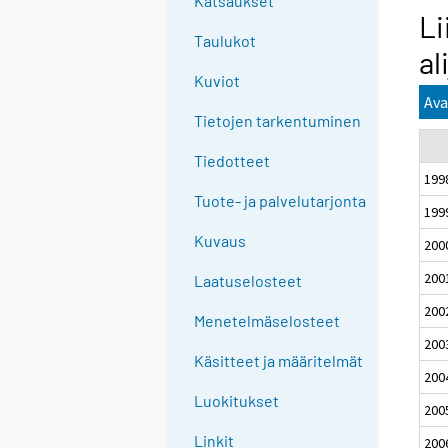
Katsaukset
Li
Taulukot
al
Kuviot
Ava
Tietojen tarkentuminen
Tiedotteet
199
Tuote- ja palvelutarjonta
199
Kuvaus
200
200
Laatuselosteet
200
Menetelmäselosteet
200
Käsitteet ja määritelmät
200
Luokitukset
200
Linkit
200