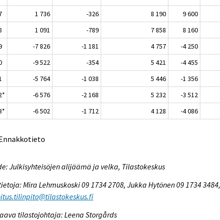
7
1 736
-326
8 190
9 600
8
1 091
-789
7 858
8 160
9
-7 826
-1 181
4 757
-4 250
0
-9 522
-354
5 421
-4 455
1
-5 764
-1 038
5 446
-1 356
2*
-6 576
-2 168
5 232
-3 512
3*
-6 502
-1 712
4 128
-4 086
 Ennakkotieto
e: Julkisyhteisöjen alijäämä ja velka, Tilastokeskus
tietoja: Mira Lehmuskoski 09 1734 2708, Jukka Hytönen 09 1734 3484
itus.tilinpito@tilastokeskus.fi
aava tilastojohtaja: Leena Storgårds