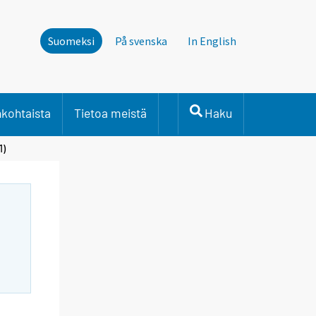
Suomeksi
På svenska
In English
nkohtaista
Tietoa meistä
Haku
1)