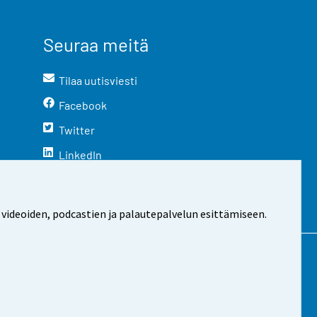
Seuraa meitä
Tilaa uutisviesti
Facebook
Twitter
LinkedIn
YouTube
Instagram
 videoiden, podcastien ja palautepalvelun esittämiseen.
stosta
Evästeasetukset