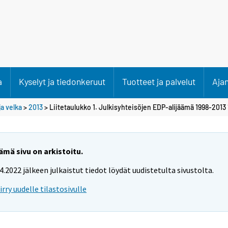
a
Kyselyt ja tiedonkeruut
Tuotteet ja palvelut
Aja
ja velka
>
2013
> Liitetaulukko 1. Julkisyhteisöjen EDP-alijäämä 1998-2013 
ämä sivu on arkistoitu.
.4.2022 jälkeen julkaistut tiedot löydät uudistetulta sivustolta.
iirry uudelle tilastosivulle