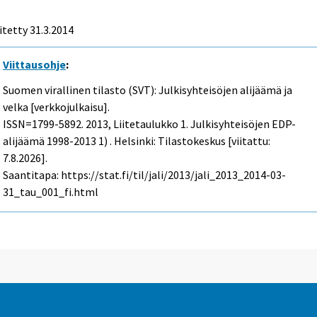
itetty 31.3.2014
Viittausohje
:
Suomen virallinen tilasto (SVT): Julkisyhteisöjen alijäämä ja
velka [verkkojulkaisu].
ISSN=1799-5892. 2013, Liitetaulukko 1. Julkisyhteisöjen EDP-
alijäämä 1998-2013 1) . Helsinki: Tilastokeskus [viitattu:
7.8.2026].
Saantitapa: https://stat.fi/til/jali/2013/jali_2013_2014-03-
31_tau_001_fi.html