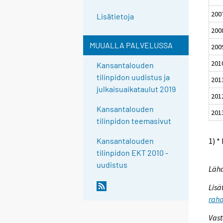
200
Lisätietoja
200
MUUALLA PALVELUSSA
200
201
Kansantalouden
tilinpidon uudistus ja
201
julkaisuaikataulut 2019
201
Kansantalouden
201
tilinpidon teemasivut
1) *
Kansantalouden
tilinpidon EKT 2010 -
uudistus
Lähd
Lisä
raho
Vast