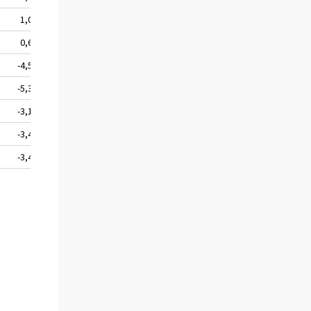
1,0
-0,2
4,6
5,3
0,6
-0,4
4,2
4,4
-4,5
-0,7
2,8
-2,5
-5,3
-0,2
3,0
-2,5
-3,1
-0,5
2,9
-0,7
-3,4
-1,1
2,7
-1,8
-3,4
-0,9
2,1
-2,1
,