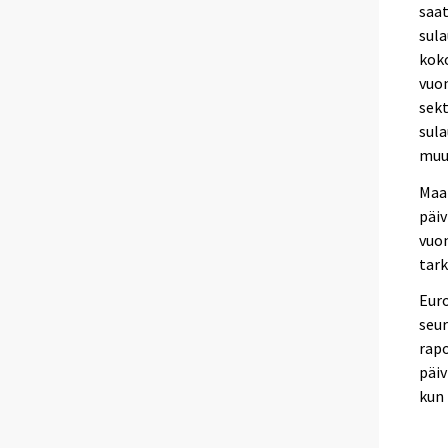
saat
sula
koko
vuon
sekt
sula
muu
Maal
päiv
vuo
tar
Euro
seur
rapo
päiv
kun 