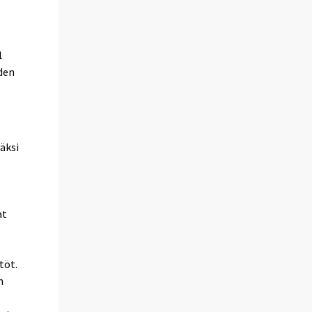
1
den
äksi
at
töt.
n