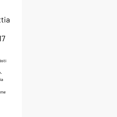
tia
17
ästi
P-
ia
iime