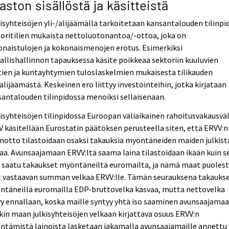
laston sisällöstä ja käsitteistä
isyhteisöjen yli-/alijäämällä tarkoitetaan kansantalouden tilinpi
oritilien mukaista nettoluotonantoa/-ottoa, joka on
naistulojen ja kokonaismenojen erotus. Esimerkiksi
allishallinnon tapauksessa käsite poikkeaa sektoriin kuuluvien
ien ja kuntayhtymien tuloslaskelmien mukaisesta tilikauden
/alijäämästä. Keskeinen ero liittyy investointeihin, jotka kirjataan
antalouden tilinpidossa menoiksi sellaisenaan.
isyhteisöjen tilinpidossa Euroopan väliaikainen rahoitusvakausvä
 käsitellään Eurostatin päätöksen perusteella siten, että ERVV:n
notto tilastoidaan osaksi takauksia myöntäneiden maiden julkist
aa. Avunsaajamaan ERVV:ltä saama laina tilastoidaan ikään kuin s
i saatu takaukset myöntäneiltä euromailta, ja nämä maat puoles
t vastaavan summan velkaa ERVV:lle. Tämän seurauksena takauks
ntäneillä euromailla EDP-bruttovelka kasvaa, mutta nettovelka
y ennallaan, koska maille syntyy yhtä iso saaminen avunsaajamaa
in maan julkisyhteisöjen velkaan kirjattava osuus ERVV:n
ntämistä lainoista lasketaan jakamalla avunsaajamaille annettu