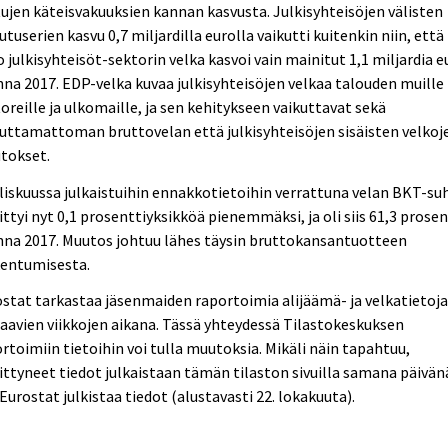
ujen käteisvakuuksien kannan kasvusta. Julkisyhteisöjen välisten
utuserien kasvu 0,7 miljardilla eurolla vaikutti kuitenkin niin, että
 julkisyhteisöt-sektorin velka kasvoi vain mainitut 1,1 miljardia 
na 2017. EDP-velka kuvaa julkisyhteisöjen velkaa talouden muille
oreille ja ulkomaille, ja sen kehitykseen vaikuttavat sekä
uttamattoman bruttovelan että julkisyhteisöjen sisäisten velkoj
tokset.
iskuussa julkaistuihin ennakkotietoihin verrattuna velan BKT-su
ittyi nyt 0,1 prosenttiyksikköä pienemmäksi, ja oli siis 61,3 prosen
nna 2017. Muutos johtuu lähes täysin bruttokansantuotteen
kentumisesta.
stat tarkastaa jäsenmaiden raportoimia alijäämä- ja velkatietoj
aavien viikkojen aikana. Tässä yhteydessä Tilastokeskuksen
rtoimiin tietoihin voi tulla muutoksia. Mikäli näin tapahtuu,
ittyneet tiedot julkaistaan tämän tilaston sivuilla samana päivän
Eurostat julkistaa tiedot (alustavasti 22. lokakuuta).