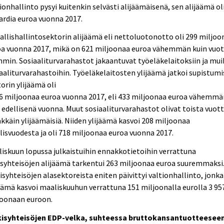
ionhallinto pysyi kuitenkin selvästi alijäämäisenä, sen alijäämä oli
ardia euroa vuonna 2017.
allishallintosektorin alijäämä eli nettoluotonotto oli 299 miljoo
oa vuonna 2017, mikä on 621 miljoonaa euroa vähemmän kuin vuo
min. Sosiaaliturvarahastot jakaantuvat työeläkelaitoksiin ja mui
aaliturvarahastoihin. Työeläkelaitosten ylijäämä jatkoi supistumi
orin ylijäämä oli
6 miljoonaa euroa vuonna 2017, eli 433 miljoonaa euroa vähemmä
 edellisenä vuonna. Muut sosiaaliturvarahastot olivat toista vuot
kkäin ylijäämäisiä. Niiden ylijäämä kasvoi 208 miljoonaa
lisvuodesta ja oli 718 miljoonaa euroa vuonna 2017.
iskuun lopussa julkaistuihin ennakkotietoihin verrattuna
isyhteisöjen alijäämä tarkentui 263 miljoonaa euroa suuremmaksi
isyhteisöjen alasektoreista eniten päivittyi valtionhallinto, jonka
äämä kasvoi maaliskuuhun verrattuna 151 miljoonalla eurolla 3 95
joonaan euroon.
kisyhteisöjen EDP-velka, suhteessa bruttokansantuotteesee