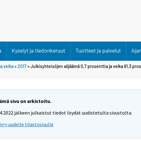
a
Kyselyt ja tiedonkeruut
Tuotteet ja palvelut
Aja
ja velka
>
2017
> Julkisyhteisöjen alijäämä 0,7 prosenttia ja velka 61,3 pr
ämä sivu on arkistoitu.
.4.2022 jälkeen julkaistut tiedot löydät uudistetulta sivustolta.
iirry uudelle tilastosivulle