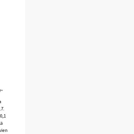
a
17.
 0,1
kä
vien