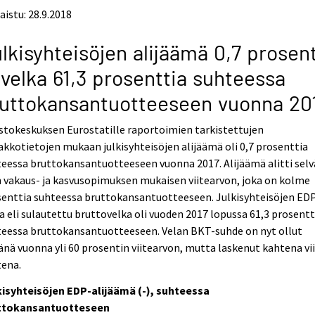
aistu: 28.9.2018
lkisyhteisöjen alijäämä 0,7 prosent
 velka 61,3 prosenttia suhteessa
uttokansantuotteeseen vuonna 20
stokeskuksen Eurostatille raportoimien tarkistettujen
kkotietojen mukaan julkisyhteisöjen alijäämä oli 0,7 prosenttia
eessa bruttokansantuotteeseen vuonna 2017. Alijäämä alitti selv
 vakaus- ja kasvusopimuksen mukaisen viitearvon, joka on kolme
senttia suhteessa bruttokansantuotteeseen. Julkisyhteisöjen ED
a eli sulautettu bruttovelka oli vuoden 2017 lopussa 61,3 prosentt
teessa bruttokansantuotteeseen. Velan BKT-suhde on nyt ollut
änä vuonna yli 60 prosentin viitearvon, mutta laskenut kahtena v
tena.
kisyhteisöjen EDP-alijäämä (-), suhteessa
ttokansantuotteseen