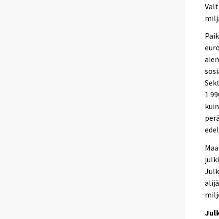
Valt
milj
Paik
eur
aiem
sosi
Sekt
1 99
kuin
perä
edel
Maal
julk
Julk
alij
mil
Jul