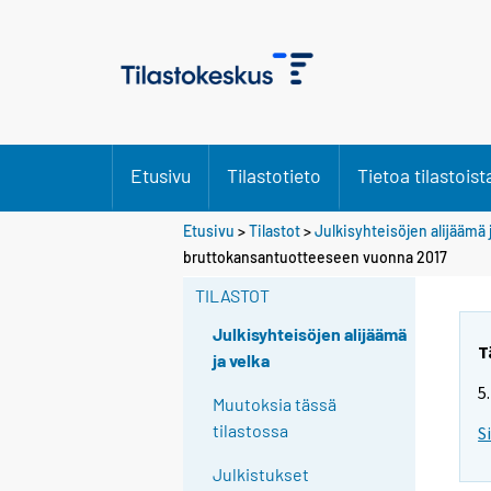
Etusivu
Tilastotieto
Tietoa tilastoist
Etusivu
>
Tilastot
>
Julkisyhteisöjen alijäämä 
Y
Y
bruttokansantuotteeseen vuonna 2017
o
o
u
u
TILASTOT
a
a
r
r
Julkisyhteisöjen alijäämä
e
e
T
ja velka
m
m
5
o
o
Muutoksia tässä
v
v
tilastossa
S
i
i
n
n
Julkistukset
g
g