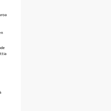
euroa
en
hde
ttia
a
ä