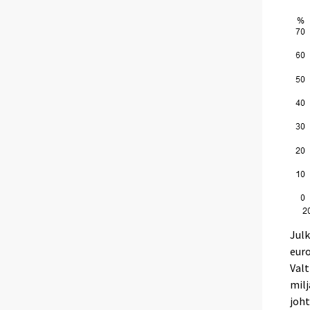
Julk
euro
Valt
milj
joht