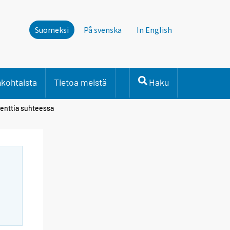
Suomeksi
På svenska
In English
nkohtaista
Tietoa meistä
Haku
osenttia suhteessa