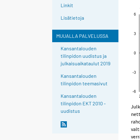
Linkit
Lisätietoja
MUUALLA PALVELUSSA
Kansantalouden
tilinpidon uudistus ja
julkaisuaikataulut 2019
Kansantalouden
tilinpidon teemasivut
Kansantalouden
tilinpidon EKT 2010 -
Julk
uudistus
nett
raho
valt
verr