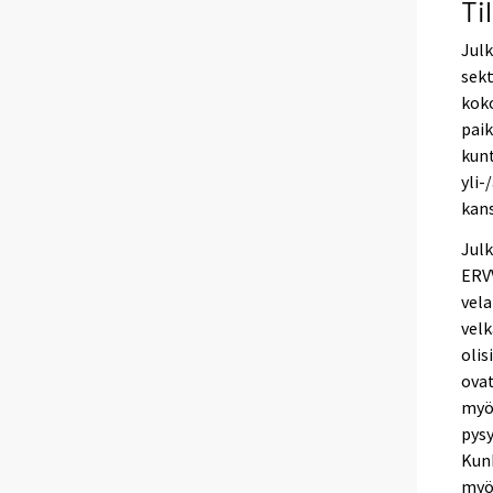
Ti
Julk
sekt
koko
paik
kunt
yli-
kans
Julk
ERVV
vela
velk
olis
ova
myö
pysy
Kunk
myö