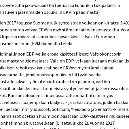
a sovitetulla jako-osuudella (perustuu kuhunkin tukipakettiin
listuvien jäsenmaiden osuuksiin EKP:n pääomasta).
en 2017 lopussa Suomen julkisyhteisöjen velkaan on kirjattu 3 40
oonaa euroa velkaa ERVV:n myöntämien lainojen perusteella. Vuo
 lopussa määrä oli sama. Vastaavaa käsittelyä ei Euroopan
ausmekanismin (EVM) kohdalla tehdä.
ionhallinnon EDP-velka eroaa käsitteellisesti Valtiokonttorin
aisemasta valtionvelasta. Valtion EDP-velkaan luetaan mukaan lis
aikaisen rahoitusvakausvälineen ERVV:n myöntämät lainat
saajamaille, johdannaissopimuksiin liittyvät saadut
ustalletukset, ydinjätehuoltorahaston pääoma, valtion
kaarihankkeiden investoinneista syntyneet velat ja kierrossa olev
kot. Kansantalouden tilinpidossa valtionhallinto on myös
tteellisesti laajempi kuin budjetti- ja rahastotalous, joiden lisäksi
en luetaan mm. yliopistot, Solidium, Yleisradio ja Senaatti-kiinteis
 nämä erot otetaan huomioon päästään EDP-käsitteen mukaisee
ionhallinnon bruttovelkaan (Liitetaulukko 2). Vuonna 2017