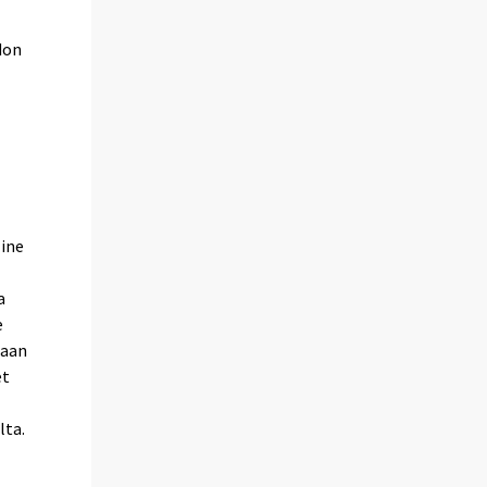
don
line
a
e
taan
et
lta.