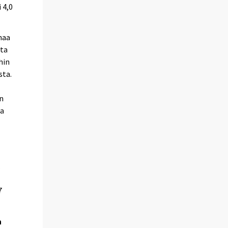
 4,0
naa
tta
hin
sta.
n
ta
.
7
n