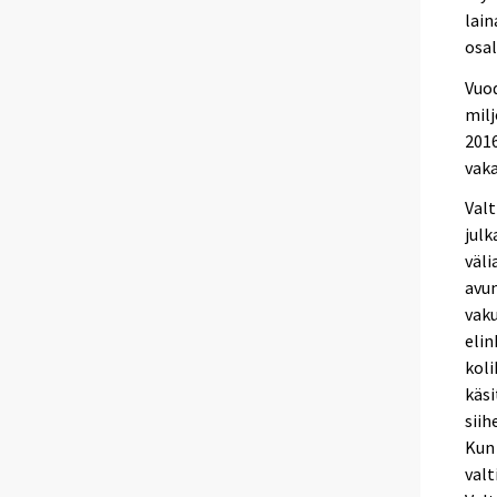
lain
osal
Vuod
milj
2016
vak
Valt
julk
väli
avun
vaku
elin
koli
käsi
siih
Kun
valt