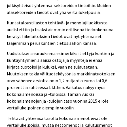
julkisyhteisöt yhteensä-sektoreiden tietoihin. Muiden
alasektoreiden tiedot ovat yhä vertailukelpoisia.
Kuntataloustilaston tehtävä- ja menolajiluokitusta
uudistettiin ja lisäksi aiemmin erillisenä tiedonkeruuna
kerätyt liikelaitoksien tiedot ovat nyt yhtenäiset
laajemman peruskuntien tietosisällön kanssa.
Uudistuksen seurauksena esimerkiksi tiettyjä kuntien ja
kuntayhtymien sisäisiä ostoja ja myyntejä ei enää
kirjata tuotoksi ja kuluksi, vaan ne sulautetaan.
Muutoksen takia välituotekäytön ja markkinatuotoksen
arvo vähenee arviolta noin 1,2 miljardia euroa tai 0,6
prosenttia suhteessa bkt:hen. Vaikutus näkyy myös
kokonaismenoissa ja -tuloissa. Tämän vuoksi
kokonaismenojen ja -tulojen taso vuonna 2015 ei ole
vertailukelpoinen aiempiin vuosiin.
Tehtävät yhteensä tasolla kokonaismenot eivät ole
vertailukelpoisia, mutta nettomenot ja kulutusmenot