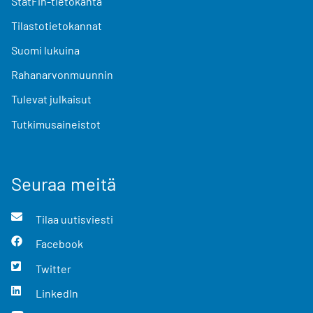
StatFin-tietokanta
Tilastotietokannat
Suomi lukuina
Rahanarvonmuunnin
Tulevat julkaisut
Tutkimusaineistot
Seuraa meitä
Tilaa uutisviesti
Facebook
Twitter
LinkedIn