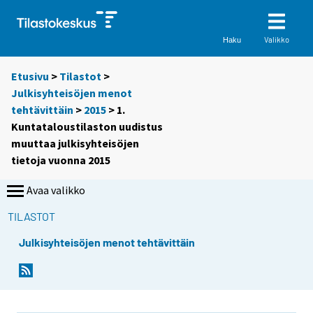
Valikko
Haku
Etusivu
>
Tilastot
>
Julkisyhteisöjen menot
tehtävittäin
>
2015
> 1.
Kuntataloustilaston uudistus
muuttaa julkisyhteisöjen
tietoja vuonna 2015
Avaa valikko
TILASTOT
Julkisyhteisöjen menot tehtävittäin