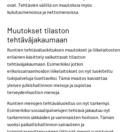
ovat. Tehtävien välillä on muutoksia myös
kulutusmenoissa ja nettomenoissa.
Muutokset tilaston
tehtäväjakaumaan
Kuntien tehtäväluokituksen muutokset ja liikelaitosten
erilainen käsittely vaikuttavat tilaston
tehtäväjakaumaan. Esimerkiksi jotkin
erikoissairaanhoidon liikelaitokset on nyt luokiteltu
tukipalveluja tuottaviksi. Tämä muutos kasvattaa
yleisen julkishallinnon menoja ja supistaa
terveydenhuollon menoja.
Kuntien menojen tehtäväluokitus on nyt tarkempi.
Esimerkiksi sosiaalipalvelujen tehtävä jakautuu nyt
tarkemmin iäkkäiden ja vammaisten hoitoon. Tämän
vuoksi paikallishallinnon sairauteen ja
toimintarajoitteisuuteen liittyvät menot supistuivat