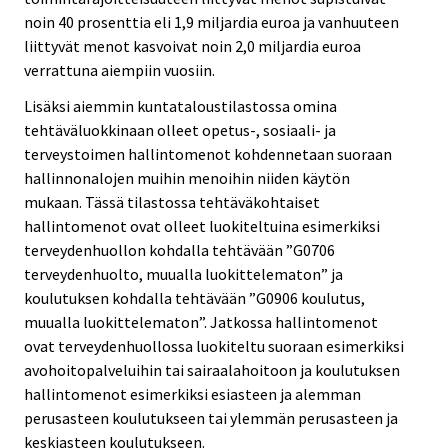
noin 40 prosenttia eli 1,9 miljardia euroa ja vanhuuteen
liittyvät menot kasvoivat noin 2,0 miljardia euroa
verrattuna aiempiin vuosiin.
Lisäksi aiemmin kuntataloustilastossa omina
tehtäväluokkinaan olleet opetus-, sosiaali- ja
terveystoimen hallintomenot kohdennetaan suoraan
hallinnonalojen muihin menoihin niiden käytön
mukaan. Tässä tilastossa tehtäväkohtaiset
hallintomenot ovat olleet luokiteltuina esimerkiksi
terveydenhuollon kohdalla tehtävään ”G0706
terveydenhuolto, muualla luokittelematon” ja
koulutuksen kohdalla tehtävään ”G0906 koulutus,
muualla luokittelematon”. Jatkossa hallintomenot
ovat terveydenhuollossa luokiteltu suoraan esimerkiksi
avohoitopalveluihin tai sairaalahoitoon ja koulutuksen
hallintomenot esimerkiksi esiasteen ja alemman
perusasteen koulutukseen tai ylemmän perusasteen ja
keskiasteen koulutukseen.