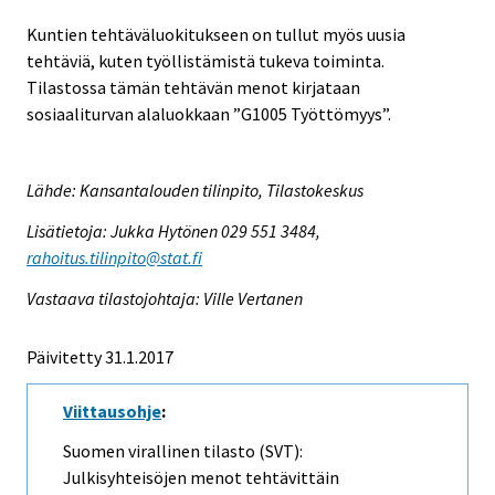
Kuntien tehtäväluokitukseen on tullut myös uusia
tehtäviä, kuten työllistämistä tukeva toiminta.
Tilastossa tämän tehtävän menot kirjataan
sosiaaliturvan alaluokkaan ”G1005 Työttömyys”.
Lähde: Kansantalouden tilinpito, Tilastokeskus
Lisätietoja: Jukka Hytönen 029 551 3484,
rahoitus.tilinpito@stat.fi
Vastaava tilastojohtaja: Ville Vertanen
Päivitetty 31.1.2017
Viittausohje
:
Suomen virallinen tilasto (SVT):
Julkisyhteisöjen menot tehtävittäin