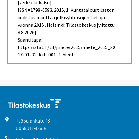
[verkkojulkaisu].
ISSN=1798-0593. 2015, 1. Kuntataloustilaston
uudistus muuttaa julkisyhteisöjen tietoja
vuonna 2015 . Helsinki: Tilastokeskus [viitattu:
8.8.2026].
Saantitapa:
https://stat.fi/til/jmete/2015/jmete_2015_20
17-01-31_kat_001_fi.html
Työpajankatu
13
00580
Helsinki