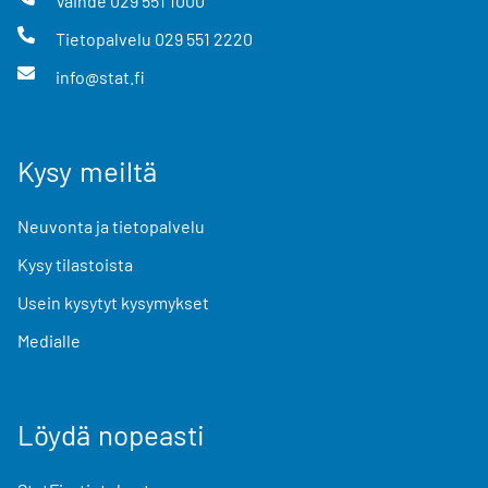
Vaihde
029 551 1000
Tietopalvelu
029 551 2220
info@stat.fi
Kysy meiltä
Neuvonta ja tietopalvelu
Kysy tilastoista
Usein kysytyt kysymykset
Medialle
Löydä nopeasti