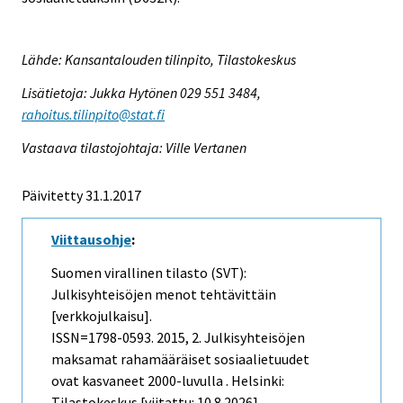
Lähde: Kansantalouden tilinpito, Tilastokeskus
Lisätietoja: Jukka Hytönen 029 551 3484,
rahoitus.tilinpito@stat.fi
Vastaava tilastojohtaja: Ville Vertanen
Päivitetty 31.1.2017
Viittausohje
:
Suomen virallinen tilasto (SVT):
Julkisyhteisöjen menot tehtävittäin
[verkkojulkaisu].
ISSN=1798-0593. 2015, 2. Julkisyhteisöjen
maksamat rahamääräiset sosiaalietuudet
ovat kasvaneet 2000-luvulla . Helsinki:
Tilastokeskus [viitattu: 10.8.2026].