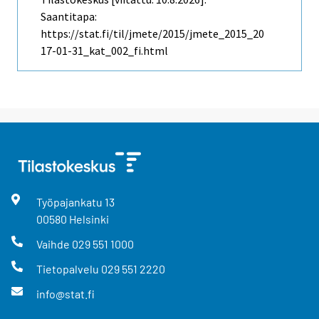
Saantitapa:
https://stat.fi/til/jmete/2015/jmete_2015_20
17-01-31_kat_002_fi.html
Työpajankatu
13
00580
Helsinki
Vaihde
029 551 1000
Tietopalvelu
029 551 2220
info@stat.fi