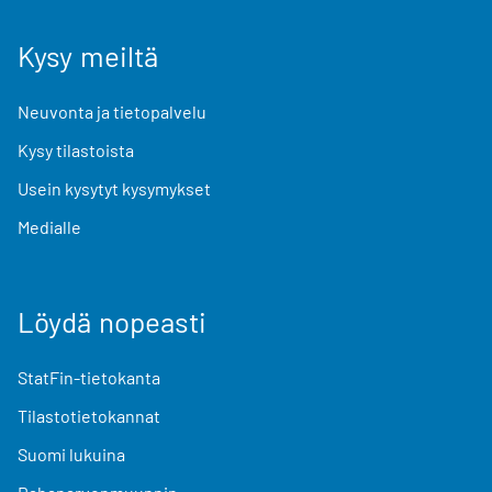
Kysy meiltä
Neuvonta ja tietopalvelu
Kysy tilastoista
Usein kysytyt kysymykset
Medialle
Löydä nopeasti
StatFin-tietokanta
Tilastotietokannat
Suomi lukuina