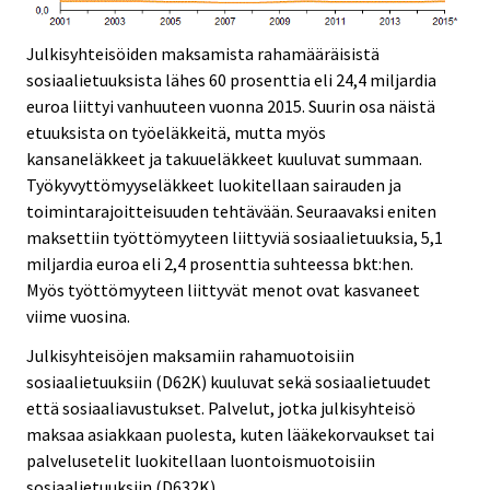
Julkisyhteisöiden maksamista rahamääräisistä
sosiaalietuuksista lähes 60 prosenttia eli 24,4 miljardia
euroa liittyi vanhuuteen vuonna 2015. Suurin osa näistä
etuuksista on työeläkkeitä, mutta myös
kansaneläkkeet ja takuueläkkeet kuuluvat summaan.
Työkyvyttömyyseläkkeet luokitellaan sairauden ja
toimintarajoitteisuuden tehtävään. Seuraavaksi eniten
maksettiin työttömyyteen liittyviä sosiaalietuuksia, 5,1
miljardia euroa eli 2,4 prosenttia suhteessa bkt:hen.
Myös työttömyyteen liittyvät menot ovat kasvaneet
viime vuosina.
Julkisyhteisöjen maksamiin rahamuotoisiin
sosiaalietuuksiin (D62K) kuuluvat sekä sosiaalietuudet
että sosiaaliavustukset. Palvelut, jotka julkisyhteisö
maksaa asiakkaan puolesta, kuten lääkekorvaukset tai
palvelusetelit luokitellaan luontoismuotoisiin
sosiaalietuuksiin (D632K).