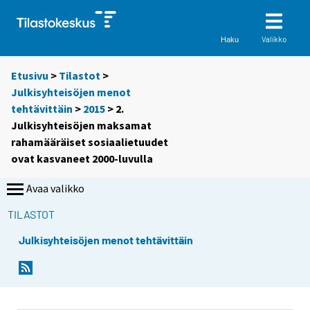
Valikko
Haku
Etusivu
>
Tilastot
>
Julkisyhteisöjen menot
tehtävittäin
>
2015
> 2.
Julkisyhteisöjen maksamat
rahamääräiset sosiaalietuudet
ovat kasvaneet 2000-luvulla
Avaa valikko
TILASTOT
Julkisyhteisöjen menot tehtävittäin