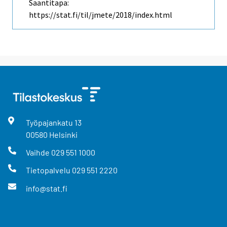
Saantitapa:
https://stat.fi/til/jmete/2018/index.html
Työpajankatu
13
00580
Helsinki
Vaihde
029 551 1000
Tietopalvelu
029 551 2220
info@stat.fi