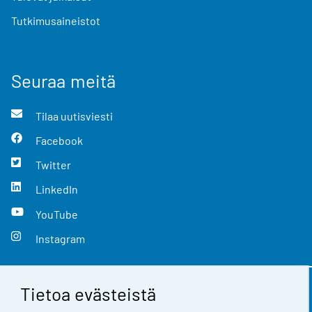
Tutkimusaineistot
Seuraa meitä
Tilaa uutisviesti
Facebook
Twitter
LinkedIn
YouTube
Instagram
Tietoa evästeistä
Yhteystiedot