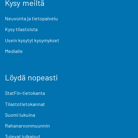
Kysy meiltä
Neuvonta ja tietopalvelu
Kysy tilastoista
Usein kysytyt kysymykset
Medialle
Löydä nopeasti
StatFin-tietokanta
Tilastotietokannat
Suomi lukuina
Rahanarvonmuunnin
Tulevat julkaisut