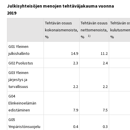
e
e
Julkisyhteisöjen menojen tehtäväjakauma vuonna
.
.
2019
Tehtävän osuus
Tehtävän osuus
Tehtävän o
kokonaismenoista,
nettomenoista,
kulutusmen
1)
%
%
%
G01 Yleinen
julkishallinto
14.9
11.2
G02 Puolustus
2.3
2.4
G03 Yleinen
järjestys ja
turvallisuus
2.2
2.2
G04
Elinkeinoelämän
edistäminen
7.9
7.5
G05
Ympäristönsuojelu
0.4
0.3