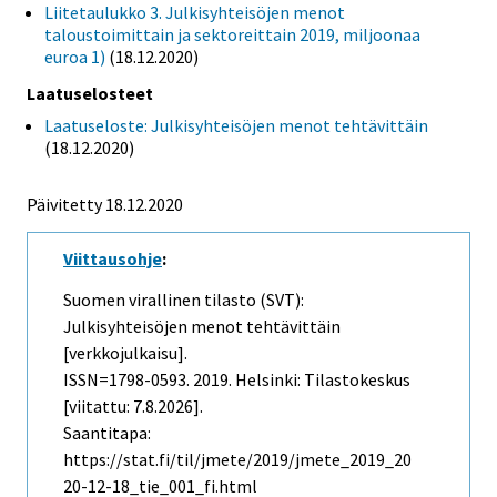
Liitetaulukko 3. Julkisyhteisöjen menot
taloustoimittain ja sektoreittain 2019, miljoonaa
euroa 1)
(18.12.2020)
Laatuselosteet
Laatuseloste: Julkisyhteisöjen menot tehtävittäin
(18.12.2020)
Päivitetty 18.12.2020
Viittausohje
:
Suomen virallinen tilasto (SVT):
Julkisyhteisöjen menot tehtävittäin
[verkkojulkaisu].
ISSN=1798-0593. 2019. Helsinki: Tilastokeskus
[viitattu: 7.8.2026].
Saantitapa:
https://stat.fi/til/jmete/2019/jmete_2019_20
20-12-18_tie_001_fi.html