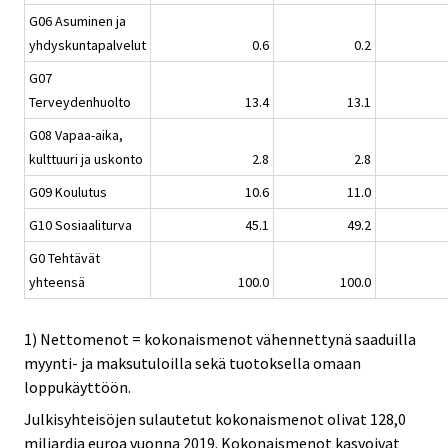
G06 Asuminen ja
yhdyskuntapalvelut
0.6
0.2
G07
Terveydenhuolto
13.4
13.1
G08 Vapaa-aika,
kulttuuri ja uskonto
2.8
2.8
G09 Koulutus
10.6
11.0
G10 Sosiaaliturva
45.1
49.2
G0 Tehtävät
yhteensä
100.0
100.0
1) Nettomenot = kokonaismenot vähennettynä saaduilla
myynti- ja maksutuloilla sekä tuotoksella omaan
loppukäyttöön.
Julkisyhteisöjen sulautetut kokonaismenot olivat 128,0
miljardia euroa vuonna 2019. Kokonaismenot kasvoivat