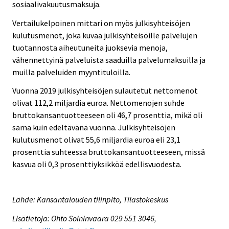
sosiaalivakuutusmaksuja.
Vertailukelpoinen mittari on myös julkisyhteisöjen
kulutusmenot, joka kuvaa julkisyhteisöille palvelujen
tuotannosta aiheutuneita juoksevia menoja,
vähennettyinä palveluista saaduilla palvelumaksuilla ja
muilla palveluiden myyntituloilla.
Vuonna 2019 julkisyhteisöjen sulautetut nettomenot
olivat 112,2 miljardia euroa. Nettomenojen suhde
bruttokansantuotteeseen oli 46,7 prosenttia, mikä oli
sama kuin edeltävänä vuonna. Julkisyhteisöjen
kulutusmenot olivat 55,6 miljardia euroa eli 23,1
prosenttia suhteessa bruttokansantuotteeseen, missä
kasvua oli 0,3 prosenttiyksikköä edellisvuodesta.
Lähde: Kansantalouden tilinpito, Tilastokeskus
Lisätietoja: Ohto Soininvaara 029 551 3046,