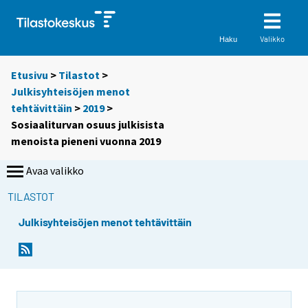
Valikko
Haku
Etusivu
>
Tilastot
>
Julkisyhteisöjen menot
tehtävittäin
>
2019
>
Sosiaaliturvan osuus julkisista
menoista pieneni vuonna 2019
Avaa valikko
TILASTOT
Julkisyhteisöjen menot tehtävittäin
Y
Y
o
o
u
u
a
a
r
r