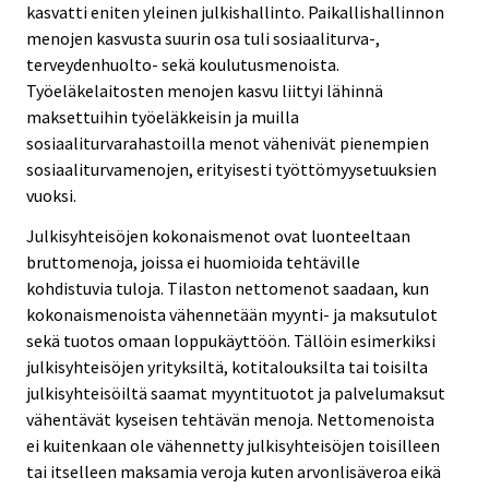
kasvatti eniten yleinen julkishallinto. Paikallishallinnon
menojen kasvusta suurin osa tuli sosiaaliturva-,
terveydenhuolto- sekä koulutusmenoista.
Työeläkelaitosten menojen kasvu liittyi lähinnä
maksettuihin työeläkkeisin ja muilla
sosiaaliturvarahastoilla menot vähenivät pienempien
sosiaaliturvamenojen, erityisesti työttömyysetuuksien
vuoksi.
Julkisyhteisöjen kokonaismenot ovat luonteeltaan
bruttomenoja, joissa ei huomioida tehtäville
kohdistuvia tuloja. Tilaston nettomenot saadaan, kun
kokonaismenoista vähennetään myynti- ja maksutulot
sekä tuotos omaan loppukäyttöön. Tällöin esimerkiksi
julkisyhteisöjen yrityksiltä, kotitalouksilta tai toisilta
julkisyhteisöiltä saamat myyntituotot ja palvelumaksut
vähentävät kyseisen tehtävän menoja. Nettomenoista
ei kuitenkaan ole vähennetty julkisyhteisöjen toisilleen
tai itselleen maksamia veroja kuten arvonlisäveroa eikä