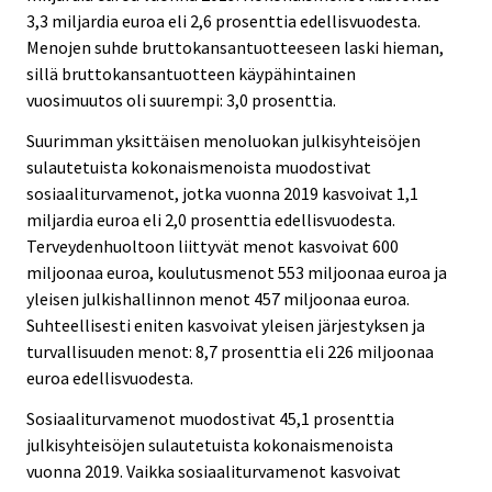
3,3 miljardia euroa eli 2,6 prosenttia edellisvuodesta.
Menojen suhde bruttokansantuotteeseen laski hieman,
sillä bruttokansantuotteen käypähintainen
vuosimuutos oli suurempi: 3,0 prosenttia.
Suurimman yksittäisen menoluokan julkisyhteisöjen
sulautetuista kokonaismenoista muodostivat
sosiaaliturvamenot, jotka vuonna 2019 kasvoivat 1,1
miljardia euroa eli 2,0 prosenttia edellisvuodesta.
Terveydenhuoltoon liittyvät menot kasvoivat 600
miljoonaa euroa, koulutusmenot 553 miljoonaa euroa ja
yleisen julkishallinnon menot 457 miljoonaa euroa.
Suhteellisesti eniten kasvoivat yleisen järjestyksen ja
turvallisuuden menot: 8,7 prosenttia eli 226 miljoonaa
euroa edellisvuodesta.
Sosiaaliturvamenot muodostivat 45,1 prosenttia
julkisyhteisöjen sulautetuista kokonaismenoista
vuonna 2019. Vaikka sosiaaliturvamenot kasvoivat