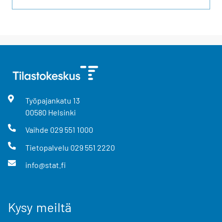
Työpajankatu
13
00580
Helsinki
Vaihde
029 551 1000
Tietopalvelu
029 551 2220
info@stat.fi
Kysy meiltä