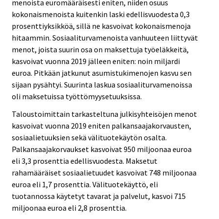
menoista euromääräisesti eniten, niiden osuus
kokonaismenoista kuitenkin laski edellisvuodesta 0,3
prosenttiyksikköä, sillä ne kasvoivat kokonaismenoja
hitaammin. Sosiaaliturvamenoista vanhuuteen liittyvät
menot, joista suurin osa on maksettuja työeläkkeitä,
kasvoivat vuonna 2019 jälleen eniten: noin miljardi
euroa. Pitkään jatkunut asumistukimenojen kasvu sen
sijaan pysähtyi. Suurinta laskua sosiaaliturvamenoissa
oli maksetuissa työttömyysetuuksissa.
Taloustoimittain tarkasteltuna julkisyhteisöjen menot
kasvoivat vuonna 2019 eniten palkansaajakorvausten,
sosiaalietuuksien sekä välituotekäytön osalta.
Palkansaajakorvaukset kasvoivat 950 miljoonaa euroa
eli 3,3 prosenttia edellisvuodesta. Maksetut
rahamääräiset sosiaalietuudet kasvoivat 748 miljoonaa
euroa eli 1,7 prosenttia. Välituotekäyttö, eli
tuotannossa käytetyt tavarat ja palvelut, kasvoi 715
miljoonaa euroa eli 2,8 prosenttia.