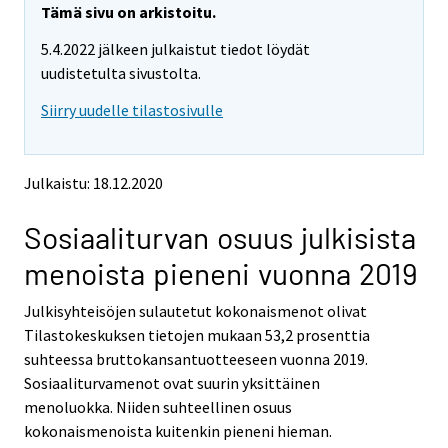
e
e
Tämä sivu on arkistoitu.
m
m
5.4.2022 jälkeen julkaistut tiedot löydät
o
o
v
v
uudistetulta sivustolta.
i
i
Siirry uudelle tilastosivulle
n
n
g
g
t
t
o
o
Julkaistu: 18.12.2020
a
a
n
n
Sosiaaliturvan osuus julkisista
o
o
t
t
menoista pieneni vuonna 2019
h
h
e
e
Julkisyhteisöjen sulautetut kokonaismenot olivat
r
r
s
s
Tilastokeskuksen tietojen mukaan 53,2 prosenttia
e
e
suhteessa bruttokansantuotteeseen vuonna 2019.
r
r
Sosiaaliturvamenot ovat suurin yksittäinen
v
v
menoluokka. Niiden suhteellinen osuus
i
i
kokonaismenoista kuitenkin pieneni hieman.
c
c