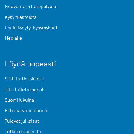
Neuvonta ja tietopalvelu
Kysy tilastoista
Usein kysytyt kysymykset
Medialle
Löydä nopeasti
StatFin-tietokanta
Tilastotietokannat
Suomi lukuina
Rahanarvonmuunnin
Tulevat julkaisut
Tutkimusaineistot