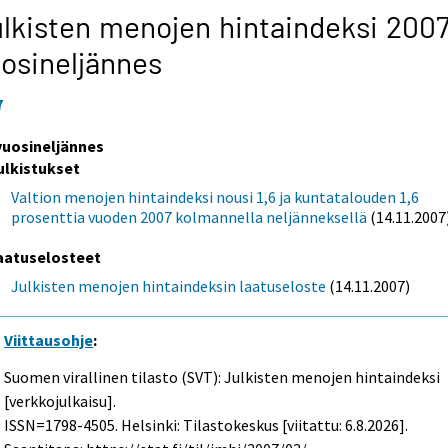
lkisten menojen hintaindeksi 200
osineljännes
7
 vuosineljännes
ulkistukset
Valtion menojen hintaindeksi nousi 1,6 ja kuntatalouden 1,6
prosenttia vuoden 2007 kolmannella neljänneksellä
(14.11.2007
aatuselosteet
Julkisten menojen hintaindeksin laatuseloste
(14.11.2007)
Viittausohje
:
Suomen virallinen tilasto (SVT): Julkisten menojen hintaindeksi
[verkkojulkaisu].
ISSN=1798-4505. Helsinki: Tilastokeskus [viitattu: 6.8.2026].