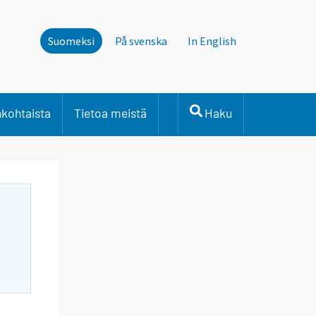
Suomeksi
På svenska
In English
nkohtaista
Tietoa meistä
Haku