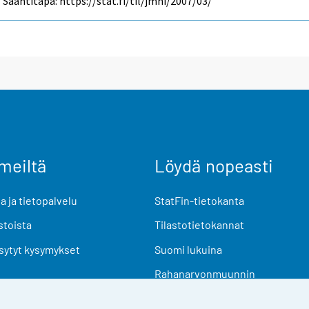
Saantitapa: https://stat.fi/til/jmhi/2007/03/
meiltä
Löydä nopeasti
 ja tietopalvelu
StatFin-tietokanta
stoista
Tilastotietokannat
sytyt kysymykset
Suomi lukuina
Rahanarvonmuunnin
Tulevat julkaisut