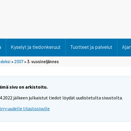
a
Kyselyt ja tiedonkeruut
Tuotteet ja palvelut
Aja
ndeksi
>
2007
>
3. vuosineljännes
ämä sivu on arkistoitu.
.4.2022 jälkeen julkaistut tiedot löydät uudistetulta sivustolta.
iirry uudelle tilastosivulle