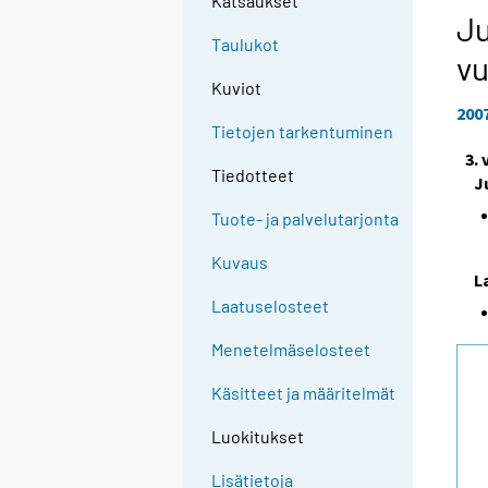
Katsaukset
Ju
Taulukot
vu
Kuviot
200
Tietojen tarkentuminen
3.
Tiedotteet
J
Tuote- ja palvelutarjonta
Kuvaus
L
Laatuselosteet
Menetelmäselosteet
Käsitteet ja määritelmät
Luokitukset
Lisätietoja