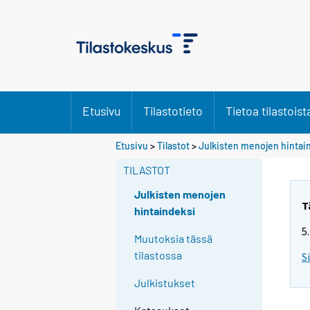
Etusivu
Tilastotieto
Tietoa tilastoist
Etusivu
>
Tilastot
>
Julkisten menojen hintai
TILASTOT
Julkisten menojen
T
hintaindeksi
5
Muutoksia tässä
tilastossa
S
Julkistukset