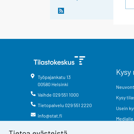
Kysy 
Työpajankatu
13
00580
Helsinki
Neuvonta
Vaihde
029 551 1000
Kysy tila
Tietopalvelu
029 551 2220
Usein ky
info@stat.fi
Medialle
Tietoa evästeistä