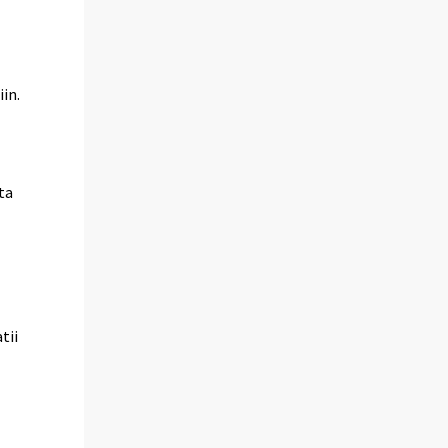
in.
ta
tii