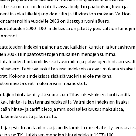
istossa menot on luokiteltavissa budjetin pääluokan, luvun ja
ntin sekä liikekirjanpidon tilin ja tiliviraston mukaan. Valtion
intamenoihin vuodelle 2003 on lisätty arvonlisävero.
iontalouden 2000=100 -indeksistä on jätetty pois valtion lainojen
komenot.
atalouden indeksin painona ovat kaikkien kuntien ja kuntayhtym
den 2002 tilinpäätöstietojen mukainen menojen summa.
atalouden hintaindeksissä tavaroiden ja palvelujen hintaan sisäl
nlisävero. Tehtäväluokittaisissa indekseissä ovat mukana sisäiset
rat. Kokonaisindeksissä sisäisiä vuokria ei ole mukana.
estoinneista ovat mukana vain maanostot.
lajien hintakehitystä seurataan Tilastokeskuksen tuottamilla
ka-, hinta- ja kustannusindekseillä. Valmiiden indeksien lisäksi
tään hinta- ja tariffitietoja mm. sosiaalivakuutusmaksuista,
läkeindekseistä ja koroista.
 -järjestelmän laadintaa ja uudistamista on selvitetty seuraaviss
tioissa: TK, Julkisten menojen hintaindeksit 1977=100,