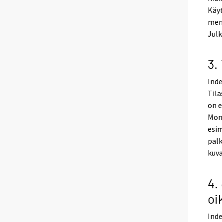
Käyt
meno
Julk
3.
Inde
Tila
on e
Mone
esim
palk
kuv
4.
oi
Inde