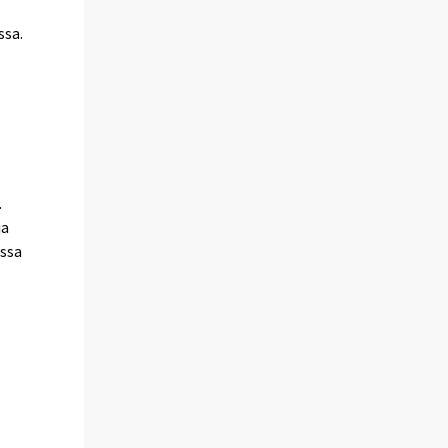
ssa.
.
ja
assa