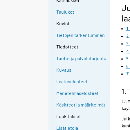
Katsaukset
Ju
Taulukot
la
Kuviot
1
Tietojen tarkentuminen
2
3
Tiedotteet
4
Tuote- ja palvelutarjonta
5
6
Kuvaus
7
Laatuselosteet
1.
Menetelmäselosteet
1.1 
Käsitteet ja määritelmät
käy
Luokitukset
Julk
kunt
Lisätietoja