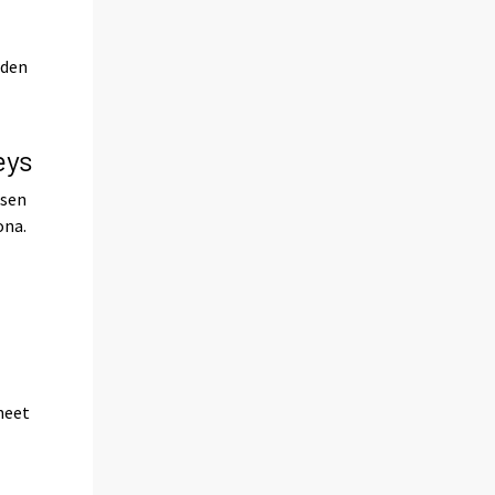
oden
eys
ksen
ona.
neet