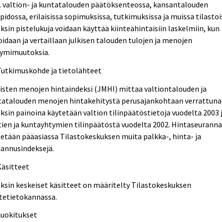
 valtion- ja kuntatalouden päätöksenteossa, kansantalouden
npidossa, erilaisissa sopimuksissa, tutkimuksissa ja muissa tilastoi
ksin pistelukuja voidaan käyttää kiinteähintaisiin laskelmiin, kun
oidaan ja vertaillaan julkisen talouden tulojen ja menojen
yymimuutoksia.
Tutkimuskohde ja tietolähteet
isten menojen hintaindeksi (JMHI) mittaa valtiontalouden ja
tatalouden menojen hintakehitystä perusajankohtaan verrattuna
ksin painoina käytetään valtion tilinpäätöstietoja vuodelta 2003 
ien ja kuntayhtymien tilinpäätöstä vuodelta 2002. Hintaseurann
etään pääasiassa Tilastokeskuksen muita palkka-, hinta- ja
tannusindeksejä.
Käsitteet
ksin keskeiset käsitteet on määritelty Tilastokeskuksen
tetietokannassa.
Luokitukset