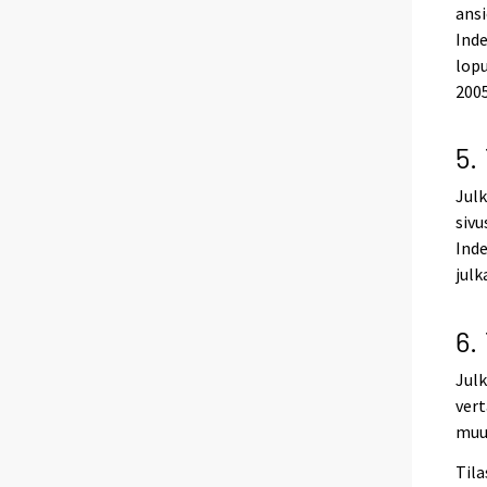
ansi
Inde
lopu
2005
5.
Julk
sivu
Inde
julk
6.
Julk
vert
muu
Tila