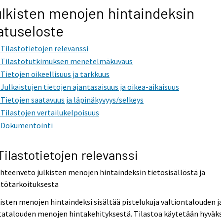
lkisten menojen hintaindeksin
atuseloste
. Tilastotietojen relevanssi
. Tilastotutkimuksen menetelmäkuvaus
. Tietojen oikeellisuus ja tarkkuus
. Julkaistujen tietojen ajantasaisuus ja oikea-aikaisuus
. Tietojen saatavuus ja läpinäkyvyys/selkeys
. Tilastojen vertailukelpoisuus
. Dokumentointi
 Tilastotietojen relevanssi
Yhteenveto julkisten menojen hintaindeksin tietosisällöstä ja
ttötarkoituksesta
isten menojen hintaindeksi sisältää pistelukuja valtiontalouden j
atalouden menojen hintakehityksestä. Tilastoa käytetään hyväks