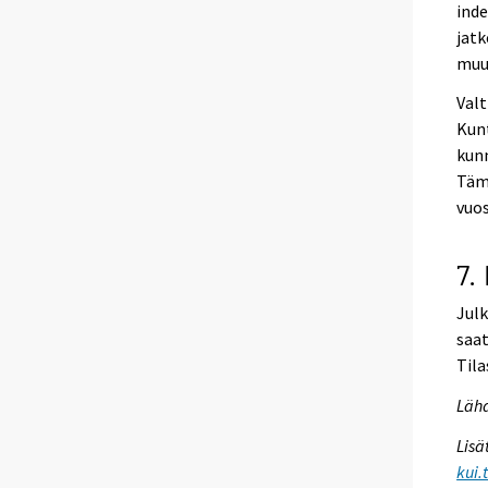
inde
jatk
muut
Valt
Kunt
kunn
Tämä
vuos
7.
Julk
saat
Tila
Lähd
Lisä
kui.