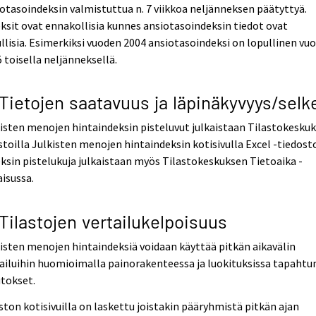
otasoindeksin valmistuttua n. 7 viikkoa neljänneksen päätyttyä.
ksit ovat ennakollisia kunnes ansiotasoindeksin tiedot ovat
llisia. Esimerkiksi vuoden 2004 ansiotasoindeksi on lopullinen vu
 toisella neljänneksellä.
 Tietojen saatavuus ja läpinäkyvyys/selk
isten menojen hintaindeksin pisteluvut julkaistaan Tilastokesku
stoilla Julkisten menojen hintaindeksin kotisivulla Excel -tiedost
ksin pistelukuja julkaistaan myös Tilastokeskuksen Tietoaika -
aisussa.
 Tilastojen vertailukelpoisuus
isten menojen hintaindeksiä voidaan käyttää pitkän aikavälin
ailuihin huomioimalla painorakenteessa ja luokituksissa tapahtu
tokset.
ston kotisivuilla on laskettu joistakin pääryhmistä pitkän ajan