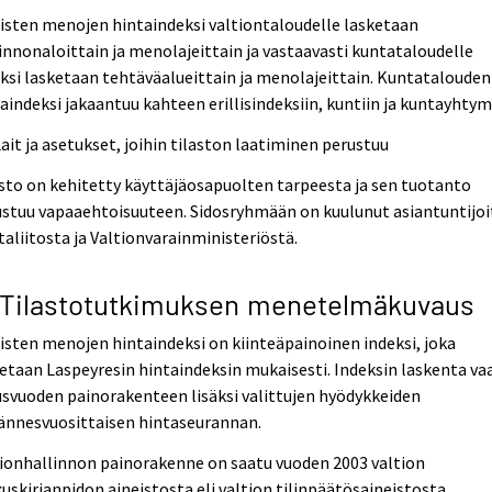
isten menojen hintaindeksi valtiontaloudelle lasketaan
innonaloittain ja menolajeittain ja vastaavasti kuntataloudelle
ksi lasketaan tehtäväalueittain ja menolajeittain. Kuntatalouden
aindeksi jakaantuu kahteen erillisindeksiin, kuntiin ja kuntayhtymi
Lait ja asetukset, joihin tilaston laatiminen perustuu
sto on kehitetty käyttäjäosapuolten tarpeesta ja sen tuotanto
stuu vapaaehtoisuuteen. Sidosryhmään on kuulunut asiantuntijoi
aliitosta ja Valtionvarainministeriöstä.
 Tilastotutkimuksen menetelmäkuvaus
isten menojen hintaindeksi on kiinteäpainoinen indeksi, joka
etaan Laspeyresin hintaindeksin mukaisesti. Indeksin laskenta vaa
svuoden painorakenteen lisäksi valittujen hyödykkeiden
ännesvuosittaisen hintaseurannan.
ionhallinnon painorakenne on saatu vuoden 2003 valtion
uskirjanpidon aineistosta eli valtion tilinpäätösaineistosta.