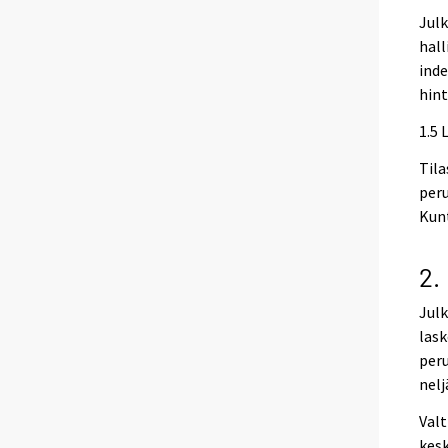
Julk
hall
inde
hint
1.5 
Tila
peru
Kunt
2.
Julk
lask
peru
nelj
Valt
kesk