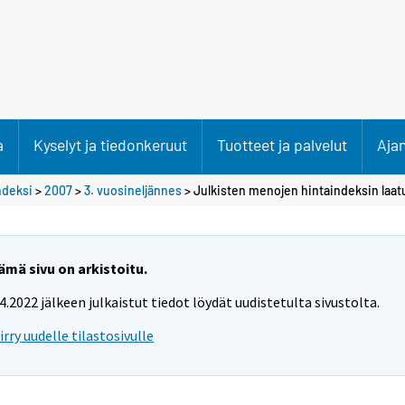
a
Kyselyt ja tiedonkeruut
Tuotteet ja palvelut
Aja
ndeksi
>
2007
>
3. vuosineljännes
> Julkisten menojen hintaindeksin laat
ämä sivu on arkistoitu.
.4.2022 jälkeen julkaistut tiedot löydät uudistetulta sivustolta.
iirry uudelle tilastosivulle