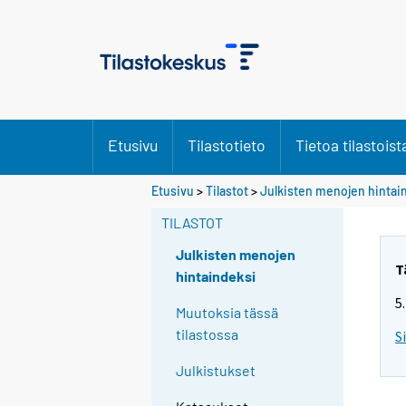
Etusivu
Tilastotieto
Tietoa tilastoist
Etusivu
>
Tilastot
>
Julkisten menojen hintai
TILASTOT
Julkisten menojen
T
hintaindeksi
5
Muutoksia tässä
tilastossa
S
Julkistukset