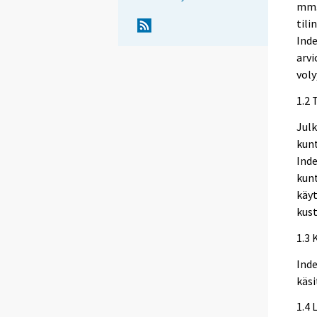
mm.
tili
Inde
arvi
vol
1.2 
Julk
kun
Inde
kunt
käyt
kus
1.3 
Inde
käsi
1.4 