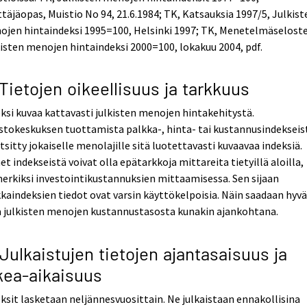
täjäopas, Muistio No 94, 21.6.1984; TK, Katsauksia 1997/5, Julkist
jen hintaindeksi 1995=100, Helsinki 1997; TK, Menetelmäseloste
isten menojen hintaindeksi 2000=100, lokakuu 2004, pdf.
 Tietojen oikeellisuus ja tarkkuus
ksi kuvaa kattavasti julkisten menojen hintakehitystä.
stokeskuksen tuottamista palkka-, hinta- tai kustannusindekseis
tsitty jokaiselle menolajille sitä luotettavasti kuvaavaa indeksiä.
t indekseistä voivat olla epätarkkoja mittareita tietyillä aloilla,
erkiksi investointikustannuksien mittaamisessa. Sen sijaan
kaindeksien tiedot ovat varsin käyttökelpoisia. Näin saadaan hyv
a julkisten menojen kustannustasosta kunakin ajankohtana.
 Julkaistujen tietojen ajantasaisuus ja
kea-aikaisuus
ksit lasketaan neljännesvuosittain. Ne julkaistaan ennakollisina