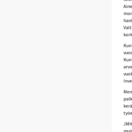
Aine
mome
hank
Valt
kor
Kunt
vuo
Kunt
arvo
vuok
Inv
Meno
palk
kerä
työe
JMHI
muis