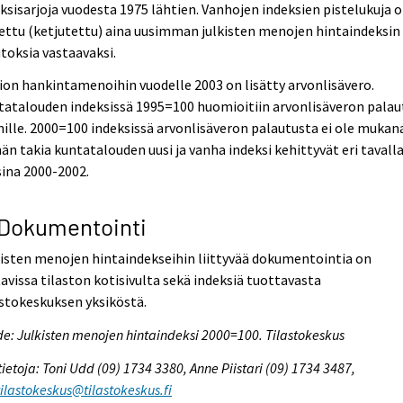
ksisarjoja vuodesta 1975 lähtien. Vanhojen indeksien pistelukuja 
ettu (ketjutettu) aina uusimman julkisten menojen hintaindeksin
oksia vastaavaksi.
ion hankintamenoihin vuodelle 2003 on lisätty arvonlisävero.
atalouden indeksissä 1995=100 huomioitiin arvonlisäveron palau
ille. 2000=100 indeksissä arvonlisäveron palautusta ei ole mukan
n takia kuntatalouden uusi ja vanha indeksi kehittyvät eri tavall
ina 2000-2002.
 Dokumentointi
isten menojen hintaindekseihin liittyvää dokumentointia on
avissa tilaston kotisivulta sekä indeksiä tuottavasta
stokeskuksen yksiköstä.
e: Julkisten menojen hintaindeksi 2000=100. Tilastokeskus
tietoja: Toni Udd (09) 1734 3380, Anne Piistari (09) 1734 3487,
tilastokeskus@tilastokeskus.fi