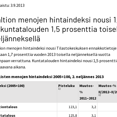
aistu: 3.9.2013
ltion menojen hintaindeksi nousi 1
 kuntatalouden 1,5 prosenttia toise
ljänneksellä
ion menojen hintaindeksi nousi Tilastokeskuksen ennakkotietoje
an 1,7 prosenttia vuoden 2013 toisella neljänneksellä vuotta
paan verrattuna. Kuntatalouden hintaindeksi nousi 1,5 prosentti
aavana aikana.
kisten menojen hintaindeksi 2005=100, 2. neljännes 2013
eksi (2005=100)
Pisteluku
Muutos-
Muutos-%
1)
%
II/2012–II/
1)
2011–2012
tiontalous
123,1
3,2
tatalous
125,8
3,1