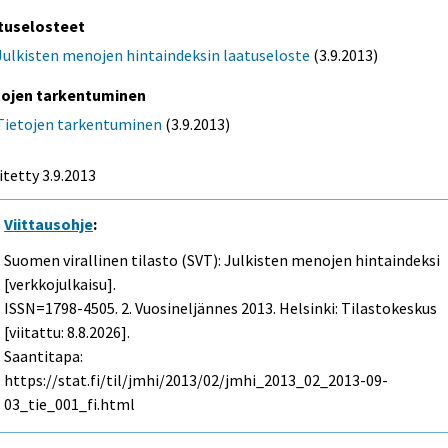
tuselosteet
Julkisten menojen hintaindeksin laatuseloste
(3.9.2013)
tojen tarkentuminen
Tietojen tarkentuminen
(3.9.2013)
itetty 3.9.2013
Viittausohje
:
Suomen virallinen tilasto (SVT): Julkisten menojen hintaindeksi
[verkkojulkaisu].
ISSN=1798-4505.
2. Vuosineljännes
2013. Helsinki: Tilastokeskus
[viitattu: 8.8.2026].
Saantitapa:
https://stat.fi/til/jmhi/2013/02/jmhi_2013_02_2013-09-
03_tie_001_fi.html