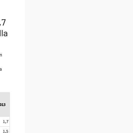
,7
lla
n
a
2013
1,7
1,5