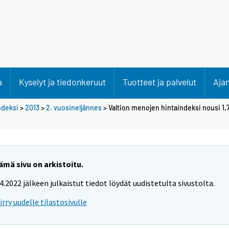
a
Kyselyt ja tiedonkeruut
Tuotteet ja palvelut
Aja
ndeksi
>
2013
>
2. vuosineljännes
> Valtion menojen hintaindeksi nousi 1,
ämä sivu on arkistoitu.
.4.2022 jälkeen julkaistut tiedot löydät uudistetulta sivustolta.
iirry uudelle tilastosivulle