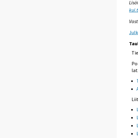
Lisä
kui.
Vast
Jul
Tau
Ti
Poi
lat
Li