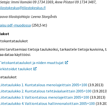
tietoja: Immi Ilomäki 09 1734 3369, Anne Piistari 09 1734 3487,
tilastokeskus@tilastokeskus.fi
aava tilastojohtaja: Leena Storgårds
kaisu pdf-muodossa
(250,5 kt)
lukot
etokantataulukot
mi tarvitsemiasi tietoja taulukoiksi, tarkastele tietoja kuvioina, t
aa dataa käyttöösi.
Tietokantataulukot ja niiden muuttujat
Arkistoidut taulukot
itetaulukot
Liitetaulukko 1. Kuntatalous menolajeittain 2005=100
(3.9.2013)
Liitetaulukko 2. Kuntatalous tehtäväalueittain 2005=100
(3.9.2013
Liitetaulukko 3. Valtiontalous menolajeittain 2005=100
(3.9.2013)
Liitetaulukko 4. Valtiontalous hallinnonaloittain 2005=100
(3.9.20