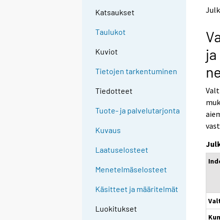
t
t
Julk
Katsaukset
o
o
a
a
Taulukot
Va
n
n
o
o
ja
Kuviot
t
t
h
h
ne
Tietojen tarkentuminen
e
e
r
r
Valt
Tiedotteet
s
s
muka
e
e
Tuote- ja palvelutarjonta
aiem
r
r
v
v
vast
Kuvaus
i
i
Jul
c
c
Laatuselosteet
e
e
Ind
.
.
Menetelmäselosteet
Käsitteet ja määritelmät
Val
Luokitukset
Kun