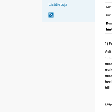
Lisätietoja
Kun
Kun
Kun
hin
1) E
Valt
sekä
nous
mak
nous
hen
hill
Lähd