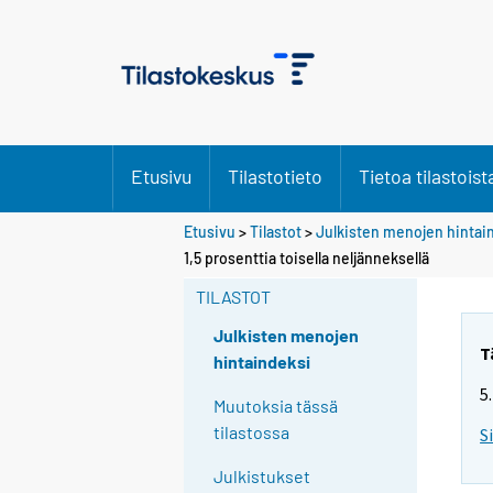
Etusivu
Tilastotieto
Tietoa tilastoist
Etusivu
>
Tilastot
>
Julkisten menojen hintai
Y
Y
1,5 prosenttia toisella neljänneksellä
o
o
u
u
TILASTOT
a
a
r
r
Julkisten menojen
e
e
T
hintaindeksi
m
m
5
o
o
Muutoksia tässä
v
v
tilastossa
S
i
i
n
n
Julkistukset
g
g