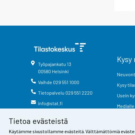
Kysy 
Työpajankatu
13
00580
Helsinki
Neuvonta
Vaihde
029 551 1000
Kysy tila
Tietopalvelu
029 551 2220
Usein ky
info@stat.fi
Medialle
Tietoa evästeistä
Käytämme sivustollamme evästeitä. Välttämättömiä evästeitä t