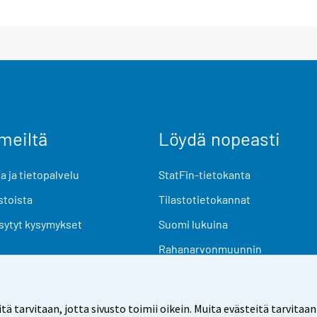
meiltä
Löydä nopeasti
 ja tietopalvelu
StatFin-tietokanta
stoista
Tilastotietokannat
sytyt kysymykset
Suomi lukuina
Rahanarvonmuunnin
Tulevat julkaisut
Tutkimusaineistot
arvitaan, jotta sivusto toimii oikein. Muita evästeitä tarvitaan