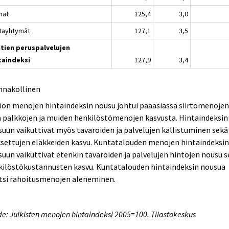
nat
125,4
3,0
tayhtymät
127,1
3,5
tien peruspalvelujen
taindeksi
127,9
3,4
nnakollinen
ion menojen hintaindeksin nousu johtui pääasiassa siirtomenoje
 palkkojen ja muiden henkilöstömenojen kasvusta. Hintaindeksin
uun vaikuttivat myös tavaroiden ja palvelujen kallistuminen sekä
settujen eläkkeiden kasvu. Kuntatalouden menojen hintaindeksi
uun vaikuttivat etenkin tavaroiden ja palvelujen hintojen nousu 
kilöstökustannusten kasvu. Kuntatalouden hintaindeksin nousua
itsi rahoitusmenojen aleneminen.
e: Julkisten menojen hintaindeksi 2005=100. Tilastokeskus