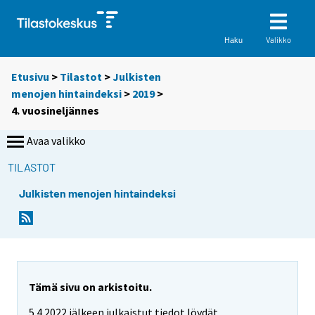
Valikko
Haku
Etusivu
>
Tilastot
>
Julkisten
menojen hintaindeksi
>
2019
>
4. vuosineljännes
Avaa valikko
TILASTOT
Julkisten menojen hintaindeksi
Tämä sivu on arkistoitu.
5.4.2022 jälkeen julkaistut tiedot löydät