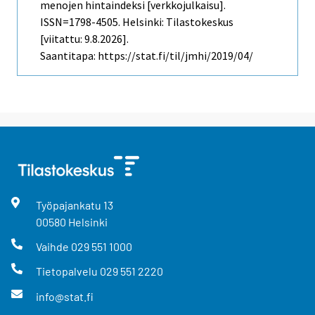
menojen hintaindeksi [verkkojulkaisu].
ISSN=1798-4505. Helsinki: Tilastokeskus
[viitattu: 9.8.2026].
Saantitapa: https://stat.fi/til/jmhi/2019/04/
Työpajankatu
13
00580
Helsinki
Vaihde
029 551 1000
Tietopalvelu
029 551 2220
info@stat.fi