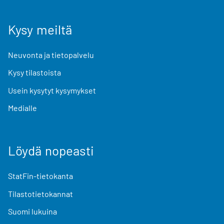
Kysy meiltä
Neuvonta ja tietopalvelu
Kysy tilastoista
Usein kysytyt kysymykset
Medialle
Löydä nopeasti
StatFin-tietokanta
Tilastotietokannat
Suomi lukuina