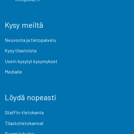
Kysy meiltä
Neuvonta ja tietopalvelu
Kysy tilastoista
Usein kysytyt kysymykset
Medialle
Löydä nopeasti
StatFin-tietokanta
Tilastotietokannat
Suomi lukuina