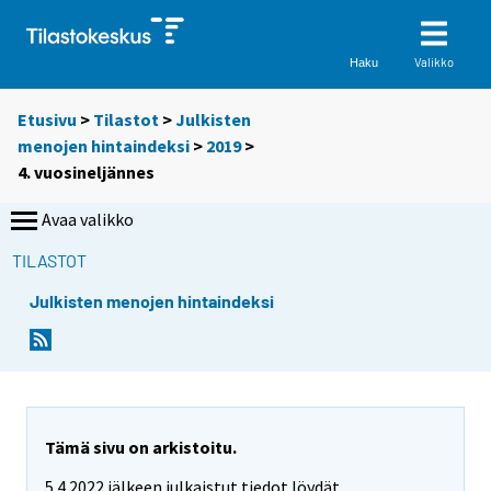
Valikko
Haku
Etusivu
>
Tilastot
>
Julkisten
menojen hintaindeksi
>
2019
>
4. vuosineljännes
Avaa valikko
TILASTOT
Julkisten menojen hintaindeksi
Tämä sivu on arkistoitu.
5.4.2022 jälkeen julkaistut tiedot löydät