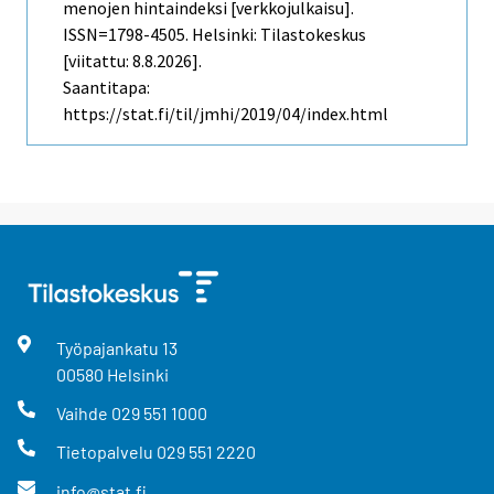
menojen hintaindeksi [verkkojulkaisu].
ISSN=1798-4505. Helsinki: Tilastokeskus
[viitattu: 8.8.2026].
Saantitapa:
https://stat.fi/til/jmhi/2019/04/index.html
Työpajankatu
13
00580
Helsinki
Vaihde
029 551 1000
Tietopalvelu
029 551 2220
info@stat.fi