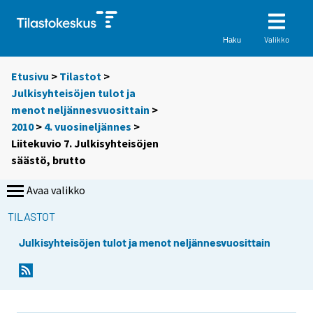
Valikko
Haku
Etusivu
>
Tilastot
>
Julkisyhteisöjen tulot ja
menot neljännesvuosittain
>
2010
>
4. vuosineljännes
>
Liitekuvio 7. Julkisyhteisöjen
säästö, brutto
Avaa valikko
TILASTOT
Julkisyhteisöjen tulot ja menot neljännesvuosittain