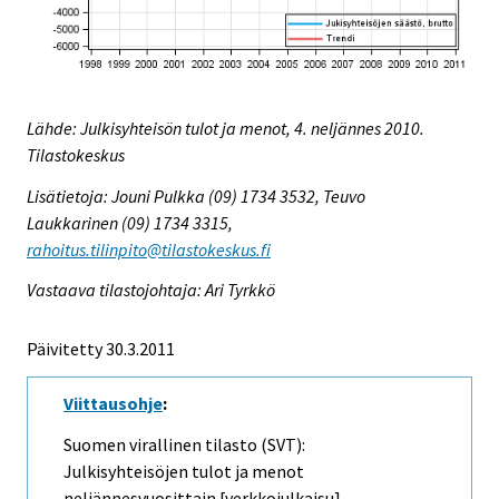
Lähde: Julkisyhteisön tulot ja menot, 4. neljännes 2010.
Tilastokeskus
Lisätietoja: Jouni Pulkka (09) 1734 3532, Teuvo
Laukkarinen (09) 1734 3315,
rahoitus.tilinpito@tilastokeskus.fi
Vastaava tilastojohtaja: Ari Tyrkkö
Päivitetty 30.3.2011
Viittausohje
:
Suomen virallinen tilasto (SVT):
Julkisyhteisöjen tulot ja menot
neljännesvuosittain [verkkojulkaisu].