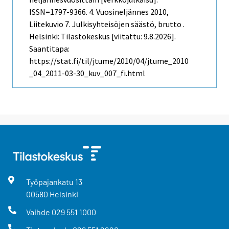
ISSN=1797-9366.
4. Vuosineljännes
2010,
Liitekuvio 7. Julkisyhteisöjen säästö, brutto .
Helsinki: Tilastokeskus [viitattu: 9.8.2026].
Saantitapa:
https://stat.fi/til/jtume/2010/04/jtume_2010
_04_2011-03-30_kuv_007_fi.html
Työpajankatu
13
00580
Helsinki
Vaihde
029 551 1000