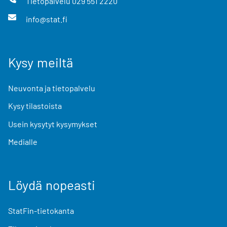
Tietopalvelu
029 551 2220
info@stat.fi
Kysy meiltä
Neuvonta ja tietopalvelu
Kysy tilastoista
Usein kysytyt kysymykset
Medialle
Löydä nopeasti
StatFin-tietokanta