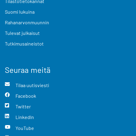
Tilastotietokannat
Suomi lukuina
Rahanarvonmuunnin
Tulevat julkaisut
Tutkimusaineistot
Seuraa meitä
Tilaa uutisviesti
Facebook
Twitter
LinkedIn
YouTube