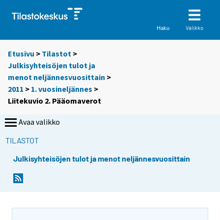
Valikko
Haku
Etusivu
>
Tilastot
>
Julkisyhteisöjen tulot ja
menot neljännesvuosittain
>
2011
>
1. vuosineljännes
>
Liitekuvio 2. Pääomaverot
Avaa valikko
TILASTOT
Julkisyhteisöjen tulot ja menot neljännesvuosittain