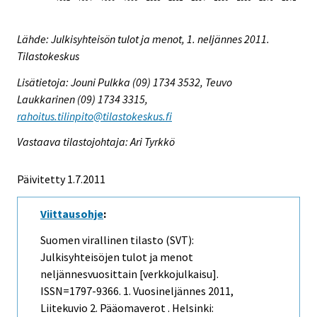
Lähde: Julkisyhteisön tulot ja menot, 1. neljännes 2011.
Tilastokeskus
Lisätietoja: Jouni Pulkka (09) 1734 3532, Teuvo
Laukkarinen (09) 1734 3315,
rahoitus.tilinpito@tilastokeskus.fi
Vastaava tilastojohtaja: Ari Tyrkkö
Päivitetty 1.7.2011
Viittausohje
:
Suomen virallinen tilasto (SVT):
Julkisyhteisöjen tulot ja menot
neljännesvuosittain [verkkojulkaisu].
ISSN=1797-9366.
1. Vuosineljännes
2011,
Liitekuvio 2. Pääomaverot . Helsinki: