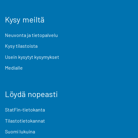
Kysy meiltä
Neuvonta ja tietopalvelu
Kysy tilastoista
Usein kysytyt kysymykset
Medialle
Löydä nopeasti
StatFin-tietokanta
Tilastotietokannat
Suomi lukuina