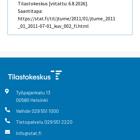
Tilastokeskus [viitattu: 6.8.2026].
Saantitapa:
https://stat.fi/til/jtume/2011/01/jtume_2011
_01_2011-07-01_kuv_002_fi.html
Työpajankatu
13
00580
Helsinki
Vaihde
029 551 1000
Tietopalvelu
029 551 2220
info@stat.fi