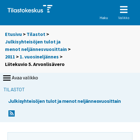
Valikko
Haku
Etusivu
>
Tilastot
>
Julkisyhteisöjen tulot ja
menot neljännesvuosittain
>
2011
>
1. vuosineljännes
>
Liitekuvio 5. Arvonlisävero
Avaa valikko
TILASTOT
Julkisyhteisöjen tulot ja menot neljännesvuosittain