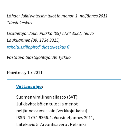
Lähde: Julkisyhteisön tulot ja menot, 1. neljännes 2011.
Tilastokeskus
Lisätietoja: Jouni Pulkka (09) 1734 3532, Teuvo
Laukkarinen (09) 1734 3315,
rahoitus.tilinpito@tilastokeskus.fi
Vastaava tilastojohtaja: Ari Tyrkkö
Päivitetty 1.7.2011
Viittausohje
:
Suomen virallinen tilasto (SVT):
Julkisyhteisöjen tulot ja menot
neljännesvuosittain [verkkojulkaisu].
ISSN=1797-9366.
1. Vuosineljännes
2011,
Liitekuvio 5. Arvonlisävero . Helsinki: