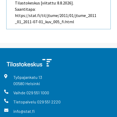
Tilastokeskus [viitattu: 8.8.2026].
Saantitapa:
https://stat.fi/til/jtume/2011/01/jtume_2011
_01_2011-07-01_kuv_005_fi.html
Työpajankatu
13
00580
Helsinki
Vaihde
029 551 1000
Tietopalvelu
029 551 2220
info@stat.fi