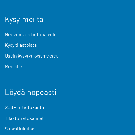
Kysy meiltä
Neuvonta ja tietopalvelu
Kysy tilastoista
Usein kysytyt kysymykset
Medialle
Löydä nopeasti
StatFin-tietokanta
Tilastotietokannat
Suomi lukuina