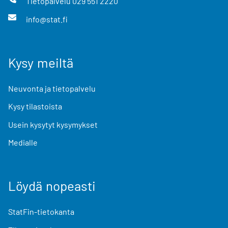
Tietopalvelu
029 551 2220
info@stat.fi
Kysy meiltä
Neuvonta ja tietopalvelu
Kysy tilastoista
Usein kysytyt kysymykset
Medialle
Löydä nopeasti
StatFin-tietokanta