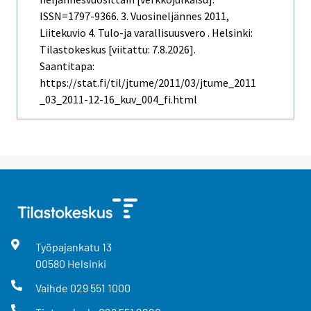
ISSN=1797-9366.
3. Vuosineljännes
2011,
Liitekuvio 4. Tulo-ja varallisuusvero . Helsinki:
Tilastokeskus [viitattu: 7.8.2026].
Saantitapa:
https://stat.fi/til/jtume/2011/03/jtume_2011
_03_2011-12-16_kuv_004_fi.html
Työpajankatu
13
00580
Helsinki
Vaihde
029 551 1000