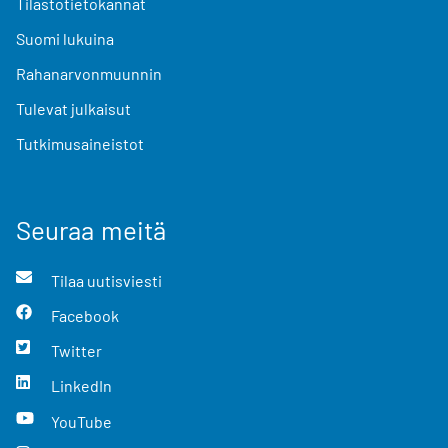
Tilastotietokannat
Suomi lukuina
Rahanarvonmuunnin
Tulevat julkaisut
Tutkimusaineistot
Seuraa meitä
Tilaa uutisviesti
Facebook
Twitter
LinkedIn
YouTube