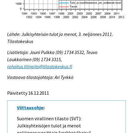
Lähde: Julkisyhteisön tulot ja menot, 3. neljännes 2011.
Tilastokeskus
Lisätietoja: Jouni Pulkka (09) 1734 3532, Teuvo
Laukkarinen (09) 1734 3315,
rahoitus.tilinpito@tilastokeskus.fi
Vastaava tilastojohtaja: Ari Tyrkkö
Päivitetty 16.12.2011
Viittausohje
:
Suomen virallinen tilasto (SVT):
Julkisyhteisöjen tulot ja menot
neljännesvuosittain [verkkojulkaisu].