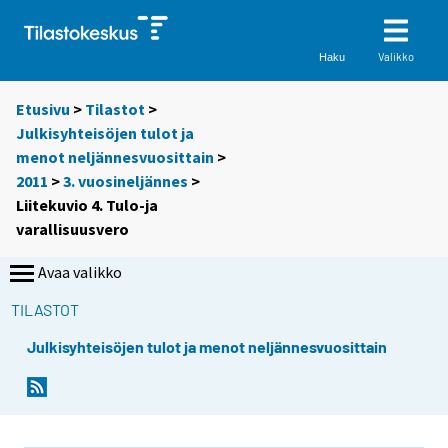
Valikko
Haku
Etusivu
>
Tilastot
>
Julkisyhteisöjen tulot ja
menot neljännesvuosittain
>
2011
>
3. vuosineljännes
>
Liitekuvio 4. Tulo-ja
varallisuusvero
Avaa valikko
TILASTOT
Julkisyhteisöjen tulot ja menot neljännesvuosittain