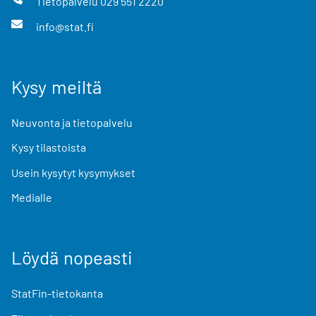
Tietopalvelu
029 551 2220
info@stat.fi
Kysy meiltä
Neuvonta ja tietopalvelu
Kysy tilastoista
Usein kysytyt kysymykset
Medialle
Löydä nopeasti
StatFin-tietokanta