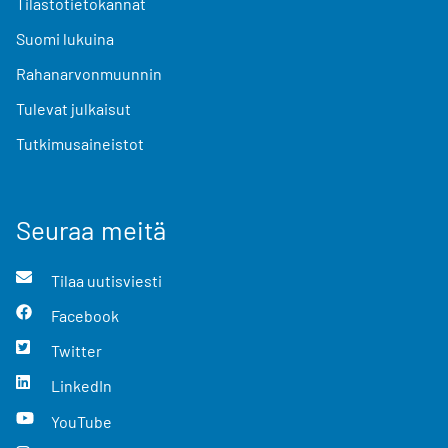
Tilastotietokannat
Suomi lukuina
Rahanarvonmuunnin
Tulevat julkaisut
Tutkimusaineistot
Seuraa meitä
Tilaa uutisviesti
Facebook
Twitter
LinkedIn
YouTube