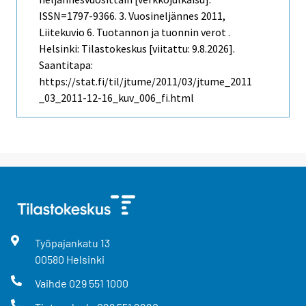
ISSN=1797-9366.
3. Vuosineljännes
2011,
Liitekuvio 6. Tuotannon ja tuonnin verot .
Helsinki: Tilastokeskus [viitattu: 9.8.2026].
Saantitapa:
https://stat.fi/til/jtume/2011/03/jtume_2011
_03_2011-12-16_kuv_006_fi.html
Työpajankatu
13
00580
Helsinki
Vaihde
029 551 1000