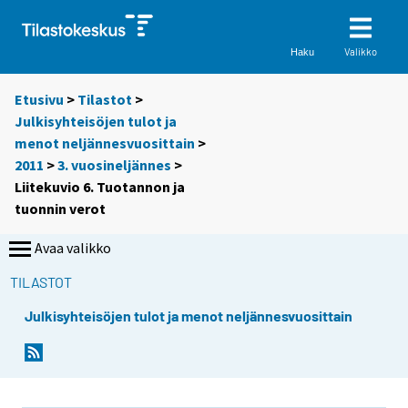
Valikko
Haku
Etusivu
>
Tilastot
>
Julkisyhteisöjen tulot ja
menot neljännesvuosittain
>
2011
>
3. vuosineljännes
>
Liitekuvio 6. Tuotannon ja
tuonnin verot
Avaa valikko
TILASTOT
Julkisyhteisöjen tulot ja menot neljännesvuosittain