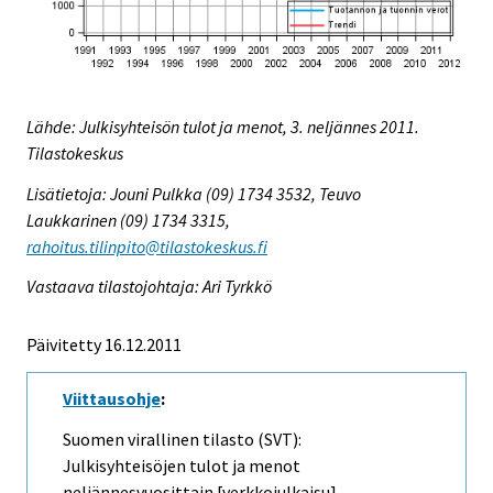
Lähde: Julkisyhteisön tulot ja menot, 3. neljännes 2011.
Tilastokeskus
Lisätietoja: Jouni Pulkka (09) 1734 3532, Teuvo
Laukkarinen (09) 1734 3315,
rahoitus.tilinpito@tilastokeskus.fi
Vastaava tilastojohtaja: Ari Tyrkkö
Päivitetty 16.12.2011
Viittausohje
:
Suomen virallinen tilasto (SVT):
Julkisyhteisöjen tulot ja menot
neljännesvuosittain [verkkojulkaisu].