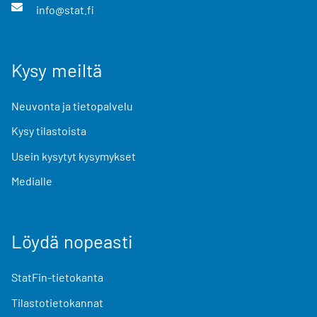
info@stat.fi
Kysy meiltä
Neuvonta ja tietopalvelu
Kysy tilastoista
Usein kysytyt kysymykset
Medialle
Löydä nopeasti
StatFin-tietokanta
Tilastotietokannat