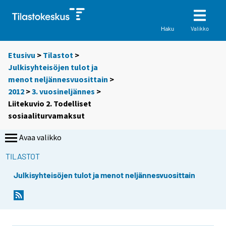
Valikko
Haku
Etusivu
>
Tilastot
>
Julkisyhteisöjen tulot ja
menot neljännesvuosittain
>
2012
>
3. vuosineljännes
>
Liitekuvio 2. Todelliset
sosiaaliturvamaksut
Avaa valikko
TILASTOT
Julkisyhteisöjen tulot ja menot neljännesvuosittain