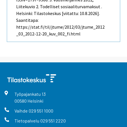
Liitekuvio 2. Todelliset sosiaaliturvamaksut .
Helsinki: Tilastokeskus [viitattu: 10.8.2026].
Saantitapa:
https://stat.fi/til/jtume/2012/03/jtume_2012
_03_2012-12-20_kuv_002_fi.html
Työpajankatu
13
00580
Helsinki
Vaihde
029 551 1000
Tietopalvelu
029 551 2220