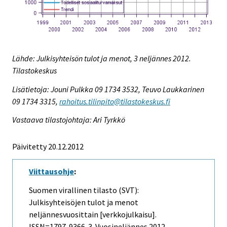
Lähde: Julkisyhteisön tulot ja menot, 3 neljännes 2012.
Tilastokeskus
Lisätietoja: Jouni Pulkka 09 1734 3532, Teuvo Laukkarinen
09 1734 3315,
rahoitus.tilinpito@tilastokeskus.fi
Vastaava tilastojohtaja: Ari Tyrkkö
Päivitetty 20.12.2012
Viittausohje
:
Suomen virallinen tilasto (SVT):
Julkisyhteisöjen tulot ja menot
neljännesvuosittain [verkkojulkaisu].
ISSN=1797-9366.
3. Vuosineljännes
2012,