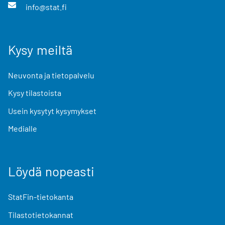
info@stat.fi
Kysy meiltä
Neuvonta ja tietopalvelu
Kysy tilastoista
Usein kysytyt kysymykset
Medialle
Löydä nopeasti
StatFin-tietokanta
Tilastotietokannat