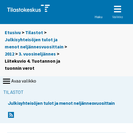
Valikko
Haku
Etusivu
>
Tilastot
>
Julkisyhteisöjen tulot ja
menot neljännesvuosittain
>
2012
>
3. vuosineljännes
>
Liitekuvio 4. Tuotannon ja
tuonnin verot
Avaa valikko
TILASTOT
Julkisyhteisöjen tulot ja menot neljännesvuosittain