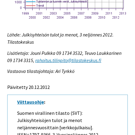
Lähde: Julkisyhteisön tulot ja menot, 3 neljännes 2012.
Tilastokeskus
Lisätietoja: Jouni Pulkka 09 1734 3532, Teuvo Laukkarinen
09 1734 3315,
rahoitus.tilinpito@tilastokeskus.fi
Vastaava tilastojohtaja: Ari Tyrkkö
Päivitetty 20.12.2012
Viittausohje
:
Suomen virallinen tilasto (SVT):
Julkisyhteisöjen tulot ja menot
neljännesvuosittain [verkkojulkaisu].
ISSN=1797-9366.
3. Vuosineljännes
2012,