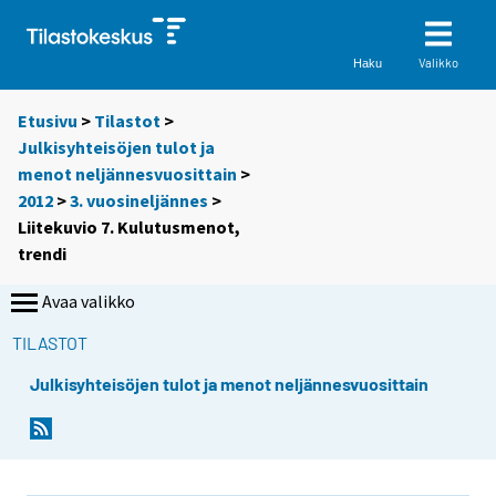
Valikko
Haku
Etusivu
>
Tilastot
>
Julkisyhteisöjen tulot ja
menot neljännesvuosittain
>
2012
>
3. vuosineljännes
>
Liitekuvio 7. Kulutusmenot,
trendi
Avaa valikko
TILASTOT
Julkisyhteisöjen tulot ja menot neljännesvuosittain