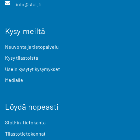
info@stat.fi
Kysy meiltä
Neuvonta ja tietopalvelu
Kysy tilastoista
Usein kysytyt kysymykset
Medialle
Löydä nopeasti
StatFin-tietokanta
Tilastotietokannat