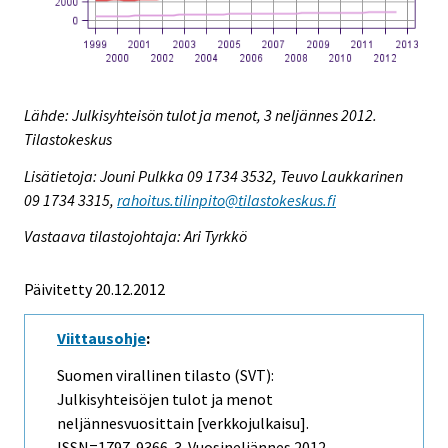
Lähde: Julkisyhteisön tulot ja menot, 3 neljännes 2012.
Tilastokeskus
Lisätietoja: Jouni Pulkka 09 1734 3532, Teuvo Laukkarinen
09 1734 3315,
rahoitus.tilinpito@tilastokeskus.fi
Vastaava tilastojohtaja: Ari Tyrkkö
Päivitetty 20.12.2012
Viittausohje
:
Suomen virallinen tilasto (SVT):
Julkisyhteisöjen tulot ja menot
neljännesvuosittain [verkkojulkaisu].
ISSN=1797-9366.
3. Vuosineljännes
2012,