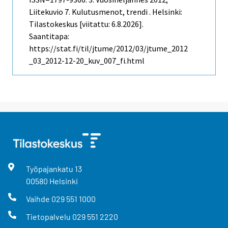
Liitekuvio 7. Kulutusmenot, trendi . Helsinki:
Tilastokeskus [viitattu: 6.8.2026].
Saantitapa:
https://stat.fi/til/jtume/2012/03/jtume_2012
_03_2012-12-20_kuv_007_fi.html
Työpajankatu
13
00580
Helsinki
Vaihde
029 551 1000
Tietopalvelu
029 551 2220