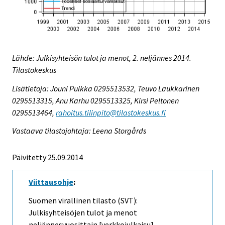
Lähde: Julkisyhteisön tulot ja menot, 2. neljännes 2014.
Tilastokeskus
Lisätietoja: Jouni Pulkka 0295513532, Teuvo Laukkarinen
0295513315, Anu Karhu 0295513325, Kirsi Peltonen
0295513464,
rahoitus.tilinpito@tilastokeskus.fi
Vastaava tilastojohtaja: Leena Storgårds
Päivitetty 25.09.2014
Viittausohje
:
Suomen virallinen tilasto (SVT):
Julkisyhteisöjen tulot ja menot
neljännesvuosittain [verkkojulkaisu].