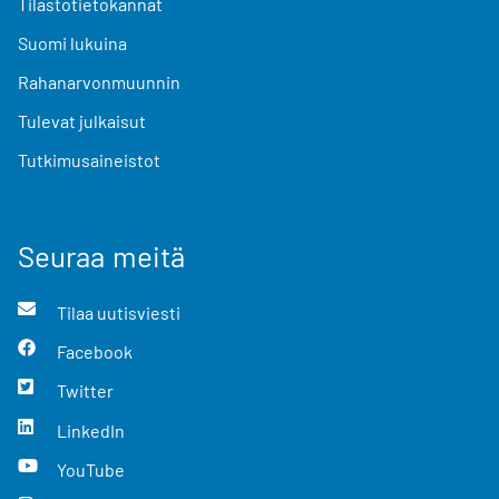
Tilastotietokannat
Suomi lukuina
Rahanarvonmuunnin
Tulevat julkaisut
Tutkimusaineistot
Seuraa meitä
Tilaa uutisviesti
Facebook
Twitter
LinkedIn
YouTube