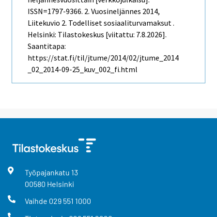
ISSN=1797-9366.
2. Vuosineljännes
2014,
Liitekuvio 2. Todelliset sosiaaliturvamaksut .
Helsinki: Tilastokeskus [viitattu: 7.8.2026].
Saantitapa:
https://stat.fi/til/jtume/2014/02/jtume_2014
_02_2014-09-25_kuv_002_fi.html
Työpajankatu
13
00580
Helsinki
Vaihde
029 551 1000