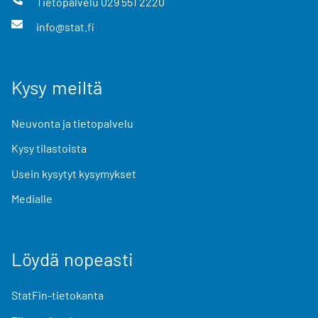
Tietopalvelu
029 551 2220
info@stat.fi
Kysy meiltä
Neuvonta ja tietopalvelu
Kysy tilastoista
Usein kysytyt kysymykset
Medialle
Löydä nopeasti
StatFin-tietokanta