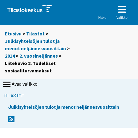
Valikko
Haku
Etusivu
>
Tilastot
>
Julkisyhteisöjen tulot ja
menot neljännesvuosittain
>
2014
>
2. vuosineljännes
>
Liitekuvio 2. Todelliset
sosiaaliturvamaksut
Avaa valikko
TILASTOT
Julkisyhteisöjen tulot ja menot neljännesvuosittain