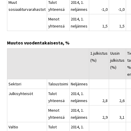
Muut
Tulot
2014, 1.
sosiaaliturvarahastot
yhteensä
neljännes
-1,0
-1,0
Menot
2014, 1.
yhteensä
neljännes
1,5
1,5
Muutos vuodentakaisesta, %
1.julkistus
Uusin
Ti
(%)
julkistus
ta
(%)
%-
e
Sektori
Taloustoimi
Neljännes
Julkisyhteisöt
Tulot
2014, 1.
yhteensä
neljännes
2,8
2,6
Menot
2014, 1.
yhteensä
neljännes
2,9
3,1
Valtio
Tulot
2014, 1.