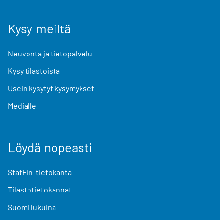
Kysy meiltä
Neuvonta ja tietopalvelu
Kysy tilastoista
Usein kysytyt kysymykset
Medialle
Löydä nopeasti
StatFin-tietokanta
Tilastotietokannat
Suomi lukuina