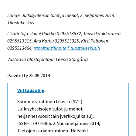
Lähde: Julkisyhteisön tulot ja menot, 2. neljännes 2014.
Tilastokeskus
Lisätietoja: Jouni Pulkka 0295513532, Teuvo Laukkarinen
0295513315, Anu Karhu 0295513325, Kirsi Peltonen
0295513464,
rahoitus.tilinpito@tilastokeskus.fi
Vastaava tilastojohtaja: Leena Storgårds
Päivitetty 25.09.2014
Viittausohje
:
Suomen virallinen tilasto (SVT):
Julkisyhteisöjen tulot ja menot
neljännesvuosittain [verkkojulkaisu].
ISSN=1797-9366.
2. Vuosineljännes
2014,
Tietojen tarkentuminen . Helsinki: