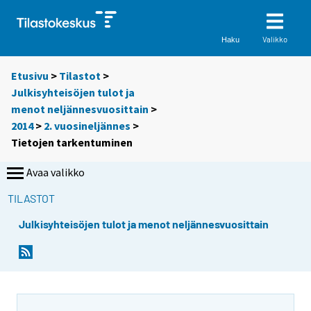
Valikko
Haku
Etusivu
>
Tilastot
>
Julkisyhteisöjen tulot ja
menot neljännesvuosittain
>
2014
>
2. vuosineljännes
>
Tietojen tarkentuminen
Avaa valikko
TILASTOT
Julkisyhteisöjen tulot ja menot neljännesvuosittain