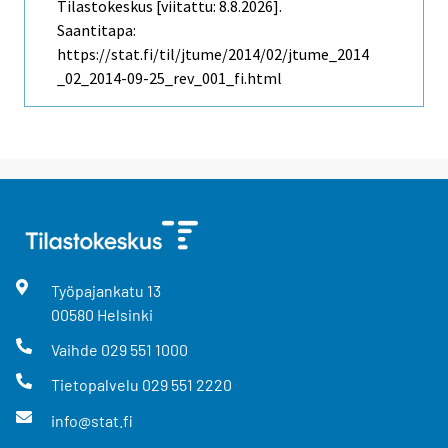
Tilastokeskus [viitattu: 8.8.2026].
Saantitapa:
https://stat.fi/til/jtume/2014/02/jtume_2014
_02_2014-09-25_rev_001_fi.html
Työpajankatu
13
00580
Helsinki
Vaihde
029 551 1000
Tietopalvelu
029 551 2220
info@stat.fi