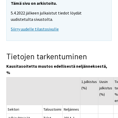
Tämä sivu on arkistoitu.
5.4.2022 jälkeen julkaistut tiedot löydät
uudistetulta sivustolta.
Siirry uudelle tilastosivulle
Tietojen tarkentuminen
Kausitasoitettu muutos edellisestä neljänneksestä,
%
1.julkistus
Uusin
Ti
(%)
julkistus
ta
(%)
%-
e
Sektori
Taloustoimi
Neljännes