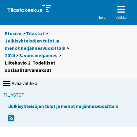
Valikko
Haku
Etusivu
>
Tilastot
>
Julkisyhteisöjen tulot ja
menot neljännesvuosittain
>
2014
>
3. vuosineljännes
>
Liitekuvio 2. Todelliset
sosiaaliturvamaksut
Avaa valikko
TILASTOT
Julkisyhteisöjen tulot ja menot neljännesvuosittain