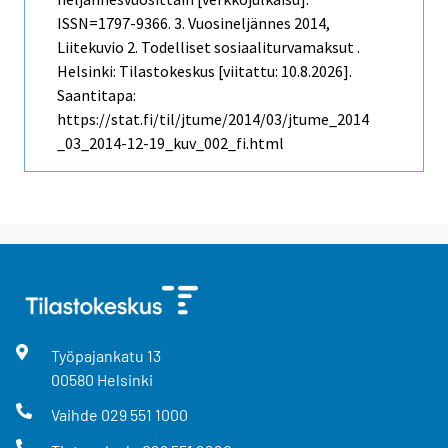
ISSN=1797-9366.
3. Vuosineljännes
2014,
Liitekuvio 2. Todelliset sosiaaliturvamaksut .
Helsinki: Tilastokeskus [viitattu: 10.8.2026].
Saantitapa:
https://stat.fi/til/jtume/2014/03/jtume_2014
_03_2014-12-19_kuv_002_fi.html
Työpajankatu
13
00580
Helsinki
Vaihde
029 551 1000