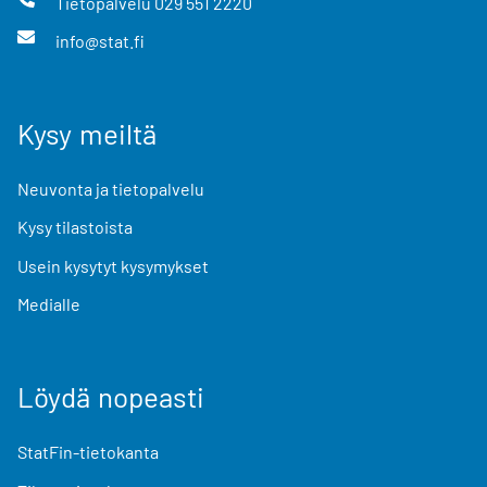
Tietopalvelu
029 551 2220
info@stat.fi
Kysy meiltä
Neuvonta ja tietopalvelu
Kysy tilastoista
Usein kysytyt kysymykset
Medialle
Löydä nopeasti
StatFin-tietokanta