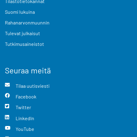
Tilastotietokannat
Suomi lukuina
Rahanarvonmuunnin
Tulevat julkaisut
Tutkimusaineistot
Seuraa meitä
Tilaa uutisviesti
Facebook
Twitter
LinkedIn
YouTube