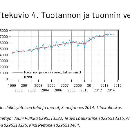
itekuvio 4. Tuotannon ja tuonnin v
e: Julkisyhteisön tulot ja menot, 3. neljännes 2014. Tilastokeskus
tietoja: Jouni Pulkka 0295513532, Teuvo Laukkarinen 0295513315, A
u 0295513325, Kirsi Peltonen 0295513464,