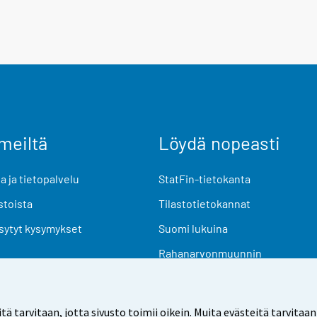
meiltä
Löydä nopeasti
 ja tietopalvelu
StatFin-tietokanta
stoista
Tilastotietokannat
sytyt kysymykset
Suomi lukuina
Rahanarvonmuunnin
Tulevat julkaisut
Tutkimusaineistot
arvitaan, jotta sivusto toimii oikein. Muita evästeitä tarvitaan