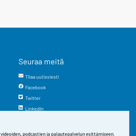
Seuraa meitä
Tilaa uutisviesti
Facebook
Twitter
LinkedIn
YouTube
Instagram
 videoiden, podcastien ja palautepalvelun esittämiseen.