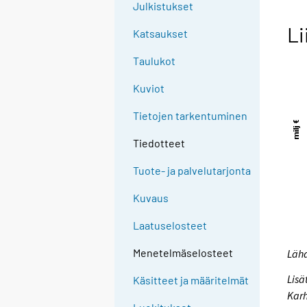
Julkistukset
Li
Katsaukset
Taulukot
Kuviot
Tietojen tarkentuminen
Tiedotteet
Tuote- ja palvelutarjonta
Kuvaus
Laatuselosteet
Menetelmäselosteet
Lähd
Lisä
Käsitteet ja määritelmät
Karh