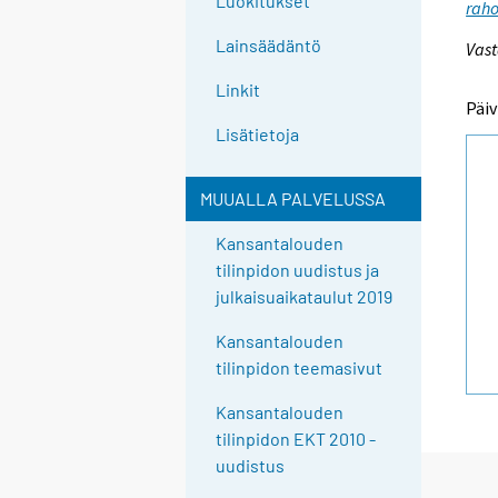
Luokitukset
raho
Lainsäädäntö
Vast
Linkit
Päiv
Lisätietoja
MUUALLA PALVELUSSA
Kansantalouden
tilinpidon uudistus ja
julkaisuaikataulut 2019
Kansantalouden
tilinpidon teemasivut
Kansantalouden
tilinpidon EKT 2010 -
uudistus