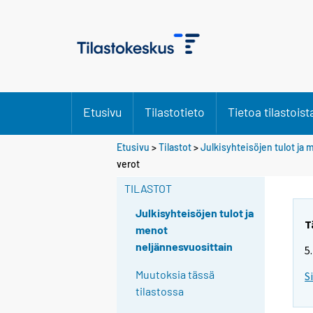
Etusivu
Tilastotieto
Tietoa tilastoist
Etusivu
>
Tilastot
>
Julkisyhteisöjen tulot ja
verot
TILASTOT
Julkisyhteisöjen tulot ja
T
menot
neljännesvuosittain
5
Muutoksia tässä
S
tilastossa