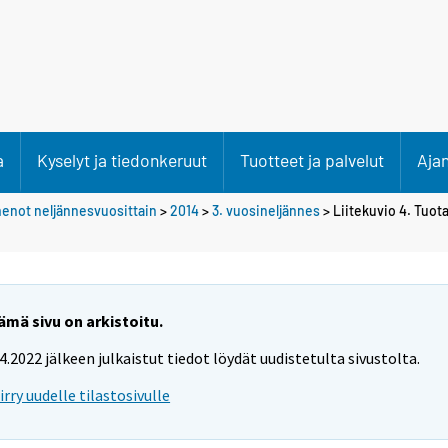
a
Kyselyt ja tiedonkeruut
Tuotteet ja palvelut
Aja
 menot neljännesvuosittain
>
2014
>
3. vuosineljännes
> Liitekuvio 4. Tuot
ämä sivu on arkistoitu.
.4.2022 jälkeen julkaistut tiedot löydät uudistetulta sivustolta.
iirry uudelle tilastosivulle