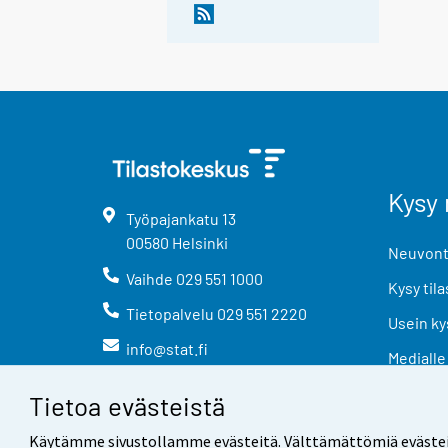
Kysy 
Työpajankatu
13
00580
Helsinki
Neuvonta
Vaihde
029 551 1000
Kysy tila
Tietopalvelu
029 551 2220
Usein ky
info@stat.fi
Medialle
Tietoa evästeistä
Käytämme sivustollamme evästeitä. Välttämättömiä evästeitä t