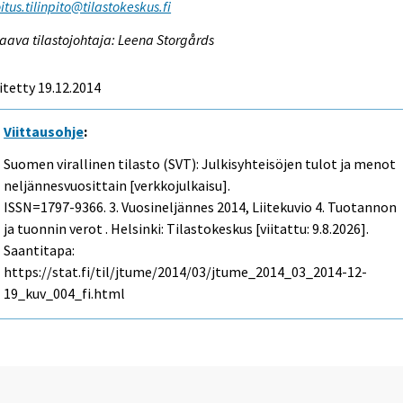
itus.tilinpito@tilastokeskus.fi
aava tilastojohtaja: Leena Storgårds
itetty 19.12.2014
Viittausohje
:
Suomen virallinen tilasto (SVT): Julkisyhteisöjen tulot ja menot
neljännesvuosittain [verkkojulkaisu].
ISSN=1797-9366.
3. Vuosineljännes
2014, Liitekuvio 4. Tuotannon
ja tuonnin verot . Helsinki: Tilastokeskus [viitattu: 9.8.2026].
Saantitapa:
https://stat.fi/til/jtume/2014/03/jtume_2014_03_2014-12-
19_kuv_004_fi.html