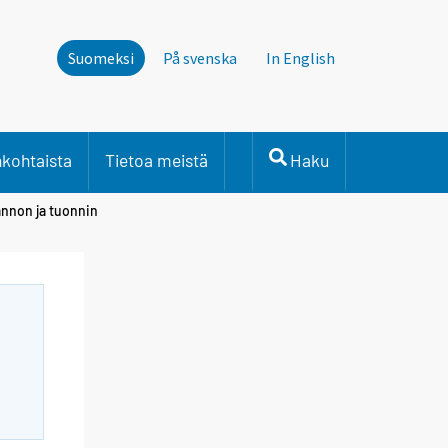
Suomeksi
På svenska
In English
nkohtaista
Tietoa meistä
Haku
annon ja tuonnin