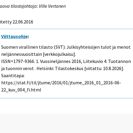
aava tilastojohtaja: Ville Vertanen
itetty 22.06.2016
Viittausohje
:
Suomen virallinen tilasto (SVT): Julkisyhteisöjen tulot ja menot
neljännesvuosittain [verkkojulkaisu].
ISSN=1797-9366.
1. Vuosineljännes
2016, Liitekuvio 4. Tuotannon
ja tuonnin verot . Helsinki: Tilastokeskus [viitattu: 10.8.2026].
Saantitapa:
https://stat.fi/til/jtume/2016/01/jtume_2016_01_2016-06-
22_kuv_004_fi.html