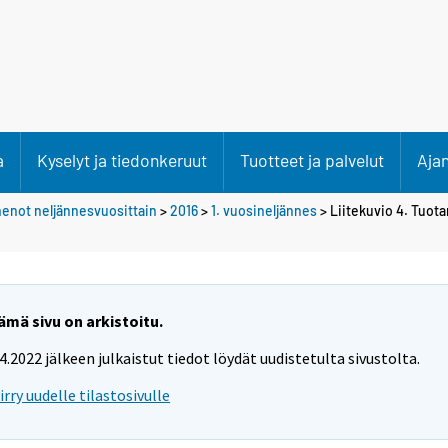
a
Kyselyt ja tiedonkeruut
Tuotteet ja palvelut
Aja
 menot neljännesvuosittain
>
2016
>
1. vuosineljännes
> Liitekuvio 4. Tuot
ämä sivu on arkistoitu.
.4.2022 jälkeen julkaistut tiedot löydät uudistetulta sivustolta.
iirry uudelle tilastosivulle