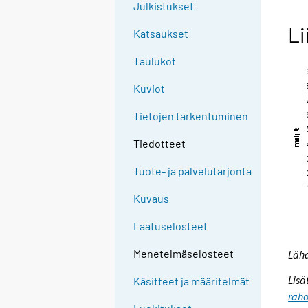
Julkistukset
Li
Katsaukset
Taulukot
Kuviot
Tietojen tarkentuminen
Tiedotteet
Tuote- ja palvelutarjonta
Kuvaus
Laatuselosteet
Menetelmäselosteet
Lähd
Lisä
Käsitteet ja määritelmät
raho