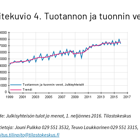
itekuvio 4. Tuotannon ja tuonnin v
e: Julkisyhteisön tulot ja menot, 1. neljännes 2016. Tilastokeskus
tietoja: Jouni Pulkka 029 551 3532, Teuvo Laukkarinen 029 551 3315,
itus.tilinpito@tilastokeskus.fi