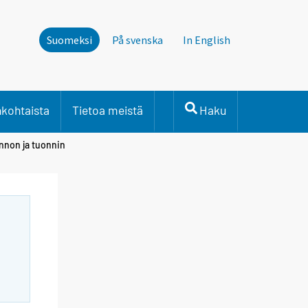
Suomeksi
På svenska
In English
nkohtaista
Tietoa meistä
Haku
annon ja tuonnin