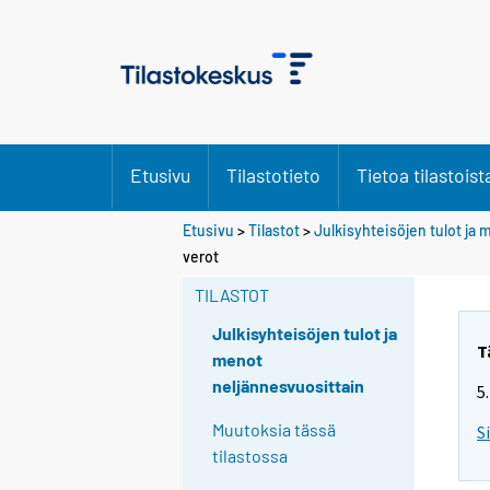
Etusivu
Tilastotieto
Tietoa tilastoist
Etusivu
>
Tilastot
>
Julkisyhteisöjen tulot ja
verot
TILASTOT
Julkisyhteisöjen tulot ja
T
menot
neljännesvuosittain
5
Muutoksia tässä
S
tilastossa