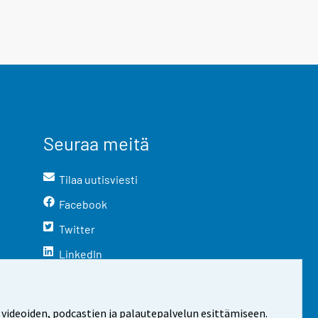
Seuraa meitä
Tilaa uutisviesti
Facebook
Twitter
LinkedIn
YouTube
Instagram
 videoiden, podcastien ja palautepalvelun esittämiseen.