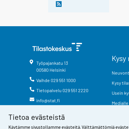
Kysy 
Työpajankatu
13
00580
Helsinki
Neuvonta
Vaihde
029 551 1000
Kysy tila
Tietopalvelu
029 551 2220
Usein ky
info@stat.fi
Medialle
Tietoa evästeistä
Käytämme sivustollamme evästeitä. Välttämättömiä evästeitä t