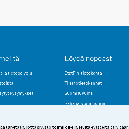
meiltä
Löydä nopeasti
 ja tietopalvelu
StatFin-tietokanta
stoista
Tilastotietokannat
sytyt kysymykset
Suomi lukuina
Rahanarvonmuunnin
Tulevat julkaisut
Tutkimusaineistot
arvitaan, jotta sivusto toimii oikein. Muita evästeitä tarvitaan