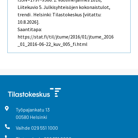
Liitekuvio 5. Julkisyhteisöjen kokonaistulot,
trendi . Helsinki: Tilastokeskus [viitattu:
10.8.2026].
Saantitapa:
https://stat.fi/til/jtume/2016/01/jtume_2016
_01_2016-06-22_kuv_005_fi.html
Työpajankatu
13
00580
Helsinki
Vaihde
029 551 1000