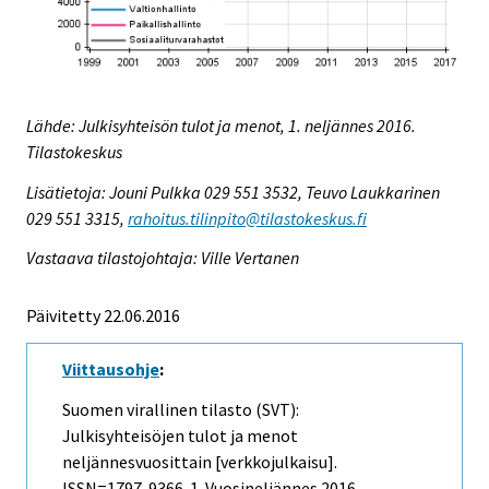
Lähde: Julkisyhteisön tulot ja menot, 1. neljännes 2016.
Tilastokeskus
Lisätietoja: Jouni Pulkka 029 551 3532, Teuvo Laukkarinen
029 551 3315,
rahoitus.tilinpito@tilastokeskus.fi
Vastaava tilastojohtaja: Ville Vertanen
Päivitetty 22.06.2016
Viittausohje
:
Suomen virallinen tilasto (SVT):
Julkisyhteisöjen tulot ja menot
neljännesvuosittain [verkkojulkaisu].
ISSN=1797-9366.
1. Vuosineljännes
2016,