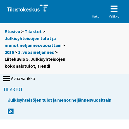
Valikko
Haku
Etusivu
>
Tilastot
>
Julkisyhteisöjen tulot ja
menot neljännesvuosittain
>
2016
>
1. vuosineljännes
>
Liitekuvio 5. Julkisyhteisöjen
kokonaistulot, trendi
Avaa valikko
TILASTOT
Julkisyhteisöjen tulot ja menot neljännesvuosittain