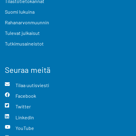
Tilastotietokannat
Suomi lukuina
Rahanarvonmuunnin
Tulevat julkaisut
Tutkimusaineistot
Seuraa meitä
Tilaa uutisviesti
Facebook
Twitter
LinkedIn
YouTube