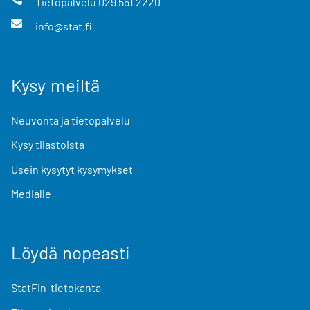
Tietopalvelu
029 551 2220
info@stat.fi
Kysy meiltä
Neuvonta ja tietopalvelu
Kysy tilastoista
Usein kysytyt kysymykset
Medialle
Löydä nopeasti
StatFin-tietokanta