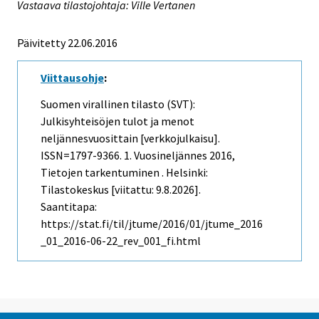
Vastaava tilastojohtaja: Ville Vertanen
Päivitetty 22.06.2016
Viittausohje
:
Suomen virallinen tilasto (SVT):
Julkisyhteisöjen tulot ja menot
neljännesvuosittain [verkkojulkaisu].
ISSN=1797-9366.
1. Vuosineljännes
2016,
Tietojen tarkentuminen . Helsinki:
Tilastokeskus [viitattu: 9.8.2026].
Saantitapa:
https://stat.fi/til/jtume/2016/01/jtume_2016
_01_2016-06-22_rev_001_fi.html