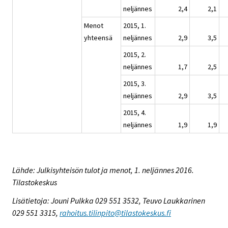
neljännes
2,4
2,1
Menot
2015, 1.
yhteensä
neljännes
2,9
3,5
2015, 2.
neljännes
1,7
2,5
2015, 3.
neljännes
2,9
3,5
2015, 4.
neljännes
1,9
1,9
Lähde: Julkisyhteisön tulot ja menot, 1. neljännes 2016.
Tilastokeskus
Lisätietoja: Jouni Pulkka 029 551 3532, Teuvo Laukkarinen
029 551 3315,
rahoitus.tilinpito@tilastokeskus.fi