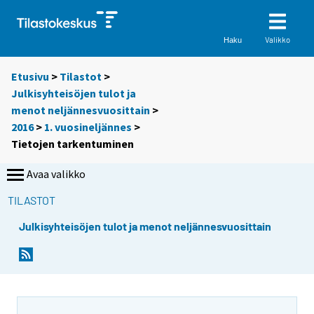
Valikko
Haku
Etusivu
>
Tilastot
>
Julkisyhteisöjen tulot ja
menot neljännesvuosittain
>
2016
>
1. vuosineljännes
>
Tietojen tarkentuminen
Avaa valikko
TILASTOT
Julkisyhteisöjen tulot ja menot neljännesvuosittain