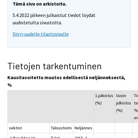
Tämä sivu on arkistoitu.
5.4.2022 jälkeen julkaistut tiedot löydät
uudistetulta sivustolta.
Siirry uudelle tilastosivulle
Tietojen tarkentuminen
Kausitasoitettu muutos edellisestä neljänneksestä,
%
1.julkistus
Uusin
Ti
(%)
julkistus
ta
(%)
%-
e
sektori
Taloustoimi
Neljännes