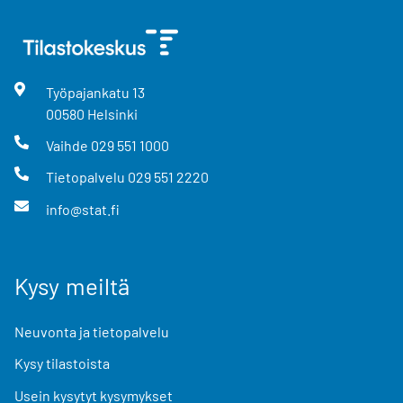
Työpajankatu
13
00580
Helsinki
Vaihde
029 551 1000
Tietopalvelu
029 551 2220
info@stat.fi
Kysy meiltä
Neuvonta ja tietopalvelu
Kysy tilastoista
Usein kysytyt kysymykset