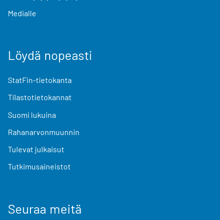
Medialle
Löydä nopeasti
StatFin-tietokanta
Tilastotietokannat
Suomi lukuina
Rahanarvonmuunnin
Tulevat julkaisut
Tutkimusaineistot
Seuraa meitä