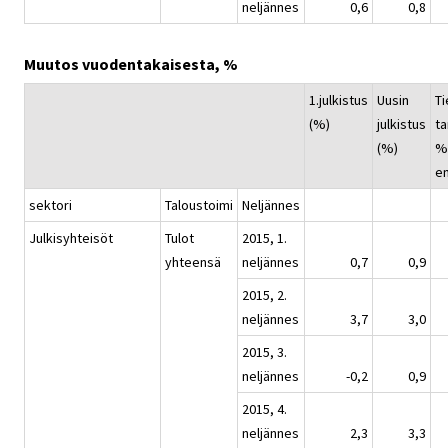
neljännes
0,6
0,8
Muutos vuodentakaisesta, %
1.julkistus
Uusin
Ti
(%)
julkistus
ta
(%)
%-
e
sektori
Taloustoimi
Neljännes
Julkisyhteisöt
Tulot
2015, 1.
yhteensä
neljännes
0,7
0,9
2015, 2.
neljännes
3,7
3,0
2015, 3.
neljännes
-0,2
0,9
2015, 4.
neljännes
2,3
3,3