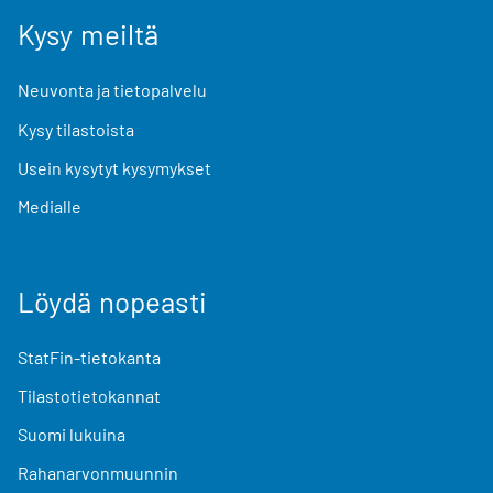
Kysy meiltä
Neuvonta ja tietopalvelu
Kysy tilastoista
Usein kysytyt kysymykset
Medialle
Löydä nopeasti
StatFin-tietokanta
Tilastotietokannat
Suomi lukuina
Rahanarvonmuunnin