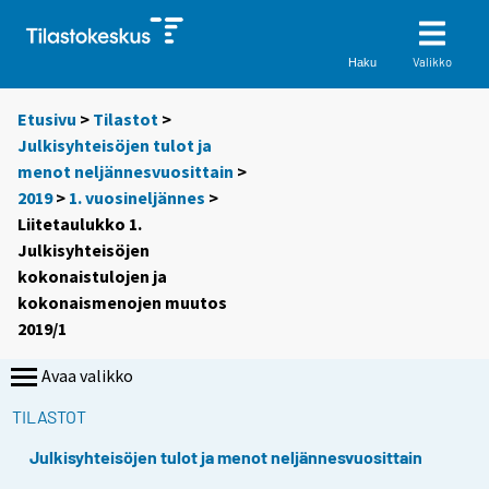
Valikko
Haku
Etusivu
>
Tilastot
>
Julkisyhteisöjen tulot ja
menot neljännesvuosittain
>
2019
>
1. vuosineljännes
>
Liitetaulukko 1.
Julkisyhteisöjen
kokonaistulojen ja
kokonaismenojen muutos
2019/1
Avaa valikko
TILASTOT
Julkisyhteisöjen tulot ja menot neljännesvuosittain