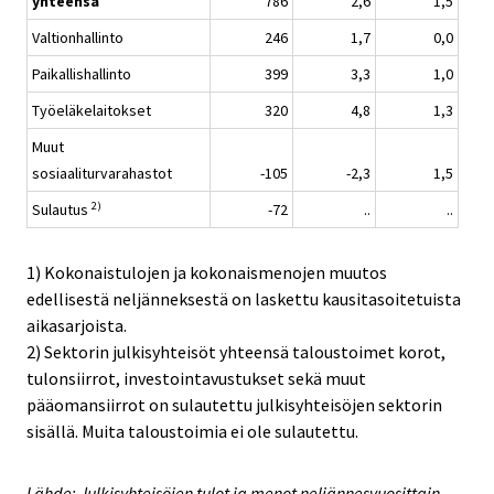
yhteensä
786
2,6
1,5
Valtionhallinto
246
1,7
0,0
Paikallishallinto
399
3,3
1,0
Työeläkelaitokset
320
4,8
1,3
Muut
sosiaaliturvarahastot
-105
-2,3
1,5
2)
Sulautus
-72
..
..
1) Kokonaistulojen ja kokonaismenojen muutos
edellisestä neljänneksestä on laskettu kausitasoitetuista
aikasarjoista.
2) Sektorin julkisyhteisöt yhteensä taloustoimet korot,
tulonsiirrot, investointavustukset sekä muut
pääomansiirrot on sulautettu julkisyhteisöjen sektorin
sisällä. Muita taloustoimia ei ole sulautettu.
Lähde: Julkisyhteisöjen tulot ja menot neljännesvuosittain,