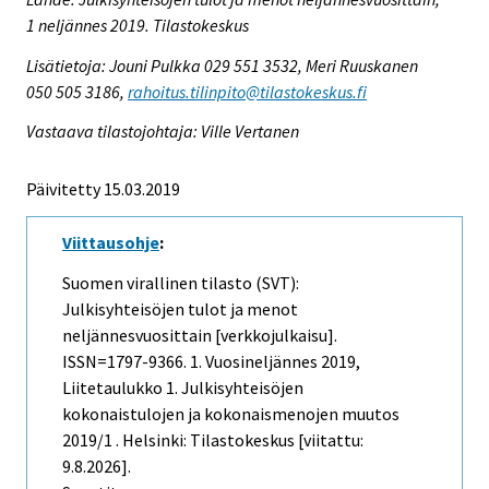
1 neljännes 2019. Tilastokeskus
Lisätietoja: Jouni Pulkka 029 551 3532, Meri Ruuskanen
050 505 3186,
rahoitus.tilinpito@tilastokeskus.fi
Vastaava tilastojohtaja: Ville Vertanen
Päivitetty 15.03.2019
Viittausohje
:
Suomen virallinen tilasto (SVT):
Julkisyhteisöjen tulot ja menot
neljännesvuosittain [verkkojulkaisu].
ISSN=1797-9366.
1. Vuosineljännes
2019,
Liitetaulukko 1. Julkisyhteisöjen
kokonaistulojen ja kokonaismenojen muutos
2019/1 . Helsinki: Tilastokeskus [viitattu:
9.8.2026].