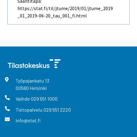
Saantitapa:
https://stat.fi/til/jtume/2019/01/jtume_2019
_01_2019-06-20_tau_001_fi.html
Työpajankatu
13
00580
Helsinki
Vaihde
029 551 1000
Tietopalvelu
029 551 2220
info@stat.fi