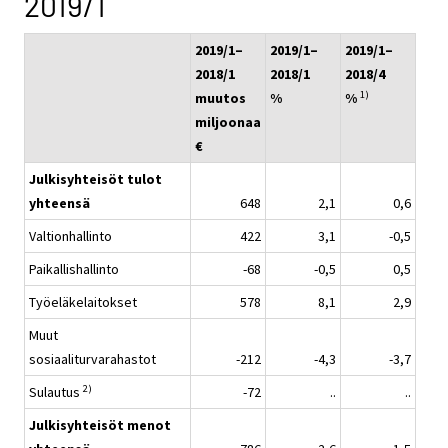
2019/1
2019/1–
2019/1–
2019/1–
2018/1
2018/1
2018/4
1)
muutos
%
%
miljoonaa
€
Julkisyhteisöt
tulot
yhteensä
648
2,1
0,6
Valtionhallinto
422
3,1
-0,5
Paikallishallinto
-68
-0,5
0,5
Työeläkelaitokset
578
8,1
2,9
Muut
sosiaaliturvarahastot
-212
-4,3
-3,7
2)
Sulautus
-72
..
..
Julkisyhteisöt menot