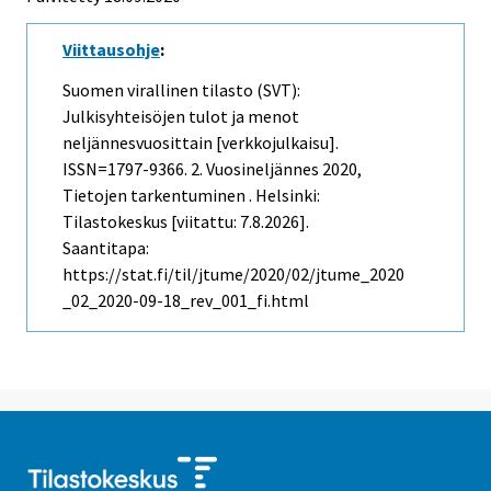
Viittausohje
:
Suomen virallinen tilasto (SVT):
Julkisyhteisöjen tulot ja menot
neljännesvuosittain [verkkojulkaisu].
ISSN=1797-9366.
2. Vuosineljännes
2020,
Tietojen tarkentuminen . Helsinki:
Tilastokeskus [viitattu: 7.8.2026].
Saantitapa:
https://stat.fi/til/jtume/2020/02/jtume_2020
_02_2020-09-18_rev_001_fi.html