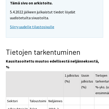
Tämä sivu on arkistoitu.
5.4.2022 jälkeen julkaistut tiedot löydät
uudistetulta sivustolta.
Siirry uudelle tilastosivulle
Tietojen tarkentuminen
Kausitasoitettu muutos edellisestä neljänneksestä,
%
1.julkistus
Uusin
Tietojen
(%)
julkistus
tarkentu
(%)
%-yks. (u
ensimmäi
Sektori
Taloustoimi
Neljännes