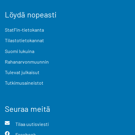
Löydä nopeasti
StatFin-tietokanta
Tilastotietokannat
Suomi lukuina
Rahanarvonmuunnin
Tulevat julkaisut
Tutkimusaineistot
Seuraa meitä
Tilaa uutisviesti
Facebook