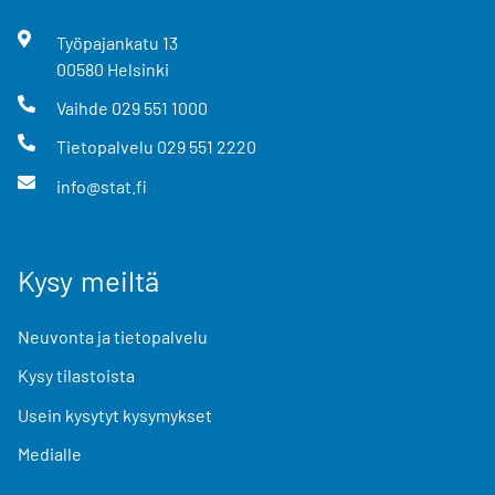
Työpajankatu
13
00580
Helsinki
Vaihde
029 551 1000
Tietopalvelu
029 551 2220
info@stat.fi
Kysy meiltä
Neuvonta ja tietopalvelu
Kysy tilastoista
Usein kysytyt kysymykset
Medialle