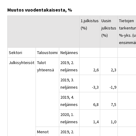
Muutos vuodentakaisesta, %
1.julkistus
Uusin
Tietojen
(%)
julkistus
tarkentu
(%)
%-yks. (u
ensimmäi
Sektori
Taloustoimi
Neljännes
Julkisyhteisöt
Tulot
2019, 2.
yhteensä
neljännes
2,6
2,3
2019, 3.
neljännes
-3,3
-1,9
2019, 4.
neljännes
6,8
7,5
2020, 1.
neljännes
1,4
1,0
Menot
2019, 2.