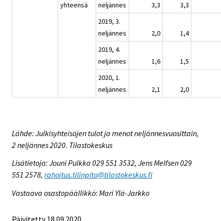
yhteensä
neljännes
3,3
3,3
2019, 3.
neljännes
2,0
1,4
2019, 4.
neljännes
1,6
1,5
2020, 1.
neljännes
2,1
2,0
Lähde: Julkisyhteisöjen tulot ja menot neljännesvuosittain,
2 neljännes 2020. Tilastokeskus
Lisätietoja: Jouni Pulkka 029 551 3532, Jens Melfsen 029
551 2578,
rahoitus.tilinpito@tilastokeskus.fi
Vastaava osastopäällikkö: Mari Ylä-Jarkko
Päivitetty 18.09.2020