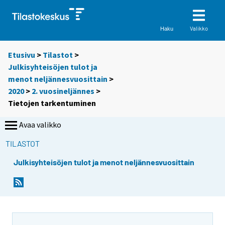
Valikko
Haku
Etusivu
>
Tilastot
>
Julkisyhteisöjen tulot ja
menot neljännesvuosittain
>
2020
>
2. vuosineljännes
>
Tietojen tarkentuminen
Avaa valikko
TILASTOT
Julkisyhteisöjen tulot ja menot neljännesvuosittain