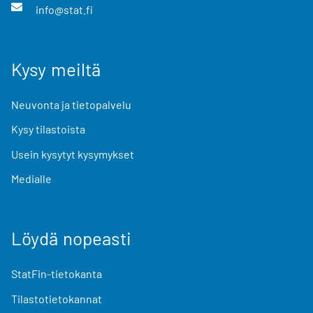
info@stat.fi
Kysy meiltä
Neuvonta ja tietopalvelu
Kysy tilastoista
Usein kysytyt kysymykset
Medialle
Löydä nopeasti
StatFin-tietokanta
Tilastotietokannat