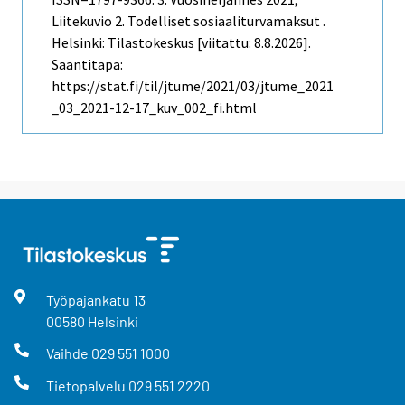
Liitekuvio 2. Todelliset sosiaaliturvamaksut .
Helsinki: Tilastokeskus [viitattu: 8.8.2026].
Saantitapa:
https://stat.fi/til/jtume/2021/03/jtume_2021
_03_2021-12-17_kuv_002_fi.html
Työpajankatu
13
00580
Helsinki
Vaihde
029 551 1000
Tietopalvelu
029 551 2220