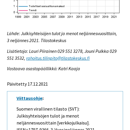
Lähde: Julkisyhteisöjen tulot ja menot neljännesvuosittain,
3 neljännes 2021. Tilastokeskus
Lisätietoja: Lauri Piirainen 029 551 3278, Jouni Pulkka 029
551 3532,
rahoitus.tilinpito@tilastokeskus.fi
Vastaava osastopäällikkö: Katri Kaaja
Päivitetty 17.12.2021
Viittausohje
:
Suomen virallinen tilasto (SVT):
Julkisyhteisöjen tulot ja menot
neljännesvuosittain [verkkojulkaisu].
ISSN=1797-9366.
3. Vuosineljännes
2021,