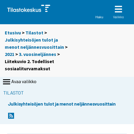
Valikko
Haku
Etusivu
>
Tilastot
>
Julkisyhteisöjen tulot ja
menot neljännesvuosittain
>
2021
>
3. vuosineljännes
>
Liitekuvio 2. Todelliset
sosiaaliturvamaksut
Avaa valikko
TILASTOT
Julkisyhteisöjen tulot ja menot neljännesvuosittain