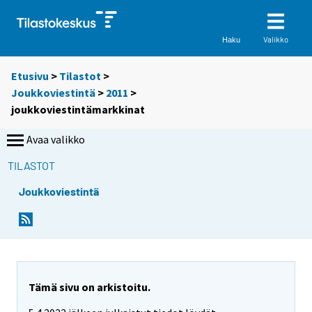
Valikko
Haku
Etusivu
>
Tilastot
>
Joukkoviestintä
>
2011
>
joukkoviestintämarkkinat
Avaa valikko
TILASTOT
Joukkoviestintä
Tämä sivu on arkistoitu.