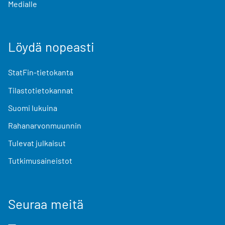
Medialle
Löydä nopeasti
StatFin-tietokanta
Tilastotietokannat
Suomi lukuina
Rahanarvonmuunnin
Tulevat julkaisut
Tutkimusaineistot
Seuraa meitä