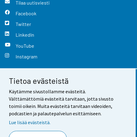
Tilaa uutisviesti
Facebook
Twitter
LinkedIn
YouTube
Instagram
Tietoa evästeistä
Yhteystiedot
Käytämme sivustollamme evästeitä.
Palaute
Välttämättömiä evästeitä tarvitaan, jotta sivusto
toimii oikein. Muita evästeitä tarvitaan videoiden,
Käyttöehdot
podcastien ja palautepalvelun esittämiseen.
Tietosuoja
Lue lisää evästeistä.
Saavutettavuus