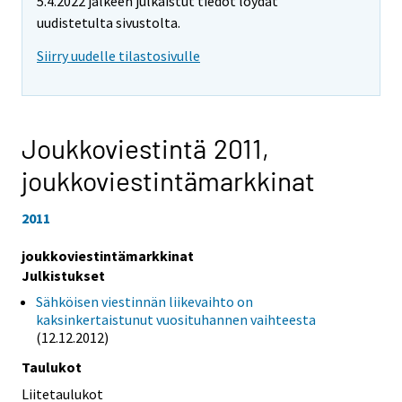
5.4.2022 jälkeen julkaistut tiedot löydät
uudistetulta sivustolta.
Siirry uudelle tilastosivulle
Joukkoviestintä 2011,
joukkoviestintämarkkinat
2011
joukkoviestintämarkkinat
Julkistukset
Sähköisen viestinnän liikevaihto on
kaksinkertaistunut vuosituhannen vaihteesta
(12.12.2012)
Taulukot
Liitetaulukot