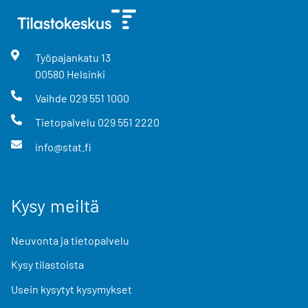
Työpajankatu
13
00580
Helsinki
Vaihde
029 551 1000
Tietopalvelu
029 551 2220
info@stat.fi
Kysy meiltä
Neuvonta ja tietopalvelu
Kysy tilastoista
Usein kysytyt kysymykset