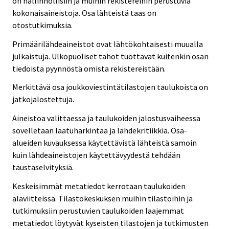
on hallinnollisiin ja muihin rekistereihin perustuvia
kokonaisaineistoja. Osa lähteistä taas on
otostutkimuksia.
Primäärilähdeaineistot ovat lähtökohtaisesti muualla
julkaistuja. Ulkopuoliset tahot tuottavat kuitenkin osan
tiedoista pyynnöstä omista rekistereistään.
Merkittävä osa joukkoviestintätilastojen taulukoista on
jatkojalostettuja.
Aineistoa valittaessa ja taulukoiden jalostusvaiheessa
sovelletaan laatuharkintaa ja lähdekritiikkiä. Osa-
alueiden kuvauksessa käytettävistä lähteistä samoin
kuin lähdeaineistojen käytettävyydestä tehdään
taustaselvityksiä.
Keskeisimmät metatiedot kerrotaan taulukoiden
alaviitteissä. Tilastokeskuksen muihin tilastoihin ja
tutkimuksiin perustuvien taulukoiden laajemmat
metatiedot löytyvät kyseisten tilastojen ja tutkimusten