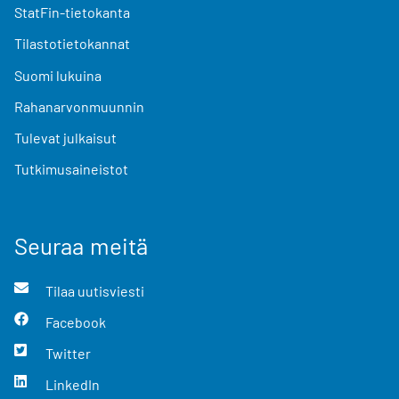
StatFin-tietokanta
Tilastotietokannat
Suomi lukuina
Rahanarvonmuunnin
Tulevat julkaisut
Tutkimusaineistot
Seuraa meitä
Tilaa uutisviesti
Facebook
Twitter
LinkedIn