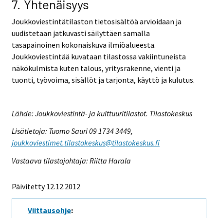
7. Yhtenäisyys
Joukkoviestintätilaston tietosisältöä arvioidaan ja
uudistetaan jatkuvasti säilyttäen samalla
tasapainoinen kokonaiskuva ilmiöalueesta.
Joukkoviestintää kuvataan tilastossa vakiintuneista
näkökulmista kuten talous, yritysrakenne, vienti ja
tuonti, työvoima, sisällöt ja tarjonta, käyttö ja kulutus.
Lähde: Joukkoviestintä- ja kulttuuritilastot. Tilastokeskus
Lisätietoja: Tuomo Sauri 09 1734 3449,
joukkoviestimet.tilastokeskus@tilastokeskus.fi
Vastaava tilastojohtaja: Riitta Harala
Päivitetty 12.12.2012
Viittausohje
: