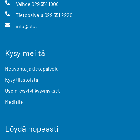
Vaihde
029 551 1000
Tietopalvelu
029 551 2220
info@stat.fi
Kysy meiltä
Neuvonta ja tietopalvelu
Kysy tilastoista
Usein kysytyt kysymykset
Medialle
Löydä nopeasti