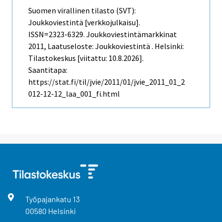
Suomen virallinen tilasto (SVT):
Joukkoviestintä [verkkojulkaisu].
ISSN=2323-6329.
Joukkoviestintämarkkinat
2011, Laatuseloste: Joukkoviestintä . Helsinki:
Tilastokeskus [viitattu: 10.8.2026].
Saantitapa:
https://stat.fi/til/jvie/2011/01/jvie_2011_01_2
012-12-12_laa_001_fi.html
Työpajankatu
13
00580
Helsinki