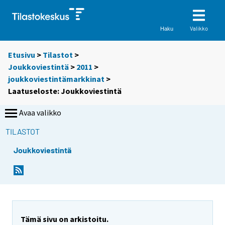
Valikko
Haku
Etusivu
>
Tilastot
>
Joukkoviestintä
>
2011
>
joukkoviestintämarkkinat
>
Laatuseloste: Joukkoviestintä
Avaa valikko
TILASTOT
Joukkoviestintä
Tämä sivu on arkistoitu.