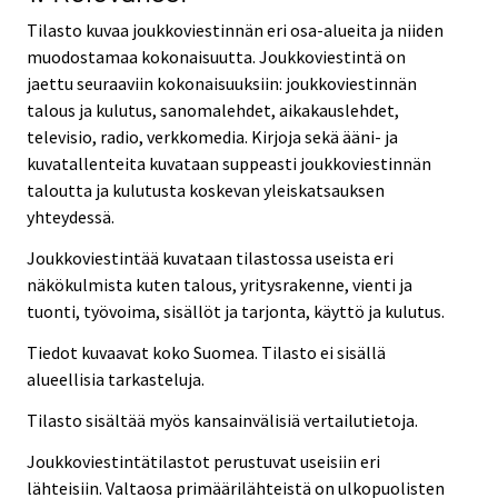
Tilasto kuvaa joukkoviestinnän eri osa-alueita ja niiden
muodostamaa kokonaisuutta. Joukkoviestintä on
jaettu seuraaviin kokonaisuuksiin: joukkoviestinnän
talous ja kulutus, sanomalehdet, aikakauslehdet,
televisio, radio, verkkomedia. Kirjoja sekä ääni- ja
kuvatallenteita kuvataan suppeasti joukkoviestinnän
taloutta ja kulutusta koskevan yleiskatsauksen
yhteydessä.
Joukkoviestintää kuvataan tilastossa useista eri
näkökulmista kuten talous, yritysrakenne, vienti ja
tuonti, työvoima, sisällöt ja tarjonta, käyttö ja kulutus.
Tiedot kuvaavat koko Suomea. Tilasto ei sisällä
alueellisia tarkasteluja.
Tilasto sisältää myös kansainvälisiä vertailutietoja.
Joukkoviestintätilastot perustuvat useisiin eri
lähteisiin. Valtaosa primäärilähteistä on ulkopuolisten