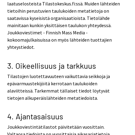
laatuselosteista Tilastokeskus.fi:ssä. Muiden lähteiden
tietoihin perustuvien taulukoiden metatietoja on
saatavissa kyseisistä organisaatioista. Tietolähde
mainitaan kunkin yksittäisen taulukon yhteydessä.
Joukkoviestimet - Finnish Mass Media -
kokoomajulkaisuissa on myös lähteiden tuottajien
yhteystiedot.
3. Oikeellisuus ja tarkkuus
Tilastojen luotettavuuteen vaikuttavia seikkoja ja
epävarmuustekijöitä kerrotaan taulukoiden
alaviitteissä. Tarkemmat tällaiset tiedot löytyvät
tietojen alkuperäislähteiden metatiedoista.
4. Ajantasaisuus
Joukkoviestintätilastot päivitetään vuosittain.
Valtaosa tiedoista on vuosittaisia aikasarjatietoja.