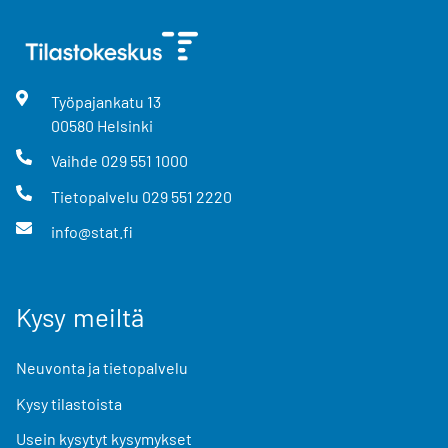
Työpajankatu
13
00580
Helsinki
Vaihde
029 551 1000
Tietopalvelu
029 551 2220
info@stat.fi
Kysy meiltä
Neuvonta ja tietopalvelu
Kysy tilastoista
Usein kysytyt kysymykset