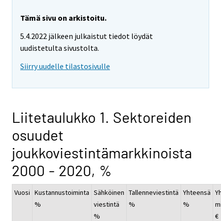
Tämä sivu on arkistoitu.
5.4.2022 jälkeen julkaistut tiedot löydät
uudistetulta sivustolta.
Siirry uudelle tilastosivulle
Liitetaulukko 1. Sektoreiden
osuudet
joukkoviestintämarkkinoista
2000 - 2020, %
Vuosi
Kustannustoiminta
Sähköinen
Tallenneviestintä
Yhteensä
Yh
%
viestintä
%
%
mi
%
€