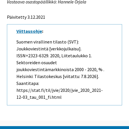
Vastaava osastopäällikkö: Hannele Orjala
Päivitetty 3.12.2021
Viittausohje
:
Suomen virallinen tilasto (SVT):
Joukkoviestintä [verkkojulkaisu].
ISSN=2323-6329. 2020, Liitetaulukko 1.
Sektoreiden osuudet
joukkoviestintämarkkinoista 2000 - 2020, % .
Helsinki: Tilastokeskus [viitattu: 7.8.2026].
Saantitapa:
https://stat.fi/til/jvie/2020/jvie_2020_2021-
12-03_tau_001_fi.html