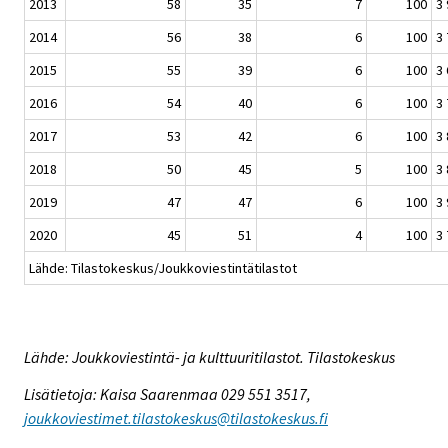
2013
58
35
7
100
3
2014
56
38
6
100
3
2015
55
39
6
100
3
2016
54
40
6
100
3
2017
53
42
6
100
3
2018
50
45
5
100
3
2019
47
47
6
100
3
2020
45
51
4
100
3
Lähde: Tilastokeskus/Joukkoviestintätilastot
Lähde: Joukkoviestintä- ja kulttuuritilastot. Tilastokeskus
Lisätietoja: Kaisa Saarenmaa 029 551 3517,
joukkoviestimet.tilastokeskus@tilastokeskus.fi