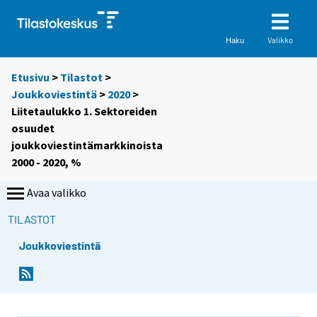
Valikko
Haku
Etusivu
>
Tilastot
>
Joukkoviestintä
>
2020
>
Liitetaulukko 1. Sektoreiden
osuudet
joukkoviestintämarkkinoista
2000 - 2020, %
Avaa valikko
TILASTOT
Joukkoviestintä