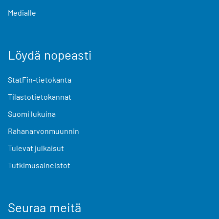
Medialle
Löydä nopeasti
StatFin-tietokanta
Tilastotietokannat
Suomi lukuina
Rahanarvonmuunnin
Tulevat julkaisut
Tutkimusaineistot
Seuraa meitä