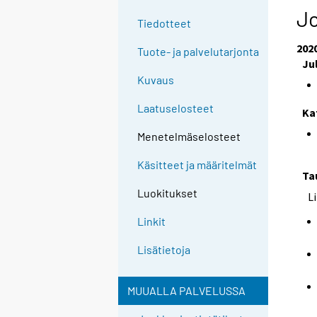
Jo
Tiedotteet
202
Tuote- ja palvelutarjonta
Ju
Kuvaus
Laatuselosteet
Ka
Menetelmäselosteet
Käsitteet ja määritelmät
Ta
Luokitukset
L
Linkit
Lisätietoja
MUUALLA PALVELUSSA