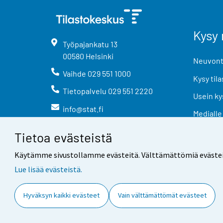
Kysy 
Työpajankatu
13
00580
Helsinki
Neuvonta
Vaihde
029 551 1000
Kysy tila
Tietopalvelu
029 551 2220
Usein ky
info@stat.fi
Medialle
Tietoa evästeistä
Käytämme sivustollamme evästeitä. Välttämättömiä evästeitä t
Lue lisää evästeistä.
Yhteystiedot
Palaute
Hyväksyn kaikki evästeet
Vain välttämättömät evästeet