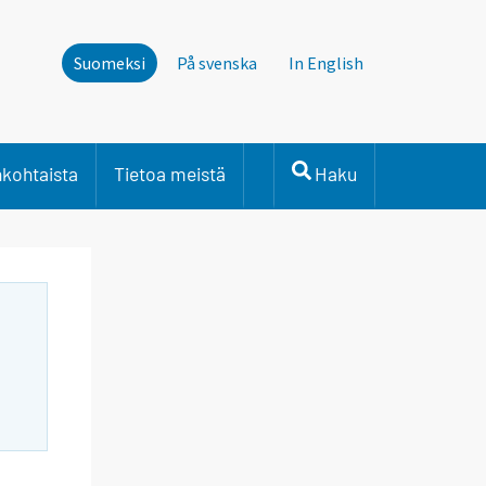
Suomeksi
På svenska
In English
nkohtaista
Tietoa meistä
Haku