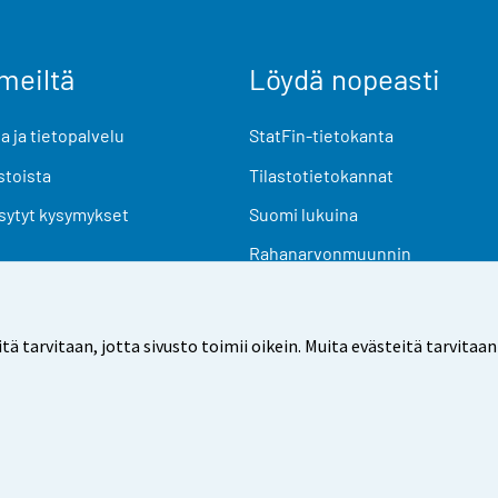
meiltä
Löydä nopeasti
 ja tietopalvelu
StatFin-tietokanta
stoista
Tilastotietokannat
sytyt kysymykset
Suomi lukuina
Rahanarvonmuunnin
Tulevat julkaisut
Tutkimusaineistot
arvitaan, jotta sivusto toimii oikein. Muita evästeitä tarvitaan
Käyttöehdot
Tietosuoja
Saavutettavuus
Tietoa sivu