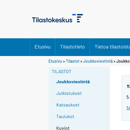
Etusivu
Tilastotieto
Tietoa tilastoist
Etusivu
>
Tilastot
>
Joukkoviestintä
> Joukko
TILASTOT
Joukkoviestintä
T
Julkistukset
5
Katsaukset
S
Taulukot
Kuviot