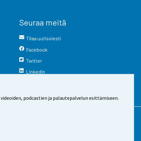
Seuraa meitä
Tilaa uutisviesti
Facebook
Twitter
LinkedIn
YouTube
Instagram
 videoiden, podcastien ja palautepalvelun esittämiseen.
stosta
Evästeasetukset