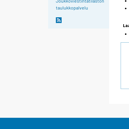
Joukkoviestintätilaston
taulukkopalvelu
La