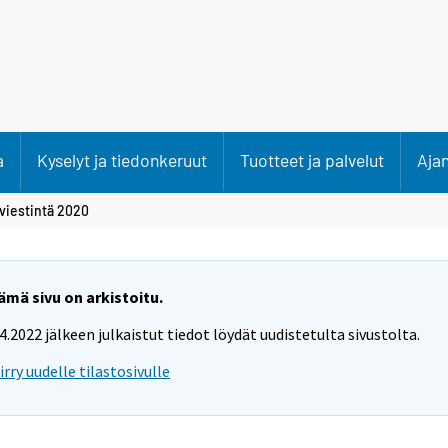
a
Kyselyt ja tiedonkeruut
Tuotteet ja palvelut
Aja
viestintä 2020
ämä sivu on arkistoitu.
.4.2022 jälkeen julkaistut tiedot löydät uudistetulta sivustolta.
iirry uudelle tilastosivulle