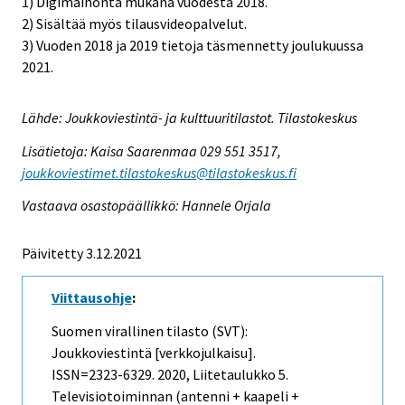
1) Digimainonta mukana vuodesta 2018.
2) Sisältää myös tilausvideopalvelut.
3) Vuoden 2018 ja 2019 tietoja täsmennetty joulukuussa
2021.
Lähde: Joukkoviestintä- ja kulttuuritilastot. Tilastokeskus
Lisätietoja: Kaisa Saarenmaa 029 551 3517,
joukkoviestimet.tilastokeskus@tilastokeskus.fi
Vastaava osastopäällikkö: Hannele Orjala
Päivitetty 3.12.2021
Viittausohje
:
Suomen virallinen tilasto (SVT):
Joukkoviestintä [verkkojulkaisu].
ISSN=2323-6329. 2020, Liitetaulukko 5.
Televisiotoiminnan (antenni + kaapeli +