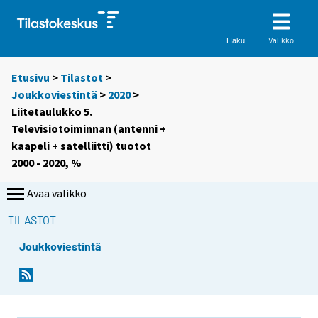
Valikko
Haku
Etusivu
>
Tilastot
>
Joukkoviestintä
>
2020
>
Liitetaulukko 5.
Televisiotoiminnan (antenni +
kaapeli + satelliitti) tuotot
2000 - 2020, %
Avaa valikko
TILASTOT
Joukkoviestintä