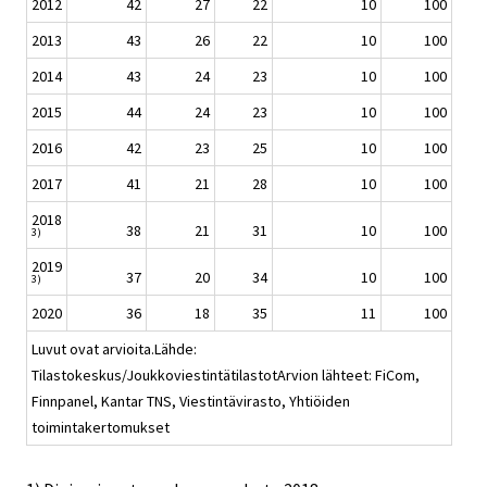
2012
42
27
22
10
100
2013
43
26
22
10
100
2014
43
24
23
10
100
2015
44
24
23
10
100
2016
42
23
25
10
100
2017
41
21
28
10
100
2018
38
21
31
10
100
3)
2019
37
20
34
10
100
3)
2020
36
18
35
11
100
Luvut ovat arvioita.Lähde:
Tilastokeskus/JoukkoviestintätilastotArvion lähteet: FiCom,
Finnpanel, Kantar TNS, Viestintävirasto, Yhtiöiden
toimintakertomukset