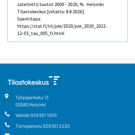
satelliitti) tuotot 2000 - 2020, % . Helsinki:
Tilastokeskus [viitattu: 8.8.2026].
Saantitapa:
https://stat.fi/til/jvie/2020/jvie_2020_2021-
12-03_tau_005_fi.html
Työpajankatu
13
00580
Helsinki
Vaihde
029 551 1000
Tietopalvelu
029 551 2220