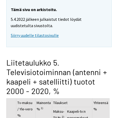
Tämä sivu on arkistoitu.
5.4.2022 jälkeen julkaistut tiedot löydät
uudistetulta sivustolta.
Siirry uudelle tilastosivulle
Liitetaulukko 5.
Televisiotoiminnan (antenni +
kaapeli + satelliitti) tuotot
2000 - 2020, %
Tv-maksu
Mainonta
Tilaukset
Yhteensä
1)
/ Yle-vero
%
%
Maksu-
Kaapeli-tv:n
%
2)
TV %
perusmaksut