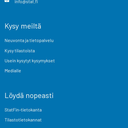
info@stat.fi
Kysy meiltä
Neuvonta ja tietopalvelu
Kysy tilastoista
Usein kysytyt kysymykset
Medialle
Löydä nopeasti
StatFin-tietokanta
Tilastotietokannat