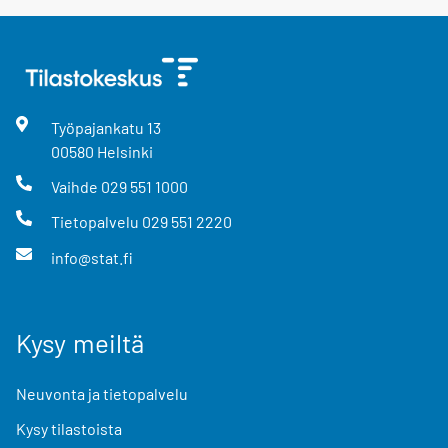
Työpajankatu
13
00580
Helsinki
Vaihde
029 551 1000
Tietopalvelu
029 551 2220
info@stat.fi
Kysy meiltä
Neuvonta ja tietopalvelu
Kysy tilastoista