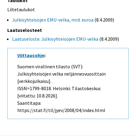
Taulukot
Liitetaulukot
Julkisyhteisöjen EMU-velka, mrd. euroa
(8.4.2009)
Laatuselosteet
Laatuseloste: Julkisyhteisöjen EMU-velka
(8.4.2009)
Viittausohje
:
Suomen virallinen tilasto (SVT):
Julkisyhteisöjen velka neljännesvuosittain
[verkkojulkaisu].
ISSN=1799-8018. Helsinki: Tilastokeskus
[viitattu: 10.8.2026].
Saantitapa:
https://stat.fi/til/jyev/2008/04/index.html