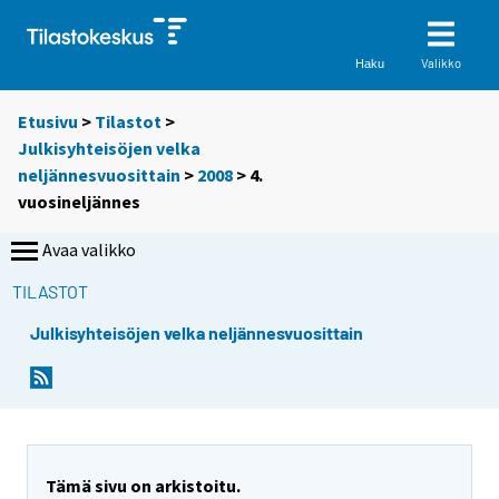
Valikko
Haku
Etusivu
>
Tilastot
>
Julkisyhteisöjen velka
neljännesvuosittain
>
2008
>
4.
vuosineljännes
Avaa valikko
TILASTOT
Julkisyhteisöjen velka neljännesvuosittain
Tämä sivu on arkistoitu.