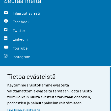
Seuraa meitä
Tilaa uutisviesti
Facebook
Twitter
LinkedIn
YouTube
Instagram
Tietoa evästeistä
Yhteystiedot
Käytämme sivustollamme evästeitä.
Palaute
Välttämättömiä evästeitä tarvitaan, jotta sivusto
toimii oikein. Muita evästeitä tarvitaan videoiden,
Käyttöehdot
podcastien ja palautepalvelun esittämiseen.
Tietosuoja
Lue lisää evästeistä.