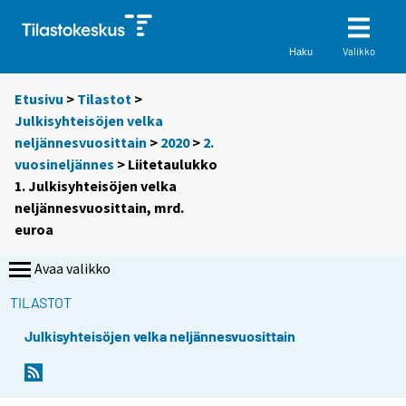
Valikko
Haku
Etusivu
>
Tilastot
>
Julkisyhteisöjen velka
neljännesvuosittain
>
2020
>
2.
vuosineljännes
> Liitetaulukko
1. Julkisyhteisöjen velka
neljännesvuosittain, mrd.
euroa
Avaa valikko
TILASTOT
Julkisyhteisöjen velka neljännesvuosittain