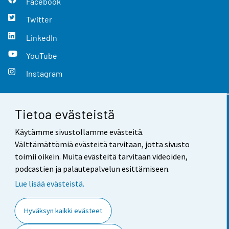
Facebook
Twitter
LinkedIn
YouTube
Instagram
Tietoa evästeistä
Yhteystiedot
Käytämme sivustollamme evästeitä.
Palaute
Välttämättömiä evästeitä tarvitaan, jotta sivusto
toimii oikein. Muita evästeitä tarvitaan videoiden,
Käyttöehdot
podcastien ja palautepalvelun esittämiseen.
Tietosuoja
Lue lisää evästeistä.
Saavutettavuus
Hyväksyn kaikki evästeet
Tietoa sivustosta