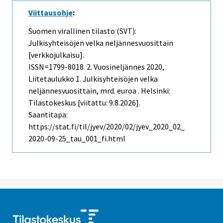
Viittausohje
:
Suomen virallinen tilasto (SVT):
Julkisyhteisöjen velka neljännesvuosittain
[verkkojulkaisu].
ISSN=1799-8018.
2. Vuosineljännes
2020,
Liitetaulukko 1. Julkisyhteisöjen velka
neljännesvuosittain, mrd. euroa . Helsinki:
Tilastokeskus [viitattu: 9.8.2026].
Saantitapa:
https://stat.fi/til/jyev/2020/02/jyev_2020_02_
2020-09-25_tau_001_fi.html