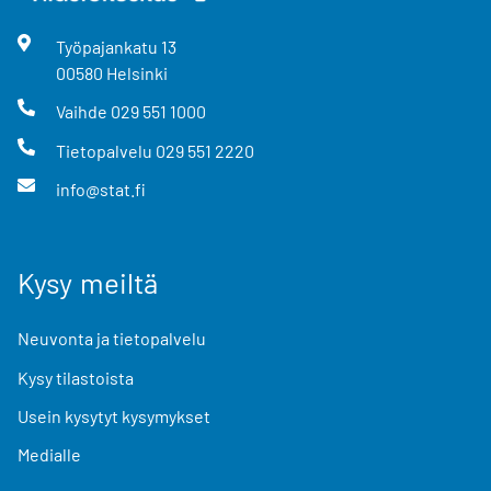
Työpajankatu
13
00580
Helsinki
Vaihde
029 551 1000
Tietopalvelu
029 551 2220
info@stat.fi
Kysy meiltä
Neuvonta ja tietopalvelu
Kysy tilastoista
Usein kysytyt kysymykset
Medialle