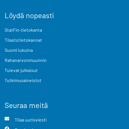
Löydä nopeasti
StatFin-tietokanta
Tilastotietokannat
Suomi lukuina
Rahanarvonmuunnin
Tulevat julkaisut
Tutkimusaineistot
Seuraa meitä
Tilaa uutisviesti