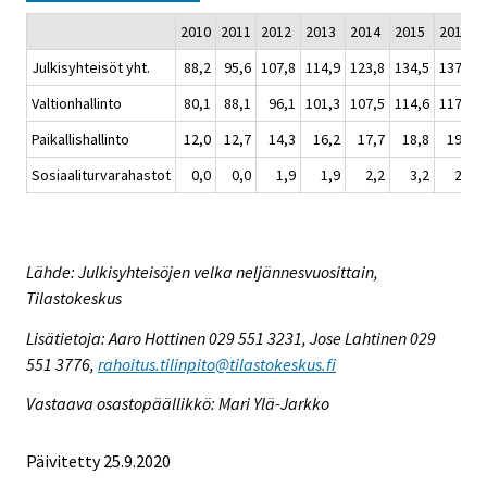
2010
2011
2012
2013
2014
2015
2016
Julkisyhteisöt yht.
88,2
95,6
107,8
114,9
123,8
134,5
137,4
Valtionhallinto
80,1
88,1
96,1
101,3
107,5
114,6
117,0
Paikallishallinto
12,0
12,7
14,3
16,2
17,7
18,8
19,6
Sosiaaliturvarahastot
0,0
0,0
1,9
1,9
2,2
3,2
2,4
Lähde: Julkisyhteisöjen velka neljännesvuosittain,
Tilastokeskus
Lisätietoja: Aaro Hottinen 029 551 3231, Jose Lahtinen 029
551 3776,
rahoitus.tilinpito@tilastokeskus.fi
Vastaava osastopäällikkö: Mari Ylä-Jarkko
Päivitetty 25.9.2020