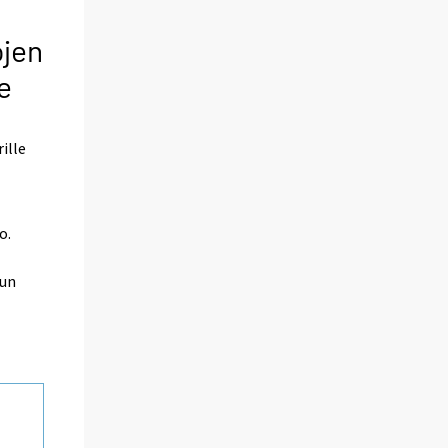
ojen
e
ille
o.
uun