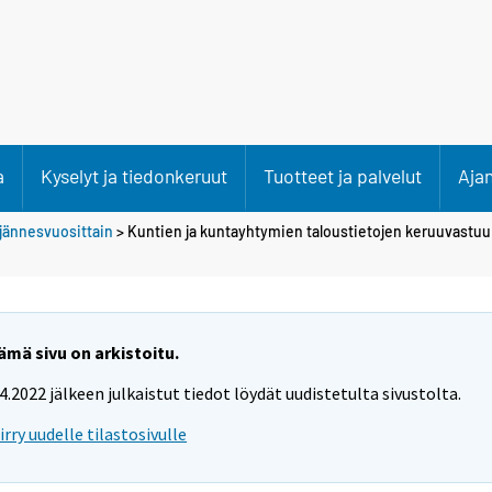
a
Kyselyt ja tiedonkeruut
Tuotteet ja palvelut
Aja
ljännesvuosittain
> Kuntien ja kuntayhtymien taloustietojen keruuvastuu 
ämä sivu on arkistoitu.
.4.2022 jälkeen julkaistut tiedot löydät uudistetulta sivustolta.
iirry uudelle tilastosivulle