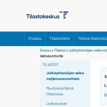
Etusivu
Tilastotieto
Tietoa tilastoist
Etusivu
>
Tilastot
>
Julkisyhteisöjen velka ne
Valtiokonttorille
TILASTOT
Julkisyhteisöjen velka
T
neljännesvuosittain
5
Muutoksia tässä
tilastossa
S
Julkistukset