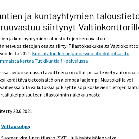
ntien ja kuntayhtymien taloustiet
ruuvastuu siirtynyt Valtiokonttorill
ien ja kuntayhtymien taloustietojen keruuvastuu
ännesvuositietojen osalta siirtyi Tilastokeskukselta Valtiokonttor
uvuodesta 2021:
Kuntatalouden neljännesvuositiedot julkaistu
mmäistä kertaa Tutkikuntia.fi-palvelussa
ssa tiedonkeruussa tavoitteena on ollut pitkälle viety automaati
ksi kerättävä tietosisältö on aiempaa laajempi. Muutoksilla voi
vaiheessa olla vaikutuksia julkisyhteisöjä koskevien tietojen laat
ertailukelpoisuuteen tilastoinnin näkökulmasta.
itetty 28.6.2021
Viittausohje
:
Suomen virallinen tilasto (SVT): Julkisyhteisöjen velka