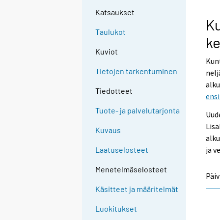
Katsaukset
Ku
Taulukot
ke
Kuviot
Kunt
Tietojen tarkentuminen
nelj
alk
Tiedotteet
ensi
Tuote- ja palvelutarjonta
Uude
Lisä
Kuvaus
alku
ja v
Laatuselosteet
Menetelmäselosteet
Päiv
Käsitteet ja määritelmät
Luokitukset