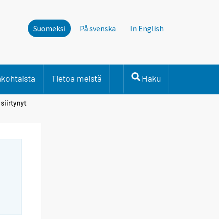
Suomeksi
På svenska
In English
nkohtaista
Tietoa meistä
Haku
siirtynyt