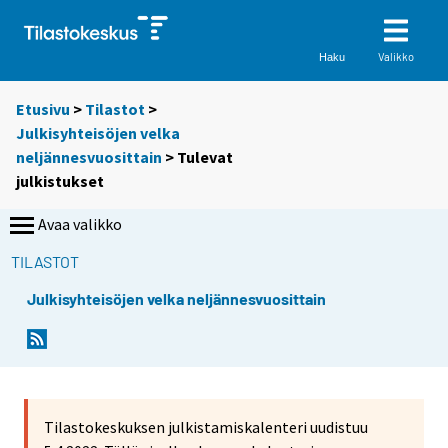
Valikko
Haku
Etusivu
>
Tilastot
>
Julkisyhteisöjen velka
neljännesvuosittain
> Tulevat
julkistukset
Avaa valikko
TILASTOT
Julkisyhteisöjen velka neljännesvuosittain
Tilastokeskuksen julkistamiskalenteri uudistuu