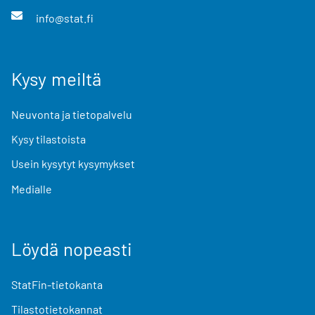
info@stat.fi
Kysy meiltä
Neuvonta ja tietopalvelu
Kysy tilastoista
Usein kysytyt kysymykset
Medialle
Löydä nopeasti
StatFin-tietokanta
Tilastotietokannat