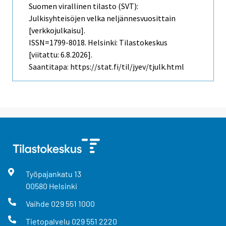
Suomen virallinen tilasto (SVT):
Julkisyhteisöjen velka neljännesvuosittain
[verkkojulkaisu].
ISSN=1799-8018. Helsinki: Tilastokeskus
[viitattu: 6.8.2026].
Saantitapa: https://stat.fi/til/jyev/tjulk.html
Työpajankatu
13
00580
Helsinki
Vaihde
029 551 1000
Tietopalvelu
029 551 2220