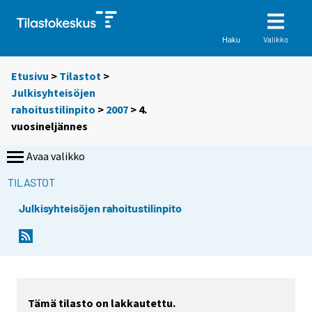
Valikko
Haku
Etusivu
>
Tilastot
>
Julkisyhteisöjen
rahoitustilinpito
>
2007
>
4.
vuosineljännes
Avaa valikko
TILASTOT
Julkisyhteisöjen rahoitustilinpito
Tämä tilasto on lakkautettu.