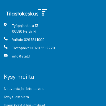
Työpajankatu
13
00580
Helsinki
Vaihde
029 551 1000
Tietopalvelu
029 551 2220
info@stat.fi
Kysy meiltä
Neuvonta ja tietopalvelu
Kysy tilastoista
Usein kysytyt kysymykset