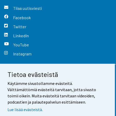
Tilaa uutisviesti
Facebook
Twitter
LinkedIn
YouTube
Instagram
Tietoa evästeistä
Yhteystiedot
Käytämme sivustollamme evästeitä.
Palaute
Välttämättömiä evästeitä tarvitaan, jotta sivusto
toimii oikein. Muita evästeitä tarvitaan videoiden,
Käyttöehdot
podcastien ja palautepalvelun esittämiseen.
Tietosuoja
Lue lisää evästeistä.