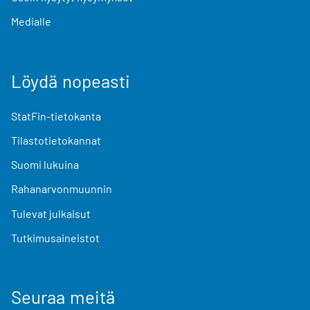
Medialle
Löydä nopeasti
StatFin-tietokanta
Tilastotietokannat
Suomi lukuina
Rahanarvonmuunnin
Tulevat julkaisut
Tutkimusaineistot
Seuraa meitä