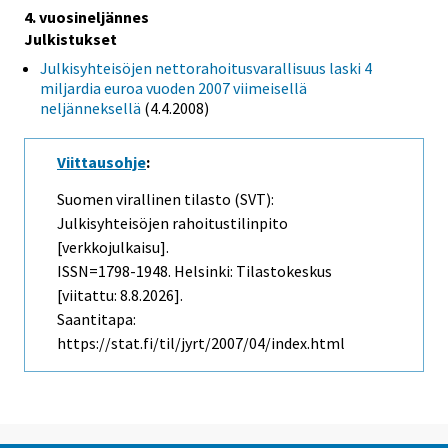
4. vuosineljännes
Julkistukset
Julkisyhteisöjen nettorahoitusvarallisuus laski 4
miljardia euroa vuoden 2007 viimeisellä
neljänneksellä
(4.4.2008)
Viittausohje
:
Suomen virallinen tilasto (SVT):
Julkisyhteisöjen rahoitustilinpito
[verkkojulkaisu].
ISSN=1798-1948. Helsinki: Tilastokeskus
[viitattu: 8.8.2026].
Saantitapa:
https://stat.fi/til/jyrt/2007/04/index.html