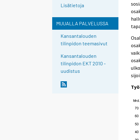
sosi
Lisätietoja
osa
hall
MUUALLA PALVELUSSA
tapa
Kansantalouden
Osak
tilinpidon teemasivut
osak
vaik
Kansantalouden
osak
tilinpidon EKT 2010 -
ulko
uudistus
sijo
Työ