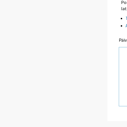
Poi
lat
Päiv