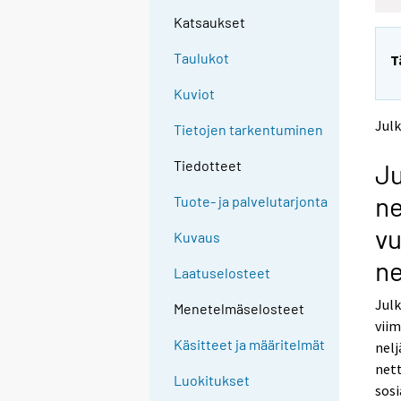
e
e
Katsaukset
n
n
p
p
Taulukot
T
a
a
l
l
Kuviot
v
v
e
e
Julk
Tietojen tarkentuminen
l
l
u
u
Tiedotteet
Ju
u
u
n
n
ne
Tuote- ja palvelutarjonta
.
.
v
Kuvaus
ne
Laatuselosteet
Julk
Menetelmäselosteet
viim
Käsitteet ja määritelmät
nelj
nett
Luokitukset
sosi