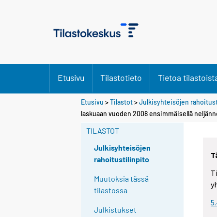
Etusivu
Tilastotieto
Tietoa tilastoist
Etusivu
>
Tilastot
>
Julkisyhteisöjen rahoitust
S
S
laskuaan vuoden 2008 ensimmäisellä neljänn
i
i
i
i
TILASTOT
r
r
r
r
Julkisyhteisöjen
T
y
y
rahoitustilinpito
t
t
T
t
t
Muutoksia tässä
y
o
o
tilastossa
i
i
5
s
s
Julkistukset
e
e