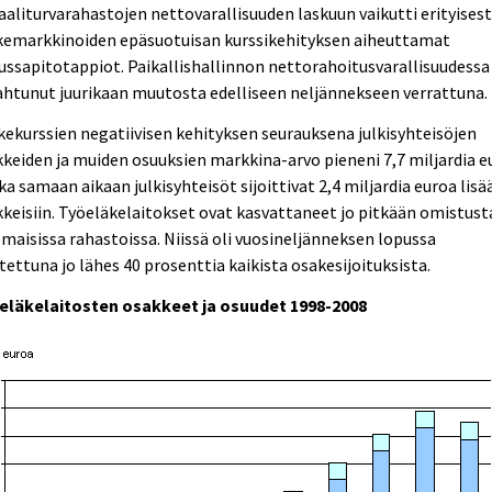
aaliturvarahastojen nettovarallisuuden laskuun vaikutti erityisest
kemarkkinoiden epäsuotuisan kurssikehityksen aiheuttamat
ussapitotappiot. Paikallishallinnon nettorahoitusvarallisuudessa 
htunut juurikaan muutosta edelliseen neljännekseen verrattuna.
ekurssien negatiivisen kehityksen seurauksena julkisyhteisöjen
keiden ja muiden osuuksien markkina-arvo pieneni 7,7 miljardia e
ka samaan aikaan julkisyhteisöt sijoittivat 2,4 miljardia euroa lisä
keisiin. Työeläkelaitokset ovat kasvattaneet jo pitkään omistus
maisissa rahastoissa. Niissä oli vuosineljänneksen lopussa
itettuna jo lähes 40 prosenttia kaikista osakesijoituksista.
eläkelaitosten osakkeet ja osuudet 1998-2008