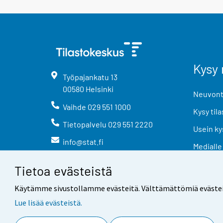
Kysy 
Työpajankatu
13
00580
Helsinki
Neuvonta
Vaihde
029 551 1000
Kysy tila
Tietopalvelu
029 551 2220
Usein ky
info@stat.fi
Medialle
Tietoa evästeistä
Käytämme sivustollamme evästeitä. Välttämättömiä evästeitä t
Lue lisää evästeistä.