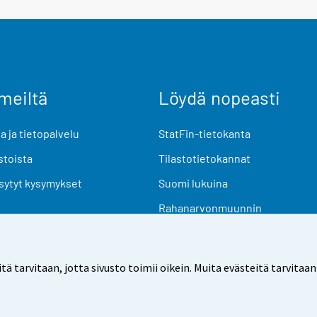
meiltä
Löydä nopeasti
 ja tietopalvelu
StatFin-tietokanta
stoista
Tilastotietokannat
sytyt kysymykset
Suomi lukuina
Rahanarvonmuunnin
Tulevat julkaisut
Tutkimusaineistot
arvitaan, jotta sivusto toimii oikein. Muita evästeitä tarvitaan