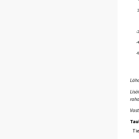
Lähd
Lisä
raho
Vast
Tau
Ti