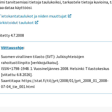
mi tarvitsemiasi tietoja taulukoiksi, tarkastele tietoja kuvioina, t
aa dataa käyttöösi.
Tietokantataulukot ja niiden muuttujat
Arkistoidut taulukot
itetty
4.7.2008
Viittausohje
:
Suomen virallinen tilasto (SVT): Julkisyhteisöjen
rahoitustilinpito [verkkojulkaisu].
ISSN=1798-1948.
1. Vuosineljännes
2008. Helsinki: Tilastokeskus
[viitattu: 6.8.2026].
Saantitapa: https://stat.fi/til/jyrt/2008/01/jyrt_2008_01_2008-
07-04_tie_001.html