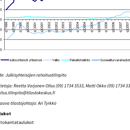
e: Julkisyhteisöjen rahoitustilinpito
tietoja: Reetta Varjonen-Ollus (09) 1734 3533, Matti Okko (09) 1734 3
itus.tilinpito@tilastokeskus.fi
aava tilastojohtaja: Ari Tyrkkö
lukot
etokantataulukot