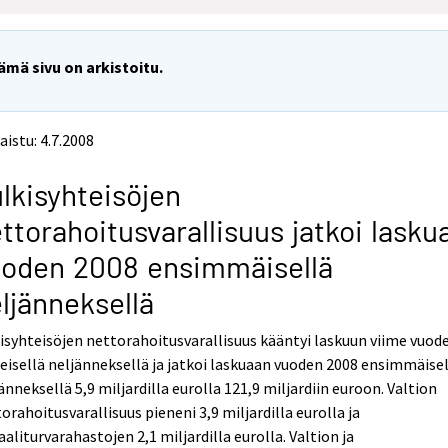
ämä sivu on arkistoitu.
aistu: 4.7.2008
lkisyhteisöjen
ttorahoitusvarallisuus jatkoi lasku
uoden 2008 ensimmäisellä
ljänneksellä
isyhteisöjen nettorahoitusvarallisuus kääntyi laskuun viime vuod
eisellä neljänneksellä ja jatkoi laskuaan vuoden 2008 ensimmäise
änneksellä 5,9 miljardilla eurolla 121,9 miljardiin euroon. Valtion
orahoitusvarallisuus pieneni 3,9 miljardilla eurolla ja
aaliturvarahastojen 2,1 miljardilla eurolla. Valtion ja