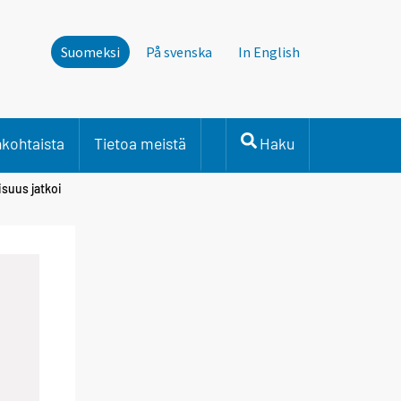
Suomeksi
På svenska
In English
nkohtaista
Tietoa meistä
Haku
isuus jatkoi