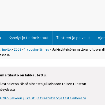
a
Kyselyt ja tiedonkeruut
Tuotteet ja palvelut
Aja
ilinpito
>
2008
>
1. vuosineljännes
> Julkisyhteisöjen nettorahoitusvarall
eksellä
ämä tilasto on lakkautettu.
ilastotietoa tästä aiheesta julkaistaan toisen tilaston
hteydessä.
.4.2022 jälkeen julkaistuja tilastotietoja tästä aiheesta