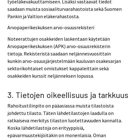
työeläkevakuuttamiseen. Lisäksi vastaavat tiedot
saadaan muista sosiaaliturvarahastoista sekä Suomen
Pankin ja Valtion eläkerahastosta.
Arvopaperikeskuksen arvo-osuusrekisteri
Noteerattujen osakkeiden laskentaan käytetään
Arvopaperikeskuksen (APK) arvo-osuusrekisterin
tietoja. Rekisteristä saadaan neljännesvuosittain
kunkin arvo-osuusjärjestelmään kuuluvan osakesarjan
sektorikohtaiset omistukset kappaleittain sekä
osakkeiden kurssit neljänneksen lopussa.
3. Tietojen oikeellisuus ja tarkkuus
Rahoitustilinpito on pääasiassa muista tilastoista
johdettu tilasto. Täten lähdetilastojen laadulla on
ratkaiseva merkitys tilaston luotettavuuden kannalta.
Koska lähdetilastoja on erityyppisiä,
epävarmuustekijöitäkin on monenlaisia. Oman