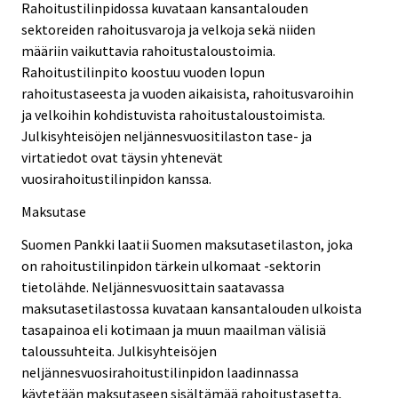
Rahoitustilinpidossa kuvataan kansantalouden
sektoreiden rahoitusvaroja ja velkoja sekä niiden
määriin vaikuttavia rahoitustaloustoimia.
Rahoitustilinpito koostuu vuoden lopun
rahoitustaseesta ja vuoden aikaisista, rahoitusvaroihin
ja velkoihin kohdistuvista rahoitustaloustoimista.
Julkisyhteisöjen neljännesvuositilaston tase- ja
virtatiedot ovat täysin yhtenevät
vuosirahoitustilinpidon kanssa.
Maksutase
Suomen Pankki laatii Suomen maksutasetilaston, joka
on rahoitustilinpidon tärkein ulkomaat -sektorin
tietolähde. Neljännesvuosittain saatavassa
maksutasetilastossa kuvataan kansantalouden ulkoista
tasapainoa eli kotimaan ja muun maailman välisiä
taloussuhteita. Julkisyhteisöjen
neljännesvuosirahoitustilinpidon laadinnassa
käytetään maksutaseen sisältämää rahoitustasetta,