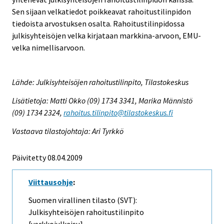
Sen sijaan velkatiedot poikkeavat rahoitustilinpidon
tiedoista arvostuksen osalta. Rahoitustilinpidossa
julkisyhteisöjen velka kirjataan markkina-arvoon, EMU-
velka nimellisarvoon.
Lähde: Julkisyhteisöjen rahoitustilinpito, Tilastokeskus
Lisätietoja: Matti Okko (09) 1734 3341, Marika Männistö
(09) 1734 2324,
rahoitus.tilinpito@tilastokeskus.fi
Vastaava tilastojohtaja: Ari Tyrkkö
Päivitetty 08.04.2009
Viittausohje
:
Suomen virallinen tilasto (SVT):
Julkisyhteisöjen rahoitustilinpito