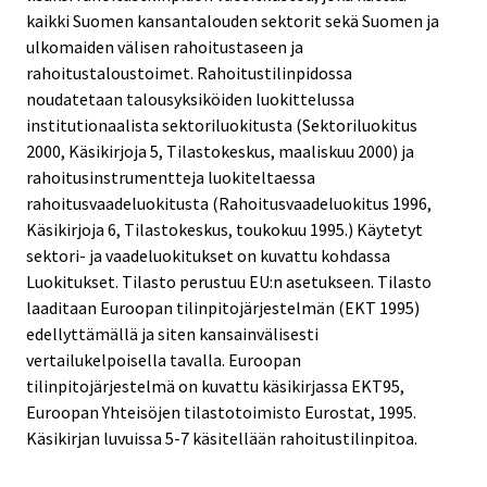
kaikki Suomen kansantalouden sektorit sekä Suomen ja
ulkomaiden välisen rahoitustaseen ja
rahoitustaloustoimet. Rahoitustilinpidossa
noudatetaan talousyksiköiden luokittelussa
institutionaalista sektoriluokitusta (Sektoriluokitus
2000, Käsikirjoja 5, Tilastokeskus, maaliskuu 2000) ja
rahoitusinstrumentteja luokiteltaessa
rahoitusvaadeluokitusta (Rahoitusvaadeluokitus 1996,
Käsikirjoja 6, Tilastokeskus, toukokuu 1995.) Käytetyt
sektori- ja vaadeluokitukset on kuvattu kohdassa
Luokitukset. Tilasto perustuu EU:n asetukseen. Tilasto
laaditaan Euroopan tilinpitojärjestelmän (EKT 1995)
edellyttämällä ja siten kansainvälisesti
vertailukelpoisella tavalla. Euroopan
tilinpitojärjestelmä on kuvattu käsikirjassa EKT95,
Euroopan Yhteisöjen tilastotoimisto Eurostat, 1995.
Käsikirjan luvuissa 5-7 käsitellään rahoitustilinpitoa.