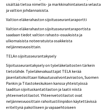
sisältää tietoa nimellis- ja markkinahintaisesta velasta
ja valtion johdannaisista.
Valtion eläkerahaston sijoitusseurantaraportti
Valtion eläkerahaston sijoitusseurantaraportista
saadaan tiedot valtion rahasto-osuuksista ja
ulkomaisista noteeratuista osakkeista
neljännesvuosittain.
TELAn sijoitusseurantakysely
Sijoitusseurantakysely on työeläkelaitosten tärkein
tietolähde. Työeläkevakuuttajat TELA kerää
jäsenlaitoksiltaan Vakuutusvalvontaviraston, Suomen
Pankin ja Tilastokeskuksen kanssa yhteistyössä
laaditun sijoituskantatilaston ja laatii niistä
yhteenvetotilastot. Yhteenvetotilastot ovat
neljännesvuosittain rahoitustilinpidon käytettävissä
eriteltynä pakolliseen ja vapaaehtoiseen