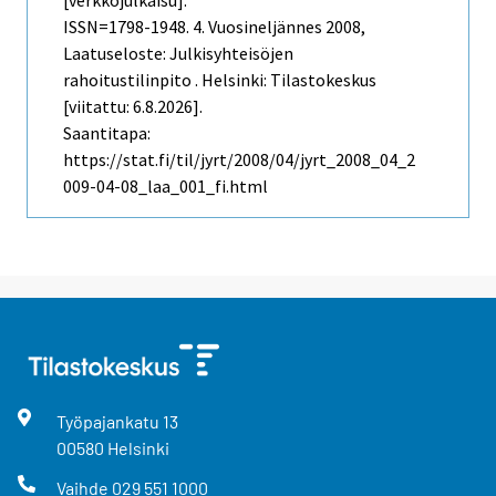
[verkkojulkaisu].
ISSN=1798-1948.
4. Vuosineljännes
2008,
Laatuseloste: Julkisyhteisöjen
rahoitustilinpito . Helsinki: Tilastokeskus
[viitattu: 6.8.2026].
Saantitapa:
https://stat.fi/til/jyrt/2008/04/jyrt_2008_04_2
009-04-08_laa_001_fi.html
Työpajankatu
13
00580
Helsinki
Vaihde
029 551 1000