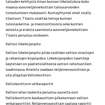
talouden kehitystä ilman kunnan liikelaitoksia koko
maassa vuosineljänneksittäin talousarvioiden
toteutumisen mukaisesti. Kuntayhtymät eivät sisälly
tilastoon. Tilasto sisältää tietoja kunnan
tuloslaskelma- ja investointiosista sekä kuntien
veloista ja eräistä saamisista vuosineljänneksittäin.
Tilasto perustuu otokseen.
Valtion liikekirjanpito
Valtion liikekirjanpito pitää sisällään valtion virastojen
ja rahastojen kirjanpidon. Liikekirjanpidon tasetilejä
käytetään on päätietolähteenä valtion rahoitustilien
laadinnassa. Aineisto saadaan neljännesvuosittain ja
sitä ylläpitää Valtiokonttori.
Valtiokonttorin velkaraportit
Valtion velan laskenta perustuu suurelta osin
Valtiokonttorin kuukausittain julkaisemaan valtion
velkaraporttiin. Neljännesvuosittain saatava raportti