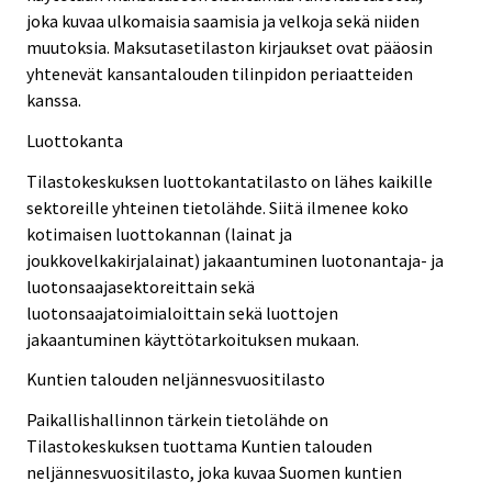
joka kuvaa ulkomaisia saamisia ja velkoja sekä niiden
muutoksia. Maksutasetilaston kirjaukset ovat pääosin
yhtenevät kansantalouden tilinpidon periaatteiden
kanssa.
Luottokanta
Tilastokeskuksen luottokantatilasto on lähes kaikille
sektoreille yhteinen tietolähde. Siitä ilmenee koko
kotimaisen luottokannan (lainat ja
joukkovelkakirjalainat) jakaantuminen luotonantaja- ja
luotonsaajasektoreittain sekä
luotonsaajatoimialoittain sekä luottojen
jakaantuminen käyttötarkoituksen mukaan.
Kuntien talouden neljännesvuositilasto
Paikallishallinnon tärkein tietolähde on
Tilastokeskuksen tuottama Kuntien talouden
neljännesvuositilasto, joka kuvaa Suomen kuntien