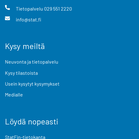
Tietopalvelu
029 551 2220
info@stat.fi
Kysy meiltä
Neuvonta ja tietopalvelu
Kysy tilastoista
Usein kysytyt kysymykset
Medialle
Löydä nopeasti
StatFin-tietokanta