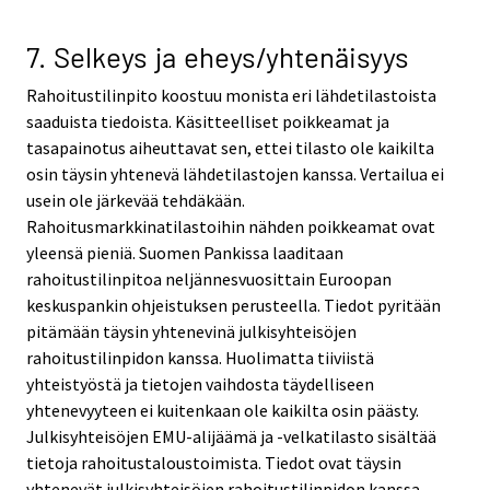
7. Selkeys ja eheys/yhtenäisyys
Rahoitustilinpito koostuu monista eri lähdetilastoista
saaduista tiedoista. Käsitteelliset poikkeamat ja
tasapainotus aiheuttavat sen, ettei tilasto ole kaikilta
osin täysin yhtenevä lähdetilastojen kanssa. Vertailua ei
usein ole järkevää tehdäkään.
Rahoitusmarkkinatilastoihin nähden poikkeamat ovat
yleensä pieniä. Suomen Pankissa laaditaan
rahoitustilinpitoa neljännesvuosittain Euroopan
keskuspankin ohjeistuksen perusteella. Tiedot pyritään
pitämään täysin yhtenevinä julkisyhteisöjen
rahoitustilinpidon kanssa. Huolimatta tiiviistä
yhteistyöstä ja tietojen vaihdosta täydelliseen
yhtenevyyteen ei kuitenkaan ole kaikilta osin päästy.
Julkisyhteisöjen EMU-alijäämä ja -velkatilasto sisältää
tietoja rahoitustaloustoimista. Tiedot ovat täysin
yhtenevät julkisyhteisöjen rahoitustilinpidon kanssa.