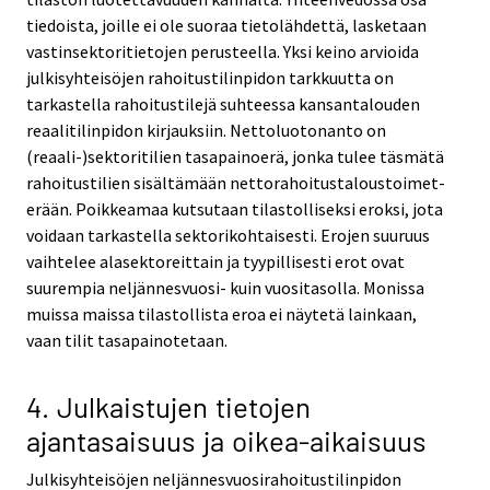
tiedoista, joille ei ole suoraa tietolähdettä, lasketaan
vastinsektoritietojen perusteella. Yksi keino arvioida
julkisyhteisöjen rahoitustilinpidon tarkkuutta on
tarkastella rahoitustilejä suhteessa kansantalouden
reaalitilinpidon kirjauksiin. Nettoluotonanto on
(reaali-)sektoritilien tasapainoerä, jonka tulee täsmätä
rahoitustilien sisältämään nettorahoitustaloustoimet-
erään. Poikkeamaa kutsutaan tilastolliseksi eroksi, jota
voidaan tarkastella sektorikohtaisesti. Erojen suuruus
vaihtelee alasektoreittain ja tyypillisesti erot ovat
suurempia neljännesvuosi- kuin vuositasolla. Monissa
muissa maissa tilastollista eroa ei näytetä lainkaan,
vaan tilit tasapainotetaan.
4. Julkaistujen tietojen
ajantasaisuus ja oikea-aikaisuus
Julkisyhteisöjen neljännesvuosirahoitustilinpidon