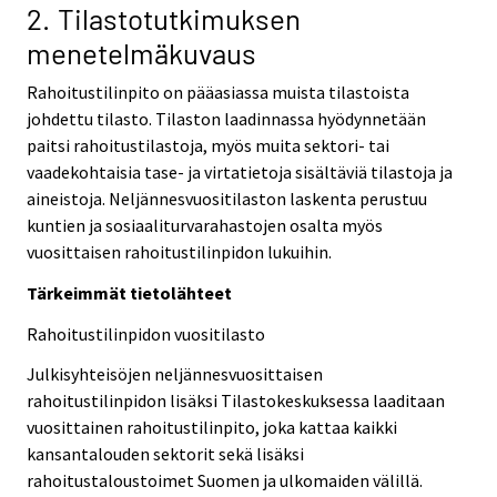
2. Tilastotutkimuksen
menetelmäkuvaus
Rahoitustilinpito on pääasiassa muista tilastoista
johdettu tilasto. Tilaston laadinnassa hyödynnetään
paitsi rahoitustilastoja, myös muita sektori- tai
vaadekohtaisia tase- ja virtatietoja sisältäviä tilastoja ja
aineistoja. Neljännesvuositilaston laskenta perustuu
kuntien ja sosiaaliturvarahastojen osalta myös
vuosittaisen rahoitustilinpidon lukuihin.
Tärkeimmät tietolähteet
Rahoitustilinpidon vuositilasto
Julkisyhteisöjen neljännesvuosittaisen
rahoitustilinpidon lisäksi Tilastokeskuksessa laaditaan
vuosittainen rahoitustilinpito, joka kattaa kaikki
kansantalouden sektorit sekä lisäksi
rahoitustaloustoimet Suomen ja ulkomaiden välillä.