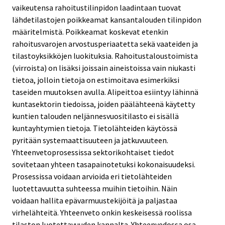
vaikeutensa rahoitustilinpidon laadintaan tuovat
lähdetilastojen poikkeamat kansantalouden tilinpidon
määritelmistä. Poikkeamat koskevat etenkin
rahoitusvarojen arvostusperiaatetta sekä vaateiden ja
tilastoyksikköjen luokituksia. Rahoitustaloustoimista
(virroista) on lisäksi joissain aineistoissa vain niukasti
tietoa, jolloin tietoja on estimoitava esimerkiksi
taseiden muutoksen avulla. Alipeittoa esiintyy lähinnä
kuntasektorin tiedoissa, joiden päälähteenä käytetty
kuntien talouden neljännesvuositilasto ei sisällä
kuntayhtymien tietoja. Tietolähteiden käytössä
pyritään systemaattisuuteen ja jatkuvuuteen.
Yhteenvetoprosessissa sektorikohtaiset tiedot
sovitetaan yhteen tasapainotetuksi kokonaisuudeksi.
Prosessissa voidaan arvioida eri tietolähteiden
luotettavuutta suhteessa muihin tietoihin. Näin
voidaan hallita epävarmuustekijöitä ja paljastaa
virhelähteitä. Yhteenveto onkin keskeisessä roolissa
tilaston luotettavuuden kannalta. Yhteenvedossa osa