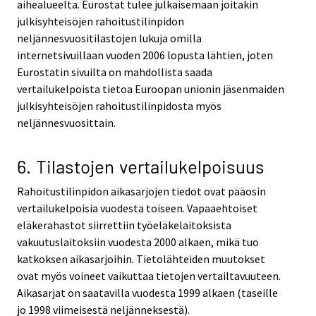
aihealueelta. Eurostat tulee julkaisemaan joitakin
julkisyhteisöjen rahoitustilinpidon
neljännesvuositilastojen lukuja omilla
internetsivuillaan vuoden 2006 lopusta lähtien, joten
Eurostatin sivuilta on mahdollista saada
vertailukelpoista tietoa Euroopan unionin jäsenmaiden
julkisyhteisöjen rahoitustilinpidosta myös
neljännesvuosittain.
6. Tilastojen vertailukelpoisuus
Rahoitustilinpidon aikasarjojen tiedot ovat pääosin
vertailukelpoisia vuodesta toiseen. Vapaaehtoiset
eläkerahastot siirrettiin työeläkelaitoksista
vakuutuslaitoksiin vuodesta 2000 alkaen, mikä tuo
katkoksen aikasarjoihin. Tietolähteiden muutokset
ovat myös voineet vaikuttaa tietojen vertailtavuuteen.
Aikasarjat on saatavilla vuodesta 1999 alkaen (taseille
jo 1998 viimeisestä neljänneksestä).