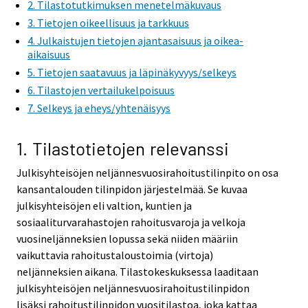
2. Tilastotutkimuksen menetelmäkuvaus
3. Tietojen oikeellisuus ja tarkkuus
4. Julkaistujen tietojen ajantasaisuus ja oikea-
aikaisuus
5. Tietojen saatavuus ja läpinäkyvyys/selkeys
6. Tilastojen vertailukelpoisuus
7. Selkeys ja eheys/yhtenäisyys
1. Tilastotietojen relevanssi
Julkisyhteisöjen neljännesvuosirahoitustilinpito on osa
kansantalouden tilinpidon järjestelmää. Se kuvaa
julkisyhteisöjen eli valtion, kuntien ja
sosiaaliturvarahastojen rahoitusvaroja ja velkoja
vuosineljänneksien lopussa sekä niiden määriin
vaikuttavia rahoitustaloustoimia (virtoja)
neljänneksien aikana. Tilastokeskuksessa laaditaan
julkisyhteisöjen neljännesvuosirahoitustilinpidon
lisäksi rahoitustilinpidon vuositilastoa, joka kattaa