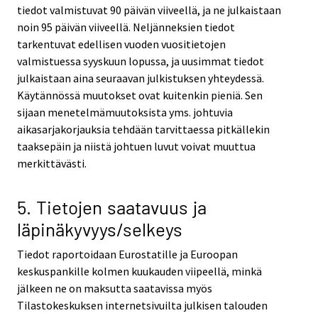
tiedot valmistuvat 90 päivän viiveellä, ja ne julkaistaan
noin 95 päivän viiveellä. Neljänneksien tiedot
tarkentuvat edellisen vuoden vuositietojen
valmistuessa syyskuun lopussa, ja uusimmat tiedot
julkaistaan aina seuraavan julkistuksen yhteydessä.
Käytännössä muutokset ovat kuitenkin pieniä. Sen
sijaan menetelmämuutoksista yms. johtuvia
aikasarjakorjauksia tehdään tarvittaessa pitkällekin
taaksepäin ja niistä johtuen luvut voivat muuttua
merkittävästi.
5. Tietojen saatavuus ja
läpinäkyvyys/selkeys
Tiedot raportoidaan Eurostatille ja Euroopan
keskuspankille kolmen kuukauden viipeellä, minkä
jälkeen ne on maksutta saatavissa myös
Tilastokeskuksen internetsivuilta julkisen talouden