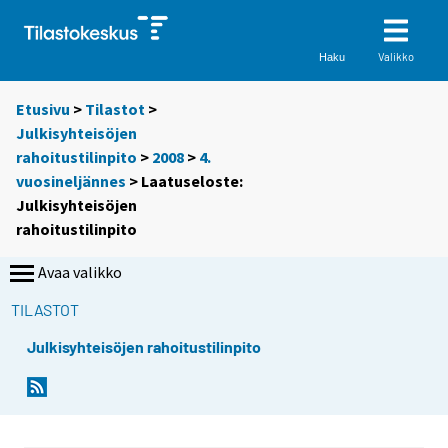
Valikko
Haku
Etusivu
>
Tilastot
>
Julkisyhteisöjen
rahoitustilinpito
>
2008
>
4.
vuosineljännes
> Laatuseloste:
Julkisyhteisöjen
rahoitustilinpito
Avaa valikko
TILASTOT
Julkisyhteisöjen rahoitustilinpito