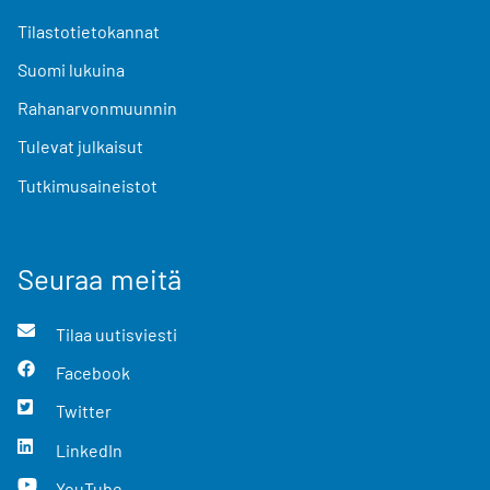
Tilastotietokannat
Suomi lukuina
Rahanarvonmuunnin
Tulevat julkaisut
Tutkimusaineistot
Seuraa meitä
Tilaa uutisviesti
Facebook
Twitter
LinkedIn
YouTube