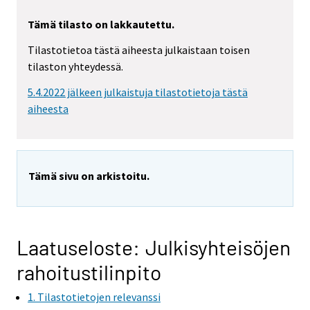
Tämä tilasto on lakkautettu.
Tilastotietoa tästä aiheesta julkaistaan toisen
tilaston yhteydessä.
5.4.2022 jälkeen julkaistuja tilastotietoja tästä
aiheesta
Tämä sivu on arkistoitu.
Laatuseloste: Julkisyhteisöjen
rahoitustilinpito
1. Tilastotietojen relevanssi