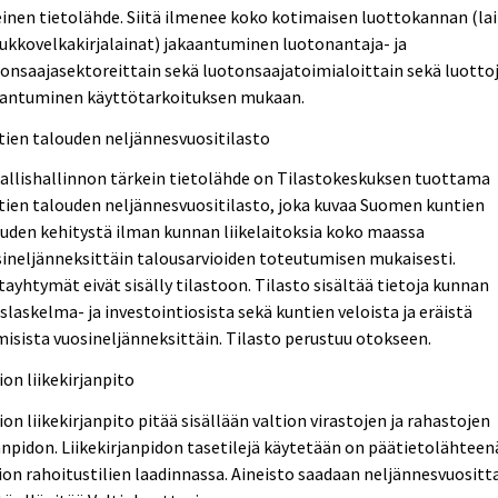
inen tietolähde. Siitä ilmenee koko kotimaisen luottokannan (la
oukkovelkakirjalainat) jakaantuminen luotonantaja- ja
onsaajasektoreittain sekä luotonsaajatoimialoittain sekä luotto
aantuminen käyttötarkoituksen mukaan.
ien talouden neljännesvuositilasto
allishallinnon tärkein tietolähde on Tilastokeskuksen tuottama
ien talouden neljännesvuositilasto, joka kuvaa Suomen kuntien
uden kehitystä ilman kunnan liikelaitoksia koko maassa
ineljänneksittäin talousarvioiden toteutumisen mukaisesti.
ayhtymät eivät sisälly tilastoon. Tilasto sisältää tietoja kunnan
slaskelma- ja investointiosista sekä kuntien veloista ja eräistä
isista vuosineljänneksittäin. Tilasto perustuu otokseen.
ion liikekirjanpito
ion liikekirjanpito pitää sisällään valtion virastojen ja rahastojen
anpidon. Liikekirjanpidon tasetilejä käytetään on päätietolähteen
ion rahoitustilien laadinnassa. Aineisto saadaan neljännesvuositt