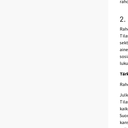
raho
2.
Raho
Tila
sekt
aine
sosi
luku
Tär
Raho
Julk
Tila
kaik
Suom
kans