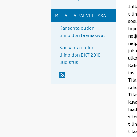
Julk
tili
MUUALLA PALVELUSSA
sosi
Kansantalouden
lopu
tilinpidon teemasivut
nelj
nelj
Kansantalouden
joka
tilinpidon EKT 2010 -
ulko
uudistus
Raho
inst
Tila
raho
Tila
kuva
laad
site
tili
tila