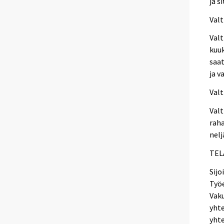
ja s
Valt
Valt
kuuk
saat
ja v
Valt
Valt
raha
nelj
TELA
Sijo
Työe
Vak
yhte
yhte