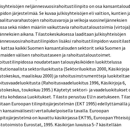
isyhteisöjen neljännesvuosirahoitustilinpito on osa kansantalou
npidon järjestelmää. Se kuvaa julkisyhteisöjen eli valtion, kuntien j
aaliturvarahastojen rahoitusvaroja ja velkoja vuosineljänneksien
ssa sekä niiden määriin vaikuttavia rahoitustaloustoimia (virtoja
änneksien aikana. Tilastokeskuksessa laaditaan julkisyhteisöjen
ännesvuosirahoitustilinpidon lisäksi rahoitustilinpidon vuositilas
 kattaa kaikki Suomen kansantalouden sektorit sekä Suomen ja
maiden välisen rahoitustaseen ja rahoitustaloustoimet.
itustilinpidossa noudatetaan talousyksiköiden luokittelussa
itutionaalista sektoriluokitusta (Sektoriluokitus 2000, Käsikirjoja 
stokeskus, maaliskuu 2000) ja rahoitusinstrumentteja luokiteltae
itusvaadeluokitusta (Rahoitusvaadeluokitus 1996, Käsikirjoja 6,
stokeskus, toukokuu 1995.) Käytetyt sektori- ja vaadeluokitukset 
ttu kohdassa Luokitukset. Tilasto perustuu EU:n asetukseen. Tila
itaan Euroopan tilinpitojärjestelmän (EKT 1995) edellyttämällä j
n kansainvälisesti vertailukelpoisella tavalla. Euroopan
npitojärjestelmä on kuvattu käsikirjassa EKT95, Euroopan Yhteisö
stotoimisto Eurostat, 1995. Käsikirjan luvuissa 5-7 käsitellään