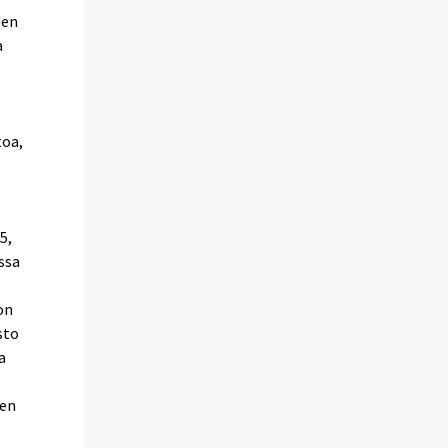
den
a
)
toa,
5,
ssa
on
sto
a
jen