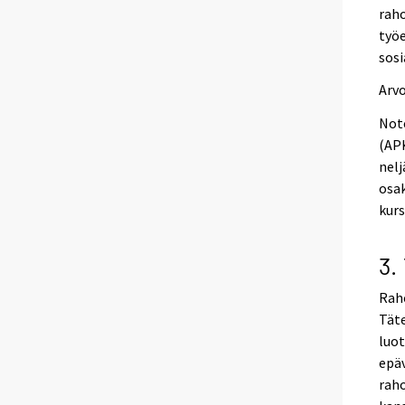
raho
työe
sosi
Arv
Not
(APK
nelj
osak
kurs
3.
Raho
Täte
luot
epä
raho