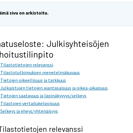
ämä sivu on arkistoitu.
atuseloste: Julkisyhteisöjen
hoitustilinpito
. Tilastotietojen relevanssi
. Tilastotutkimuksen menetelmäkuvaus
. Tietojen oikeellisuus ja tarkkuus
. Julkaistujen tietojen ajantasaisuus ja oikea-aikaisuus
. Tietojen saatavuus ja läpinäkyvyys/selkeys
. Tilastojen vertailukelpoisuus
. Selkeys ja eheys/yhtenäisyys
 Tilastotietojen relevanssi