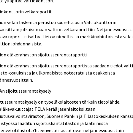
itä ylläpitää Valtiokonttori.
iokonttorin velkaraportit
ion velan laskenta perustuu suurelta osin Valtiokonttorin
ausittain julkaisemaan valtion velkaraporttiin. Neljännesvuositt
ava raportti sisältää tietoa nimellis- ja markkinahintaisesta vela
altion johdannaisista.
ion eläkerahaston sijoitusseurantaraportti
ion eläkerahaston sijoitusseurantaraportista saadaan tiedot valt
sto-osuuksista ja ulkomaisista noteeratuista osakkeista
ännesvuosittain.
n sijoitusseurantakysely
itusseurantakysely on työeläkelaitosten tärkein tietolähde.
läkevakuuttajat TELA kerää jäsenlaitoksiltaan
uutusvalvontaviraston, Suomen Pankin ja Tilastokeskuksen kanss
istyössä laaditun sijoituskantatilaston ja laatii niistä
envetotilastot. Yhteenvetotilastot ovat neljännesvuosittain