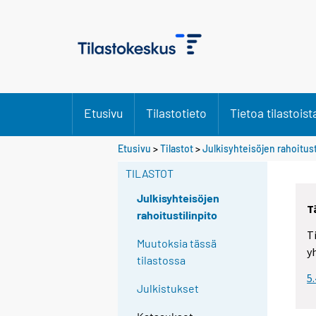
Etusivu
Tilastotieto
Tietoa tilastoist
Etusivu
>
Tilastot
>
Julkisyhteisöjen rahoitust
TILASTOT
Julkisyhteisöjen
T
rahoitustilinpito
T
Muutoksia tässä
y
tilastossa
5
Julkistukset