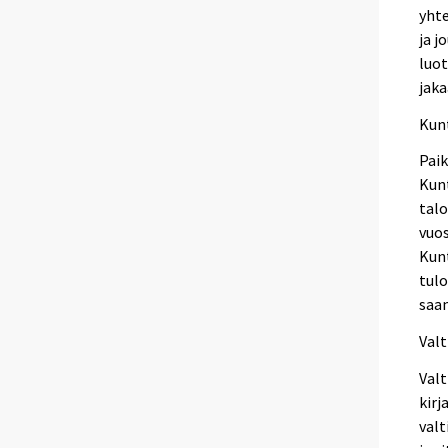
yhte
ja j
luot
jak
Kunt
Paik
Kunt
talo
vuos
Kunt
tulo
saam
Valt
Valt
kirj
valt