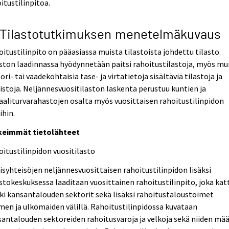
itustilinpitoa.
 Tilastotutkimuksen menetelmäkuvaus
itustilinpito on pääasiassa muista tilastoista johdettu tilasto.
ston laadinnassa hyödynnetään paitsi rahoitustilastoja, myös mu
ori- tai vaadekohtaisia tase- ja virtatietoja sisältäviä tilastoja ja
istoja. Neljännesvuositilaston laskenta perustuu kuntien ja
aaliturvarahastojen osalta myös vuosittaisen rahoitustilinpidon
ihin.
keimmät tietolähteet
itustilinpidon vuositilasto
isyhteisöjen neljännesvuosittaisen rahoitustilinpidon lisäksi
stokeskuksessa laaditaan vuosittainen rahoitustilinpito, joka kat
ki kansantalouden sektorit sekä lisäksi rahoitustaloustoimet
en ja ulkomaiden välillä. Rahoitustilinpidossa kuvataan
antalouden sektoreiden rahoitusvaroja ja velkoja sekä niiden mää