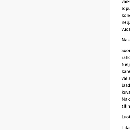
vaik
lopu
kohd
nelj
vuos
Mak
Suo
raho
Nel
kan
väli
laa
kuva
Mak
tili
Luo
Tila