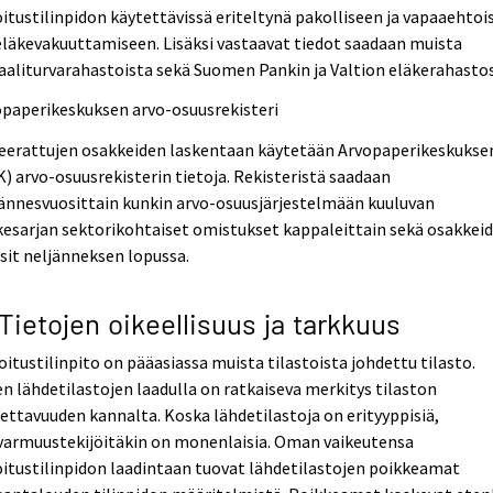
itustilinpidon käytettävissä eriteltynä pakolliseen ja vapaaehtoi
läkevakuuttamiseen. Lisäksi vastaavat tiedot saadaan muista
aaliturvarahastoista sekä Suomen Pankin ja Valtion eläkerahasto
opaperikeskuksen arvo-osuusrekisteri
eerattujen osakkeiden laskentaan käytetään Arvopaperikeskukse
) arvo-osuusrekisterin tietoja. Rekisteristä saadaan
ännesvuosittain kunkin arvo-osuusjärjestelmään kuuluvan
esarjan sektorikohtaiset omistukset kappaleittain sekä osakkei
sit neljänneksen lopussa.
 Tietojen oikeellisuus ja tarkkuus
itustilinpito on pääasiassa muista tilastoista johdettu tilasto.
n lähdetilastojen laadulla on ratkaiseva merkitys tilaston
ettavuuden kannalta. Koska lähdetilastoja on erityyppisiä,
varmuustekijöitäkin on monenlaisia. Oman vaikeutensa
itustilinpidon laadintaan tuovat lähdetilastojen poikkeamat