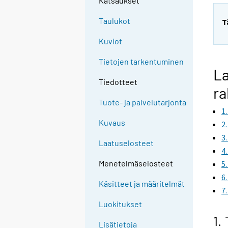
Katsaukset
Taulukot
T
Kuviot
Tietojen tarkentuminen
La
Tiedotteet
ra
Tuote- ja palvelutarjonta
1
Kuvaus
2
3
Laatuselosteet
4
Menetelmäselosteet
5
6
Käsitteet ja määritelmät
7
Luokitukset
1.
Lisätietoja