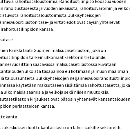
uttavia rahoitustaloustoimia. Rahoitustilinpito koostuu vuoden
n rahoitustaseesta ja vuoden aikaisista, rahoitusvaroihin ja velko
istuvista rahoitustaloustoimista. Julkisyhteisöjen
ännesvuositilaston tase- ja virtatiedot ovat täysin yhtenevät
irahoitustilinpidon kanssa.
sutase
men Pankki laatii Suomen maksutasetilaston, joka on
itustilinpidon tärkein ulkomaat -sektorin tietolähde.
jännesvuosittain saatavassa maksutasetilastossa kuvataan
santalouden ulkoista tasapainoa eli kotimaan ja muun maailman
siä taloussuhteita. Julkisyhteisöjen neljännesvuosirahoitustilinpi
dinnassa käytetään maksutaseen sisältämää rahoitustasetta, jok
a ulkomaisia saamisia ja velkoja sekä niiden muutoksia.
sutasetilaston kirjaukset ovat pääosin yhtenevät kansantaloude
npidon periaatteiden kanssa.
ttokanta
stokeskuksen luottokantatilasto on lähes kaikille sektoreille