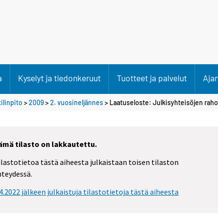
a
Kyselyt ja tiedonkeruut
Tuotteet ja palvelut
Aja
ilinpito
>
2009
>
2. vuosineljännes
> Laatuseloste: Julkisyhteisöjen rahoi
ämä tilasto on lakkautettu.
ilastotietoa tästä aiheesta julkaistaan toisen tilaston
hteydessä.
.4.2022 jälkeen julkaistuja tilastotietoja tästä aiheesta